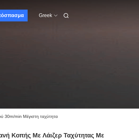
πόσπασμα
Greek
ού 30m/min Μέγιστη ταχύτητα
νή Κοπής Με Λάιζερ Ταχύτητας Με