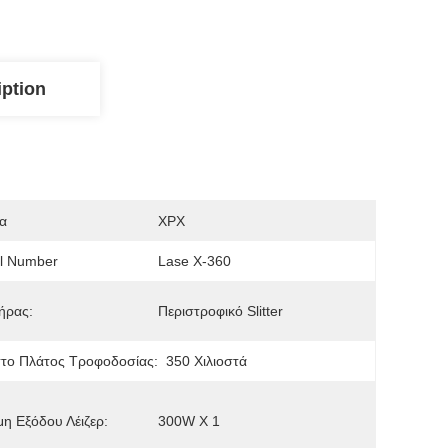
iption
α
XPX
l Number
Lase X-360
ήρας:
Περιστροφικό Slitter
το Πλάτος Τροφοδοσίας:
350 Χιλιοστά
η Εξόδου Λέιζερ:
300W X 1