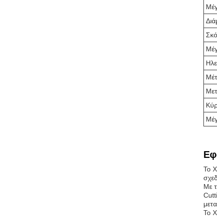
Μέγ
Διά
Σκ
Μέγ
Ηλε
Μέτ
Μετ
Κύρ
Μέγ
Εφ
Το X
σχεδ
Με τ
Cutt
μετ
Το X