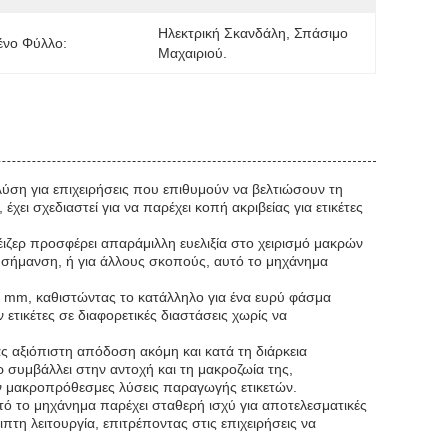
Ηλεκτρική Σκανδάλη, Σπάσιμο 
ένο Φύλλο:
Μαχαιριού.
λύση για επιχειρήσεις που επιθυμούν να βελτιώσουν τη
ει σχεδιαστεί για να παρέχει κοπή ακριβείας για ετικέτες
ιζερ προσφέρει απαράμιλλη ευελιξία στο χειρισμό μακρών
, σήμανση, ή για άλλους σκοπούς, αυτό το μηχάνημα
0 mm, καθιστώντας το κατάλληλο για ένα ευρύ φάσμα
ν ετικέτες σε διαφορετικές διαστάσεις χωρίς να
ς αξιόπιστη απόδοση ακόμη και κατά τη διάρκεια
 συμβάλλει στην αντοχή και τη μακροζωία της,
ύν μακροπρόθεσμες λύσεις παραγωγής ετικετών.
 το μηχάνημα παρέχει σταθερή ισχύ για αποτελεσματικές
πτη λειτουργία, επιτρέποντας στις επιχειρήσεις να