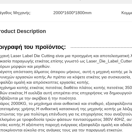
έγεθος Μηχανής:
2000*1600*1800mm
Κομμ
roduct Description
ριγραφή του προϊόντος:
χανή Laser Label Die Cutting είναι μια προηγμένη και αποτελεσματική 
ικασία παραγωγής ετικέτας.επίσης γνωστό ως Laser_Die_Label_Cutter, έχ
φόρων μορφών και μεγεθών.
έγιστη απόσταση άλματος άπειρου μήκους, αυτή η μηχανή κοπής με λέ
συνεχών εργασιών κοπής.Αν πρέπει να κόψετε ετικέτες για συσκευασία
φαλίζει ομαλή και απρόσκοπτες εργασίες κοπής.
ηχάνημα κοπής ετικέτας πετσέτας διαθέτει πλάτος κοπής πετσέτας 35
θών ετικέτας.Η ευελιξία αυτή επιτρέπει στις επιχειρήσεις να δημιουργού
ιβάζονται με την ακρίβεια ή την ποιότητα.
άρος 2000KG, το μηχάνημα είναι ανθεκτικό και σταθερό, εξασφαλίζοντα
τεταμένης χρήσης.Η ανθεκτική κατασκευή της μηχανής κοπής με λέιζερ
στώντας την μια πολύτιμη επένδυση για τις επιχειρήσεις που αναζητο
λισμένο με τροφοδοσία τριών φάσεων πεντασύρματος 380V 40HZ, αυτό
σίες κοπής.Η αξιόπιστη παροχή ενέργειας εξασφαλίζει ομαλή και αδιάλει
ποκρίνονται εύκολα στις ανάγκες τους για την παραγωγή ετικετών.