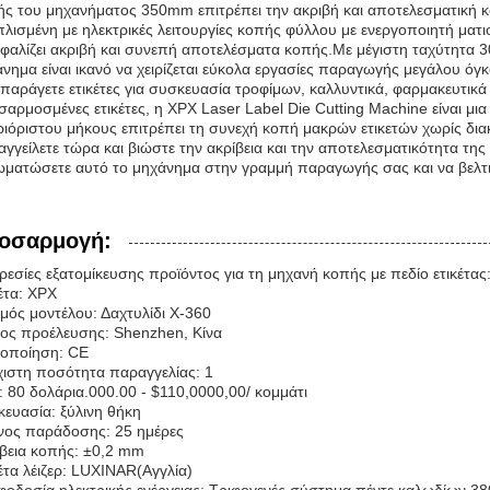
ς του μηχανήματος 350mm επιτρέπει την ακριβή και αποτελεσματική κ
λισμένη με ηλεκτρικές λειτουργίες κοπής φύλλου με ενεργοποιητή ματι
φαλίζει ακριβή και συνεπή αποτελέσματα κοπής.Με μέγιστη ταχύτητα 
νημα είναι ικανό να χειρίζεται εύκολα εργασίες παραγωγής μεγάλου όγκ
 παράγετε ετικέτες για συσκευασία τροφίμων, καλλυντικά, φαρμακευτικ
αρμοσμένες ετικέτες, η XPX Laser Label Die Cutting Machine είναι 
ιόριστου μήκους επιτρέπει τη συνεχή κοπή μακρών ετικετών χωρίς δια
γγείλετε τώρα και βιώστε την ακρίβεια και την αποτελεσματικότητα τη
ματώσετε αυτό το μηχάνημα στην γραμμή παραγωγής σας και να βελτιώ
οσαρμογή:
εσίες εξατομίκευσης προϊόντος για τη μηχανή κοπής με πεδίο ετικέτας
έτα: XPX
μός μοντέλου: Δαχτυλίδι X-360
ος προέλευσης: Shenzhen, Κίνα
τοποίηση: CE
ιστη ποσότητα παραγγελίας: 1
: 80 δολάρια.000.00 - $110,0000,00/ κομμάτι
ευασία: ξύλινη θήκη
νος παράδοσης: 25 ημέρες
βεια κοπής: ±0,2 mm
έτα λέιζερ: LUXINAR(Αγγλία)