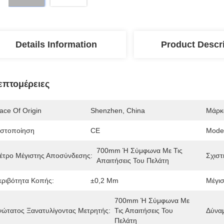
Details Information
Product Descr
επτομέρειες
ace Of Origin
Shenzhen, China
Μάρκ
ιστοποίηση
CE
Mode
700mm Ή Σύμφωνα Με Τις 
έτρο Μέγιστης Αποσύνδεσης:
Σχιστ
Απαιτήσεις Του Πελάτη
κριβότητα Κοπής:
±0,2 Mm
Μέγισ
700mm Ή Σύμφωνα Με 
νώτατος Ξανατυλίγοντας Μετρητής:
Τις Απαιτήσεις Του 
Δύναμ
Πελάτη