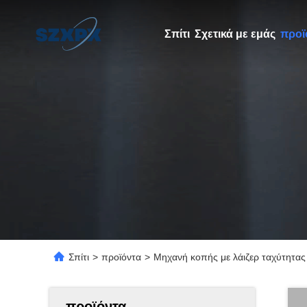
Σπίτι
Σχετικά με εμάς
προϊ
Σπίτι
>
προϊόντα
>
Μηχανή κοπής με λάιζερ ταχύτητα
προϊόντα