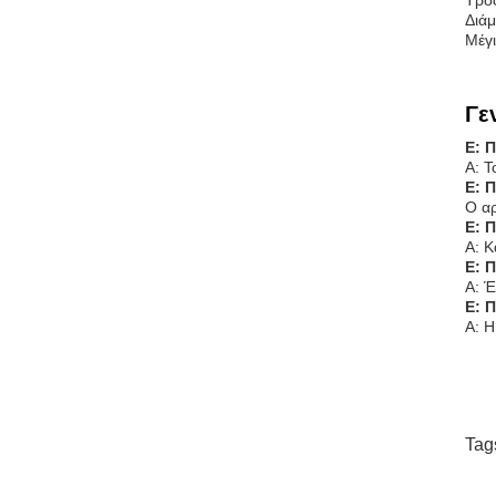
Τροφ
Διά
Μέγι
Γε
Ε: 
Α: Τ
Ε: 
Ο αρ
Ε: 
Α: Κ
Ε: 
Α: Έ
Ε: 
Α: Η
Tag