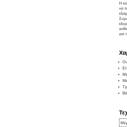
Η κύ
να π
εξαι
Συμπ
εξορ
ανθε
για 
Χα
Ον
Ετ
Μέ
Μέ
Τρ
Βά
Τε
Μέγ