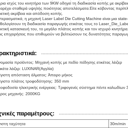
ρια ισχύς του κινητήρα των 9KW οδηγεί τη διαδικασία κοπής με ακρίβει
αρέχει σταθερά υψηλής ποιότητας αποτελέσματα.Είτε κόβοντας περίπ
ρετική ακρίβεια και απόδοση κοπής.
ερασματικά, η μηχανή Laser Label Die Cutting Machine είναι μια state-
θολογίσουν τη διαδικασία παραγωγής ετικέτας τους.το Laser_Die_Labe
κτική κατασκευή του, το μεγάλο πλάτος κοπής και τον ισχυρό κινητήρα
τις επιχειρήσεις που επιθυμούν να βελτιώσουν τις δυνατότητες παραγωγ
ρακτηριστικά:
ομασία προϊόντος: Μηχανή κοπής με πεδίο πέδησης ετικέτας λέιζερ
ικέτα λέιζερ: LUXINAR(Αγγλία)
γιστη απόσταση άλματος: Άπειρο μήκος
γιστο πλάτος τροφοδότησης: 350 mm
οφοδοσία ηλεκτρικής ενέργειας: Τριφογενές σύστημα πέντε καλωδίων
ρος μηχανής: 2000KG
χνικές παραμέτρους:
ιστη ταχύτητα
30m/min