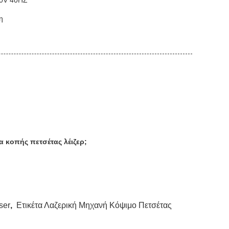
80V 40HZ
η
α κοπής πετσέτας λέιζερ;
ser
,
Ετικέτα Λαζερική Μηχανή Κόψιμο Πετσέτας