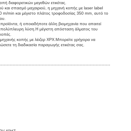
οπή διαφορετικών μεγεθών ετικέτας.
ού και σπασμό μαχαιριού, η μηχανή κοπής με laser label
30 m/min και μέγιστο πλάτος τροφοδοσίας 350 mm, αυτό το
ου.
ά προϊόντα, ή οποιαδήποτε άλλη βιομηχανία που απαιτεί
μια πολύπλευρη λύση.Η μέγιστη απόσταση άλματος του
κοπές.
ς μηχανής κοπής με λέιζερ XPX.Μπορείτε γρήγορα να
σετε τη διαδικασία παραγωγής ετικέτας σας.
: