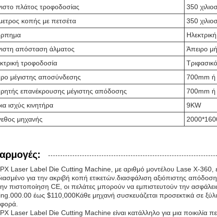
ιστο πλάτος τροφοδοσίας
350 χιλιο
μετρος κοπής με πετσέτα
350 χιλιο
όρπημα
Ηλεκτρική
ιστη απόσταση άλματος
Άπειρο μ
κτρική τροφοδοσία
Τριφασικ
ρο μέγιστης αποσύνδεσης
700mm ή 
ρητής επανέκρουσης μέγιστης απόδοσης
700mm ή 
ια ισχύς κινητήρα
9KW
εθος μηχανής
2000*16
αρμογές:
PX Laser Label Die Cutting Machine, με αριθμό μοντέλου Lase X-360, 
ιασμένο για την ακριβή κοπή ετικετών.διασφάλιση αξιόπιστης απόδοση
ην πιστοποίηση CE, οι πελάτες μπορούν να εμπιστευτούν την ασφάλεια
ing.000.00 έως $110,000Κάθε μηχανή συσκευάζεται προσεκτικά σε ξύλι
αφορά.
PX Laser Label Die Cutting Machine είναι κατάλληλο για μια ποικιλί