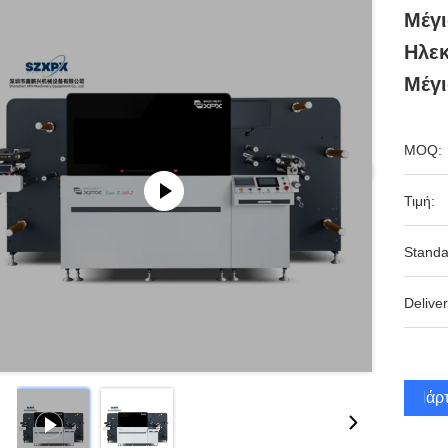
Μέγ
Ηλε
Μέγι
MOQ:
Τιμή:
Standa
Deliver
Πάρτ