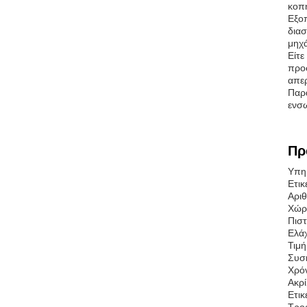
κοπή
Εξοπ
διασ
μηχά
Είτε
προσ
απερ
Παρα
ενσω
Πρ
Υπηρ
Ετικ
Αριθ
Χώρ
Πισ
Ελάχ
Τιμή
Συσκ
Χρό
Ακρί
Ετικ