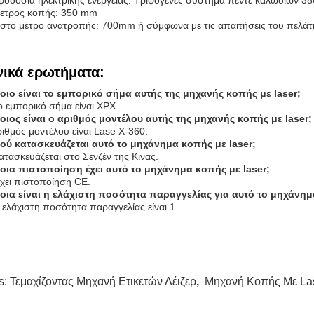
οδοσία ηλεκτρικής ενέργειας: Τριφογενές σύστημα πέντε καλωδίων 3
μετρος κοπής: 350 mm
στο μέτρο ανατροπής: 700mm ή σύμφωνα με τις απαιτήσεις του πελάτ
νικά ερωτήματα:
Ποιο είναι το εμπορικό σήμα αυτής της μηχανής κοπής με laser;
ο εμπορικό σήμα είναι XPX.
Ποιος είναι ο αριθμός μοντέλου αυτής της μηχανής κοπής με laser;
ιθμός μοντέλου είναι Lase X-360.
Πού κατασκευάζεται αυτό το μηχάνημα κοπής με laser;
ατασκευάζεται στο Σενζέν της Κίνας.
Ποια πιστοποίηση έχει αυτό το μηχάνημα κοπής με laser;
χει πιστοποίηση CE.
Ποια είναι η ελάχιστη ποσότητα παραγγελίας για αυτό το μηχάνημ
 ελάχιστη ποσότητα παραγγελίας είναι 1.
s:
Τεμαχίζοντας Μηχανή Ετικετών Λέιζερ
,
Μηχανή Κοπής Με La