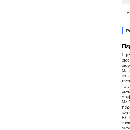
Μ
P
Πε
Η μη
διαδ
δια
Με μ
και 
εξασ
Το μ
μεγε
συμβ
Με β
παρα
καθι
Εξοπ
εργα
αντα