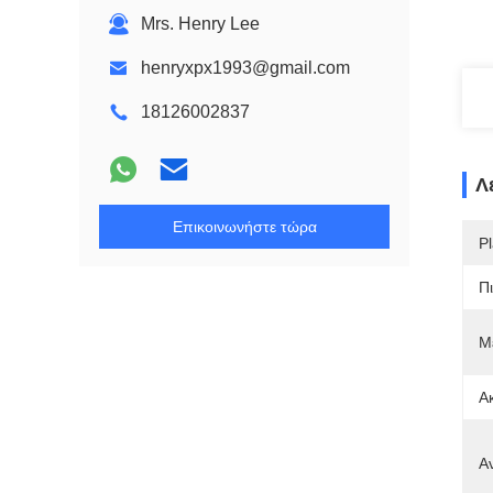
Mrs. Henry Lee
henryxpx1993@gmail.com
18126002837
Λ
Επικοινωνήστε τώρα
Pl
Π
Μ
Α
Α