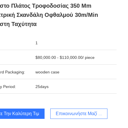
ιστο Πλάτος Τροφοδοσίας 350 Mm
κτρική Σκανδάλη Οφθαλμού 30m/min
στη Ταχύτητα
1
$80,000.00 - $110,000.00/ piece
rd Packaging:
wooden case
y Period:
25days
ε Την Καλύτερη Τιμή
Επικοινωνήστε Μαζί Μας