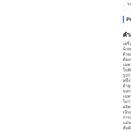
ร
P
คํา
เครื
น้ํา
ด้วย
ต้อง
เฉพ
ใบตั
รูปร
หนึ่
ยําส
นอกจ
เฉพา
ไม่ว
ผลิต
เนิน
การล
แม่น
สัมผ