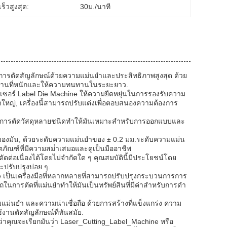
ร็วสูงสุด:
30ม./นาที
ื่อการตัดสัญลักษณ์ด้วยความแม่นยําและประสิทธิภาพสูงสุด ด้วย
ับภาระงานที่หนักและให้ความทนทานในระยะยาว.
ลเซอร์ Label Die Machine ให้ความยืดหยุ่นในการรองรับความ
ใหญ่, เครื่องนี้สามารถปรับแต่งเพื่อตอบสนองความต้องการ
ําในการตัดวัสดุหลายชนิดทําให้มันเหมาะสําหรับการออกแบบและ
ัดของมัน, ด้วยระดับความแม่นยําของ ± 0.2 มม.ระดับความแม่น
ิตภัณฑ์ที่มีความสม่ําเสมอและดูเป็นมืออาชีพ
ัดต่อเนื่องได้โดยไม่จํากัดใด ๆ คุณสมบัตินี้มีประโยชน์โดย
ะปรับปรุงบ่อย ๆ.
 Die เป็นเครื่องมือที่หลากหลายที่สามารถปรับปรุงกระบวนการการ
ตัดที่แม่นยําทําให้มันเป็นทรัพย์สินที่มีค่าสําหรับการดํา
ม่นยํา และความน่าเชื่อถือ ด้วยการสร้างที่แข็งแกร่ง ความ
านตัดสัญลักษณ์ที่ทันสมัย.
่ว่าคุณจะเรียกมันว่า Laser_Cutting_Label_Machine หรือ