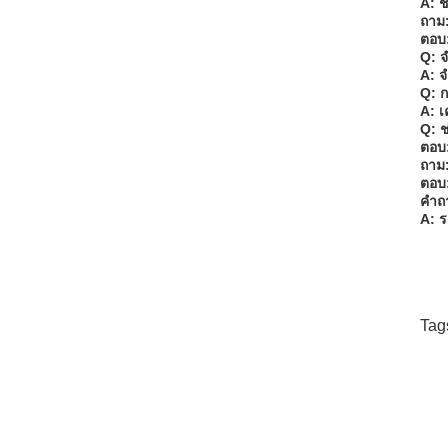
A: ช
ถาม:
ตอบ:
Q: จ
A: จ
Q: ก
A: เ
Q: ช
ตอบ:
ถาม:
ตอบ:
คําถ
A: ร
Tag