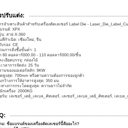
รปรับแต่ง:
ารจําเพาะสินค้าสําหรับเครื่องตัดเลเซอร์ Label Die - Laser_Die_Label_Cu
แบรนด์: XPX
ุ่น: สาย X-360
ที่กําเนิด: เชียงใหม่, จีน
ับรอง: CE
นการสั่งซื้อขั้นต่ํา: 1
 80 ดอลลาร์000.00 - 110 ดอลลาร์000.00/ชิ้น
ะเอียดบรรจุ: กล่องไม้
เวลาการจัดส่ง: 25 วัน
งงานของมอเตอร์หลัก: 9KW
ดสูงสุด: 700mm หรือตามความต้องการของลูกค้า
กว้างการให้อาหารสูงสุด: 350 มม.
ทางการกระโดดสูงสุด: ความยาวไม่จํากัด
หนักเครื่อง: 2000KG
ฟอร์ม: เลเซอร์_เดย์_เลเบล_คัทเตอร์, เลเซอร์_เลเบล_เดย์_คัทเตอร์, เลเบล_
Q:
าม: ชื่อแบรนด์ของเครื่องตัดเลเซอร์นี้คืออะไร?