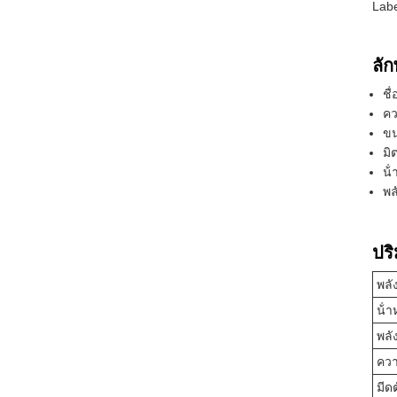
Labe
ลั
ชื
คว
ขน
มิ
น้
พล
ปร
พลั
น้ํ
พลั
ควา
มีด