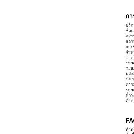
กา
บริก
ชื่อ
เลขร
สถาน
การร
จํานว
ราคา
รายล
ระยะ
พลั
ขนา
ความ
ระยะ
น้ํา
คีย์
FA
คําถ