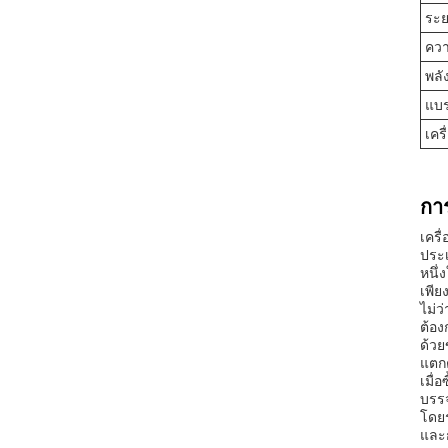
ระย
ควา
พลั
แบร
เคร
กา
เครื
ประเ
หนึ่
เพีย
ไม่ว
ต้อง
ด้วย
แตกต
เมื่
บรรจ
โดย
และก