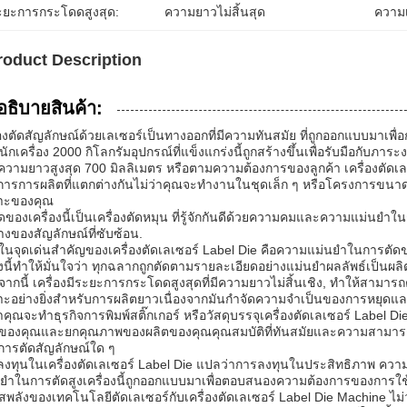
ะยะการกระโดดสูงสุด:
ความยาวไม่สิ้นสุด
ความเ
roduct Description
อธิบายสินค้า:
่องตัดสัญลักษณ์ด้วยเลเซอร์เป็นทางออกที่มีความทันสมัย ที่ถูกออกแบบมาเพ
หนักเครื่อง 2000 กิโลกรัมอุปกรณ์ที่แข็งแกร่งนี้ถูกสร้างขึ้นเพื่อรับมือก
ความยาวสูงสุด 700 มิลลิเมตร หรือตามความต้องการของลูกค้า เครื่องตัดเ
การการผลิตที่แตกต่างกันไม่ว่าคุณจะทํางานในชุดเล็ก ๆ หรือโครงการขนาด
าะของคุณ
ดของเครื่องนี้เป็นเครื่องตัดหมุน ที่รู้จักกันดีด้วยความคมและความแม่นย
่างของสัญลักษณ์ที่ซับซ้อน.
งในจุดเด่นสําคัญของเครื่องตัดเลเซอร์ Label Die คือความแม่นยําในการต
ูงนี้ทําให้มั่นใจว่า ทุกฉลากถูกตัดตามรายละเอียดอย่างแม่นยําผลลัพธ์เป็นผล
ากนี้ เครื่องมีระยะการกระโดดสูงสุดที่มีความยาวไม่สิ้นเชิง, ทําให้สามารถต
ะอย่างยิ่งสําหรับการผลิตยาวเนื่องจากมันกําจัดความจําเป็นของการหยุดแล
่าคุณจะทําธุรกิจการพิมพ์สติ๊กเกอร์ หรือวัสดุบรรจุเครื่องตัดเลเซอร์ Label
ของคุณและยกคุณภาพของผลิตของคุณคุณสมบัติที่ทันสมัยและความสามารถในการ
การตัดสัญลักษณ์ใด ๆ
งทุนในเครื่องตัดเลเซอร์ Label Die แปลว่าการลงทุนในประสิทธิภาพ ความแ
ยําในการตัดสูงเครื่องนี้ถูกออกแบบมาเพื่อตอบสนองความต้องการของการใช้ง
ัสพลังของเทคโนโลยีตัดเลเซอร์กับเครื่องตัดเลเซอร์ Label Die Machine ไม