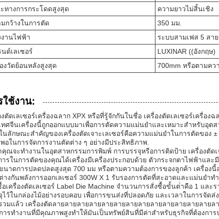
ะทางการกระโดดสูงสุด
ความยาวไม่สิ้นเชิง
มกว้างในการตัด
350 มม.
งงานไฟฟ้า
ระบบสามเฟส 5 สาย
นด์เลเซอร์
LUXINAR ((อังกฤษ)
ื่องวัดย้อนหลังสูงสุด
700mm หรือตามความ
รใช้งาน:
่องตัดเลเซอร์เครื่องฉลาก XPX หรือที่รู้จักกันในชื่อ เครื่องตัดเลเซอร์เครื่
ทศจีนเครื่องนี้ถูกออกแบบมาเพื่อการตัดความแม่นยําและเหมาะสําหรับอุต
งในลักษณะสําคัญของเครื่องตัดเจาะเลเซอร์คือความแม่นยําในการตัดของ ±
งพอในการจัดการงานตัดต่าง ๆ อย่างมีประสิทธิภาพ.
่าคุณจะทํางานในอุตสาหกรรมการพิมพ์ การบรรจุหรือการติดป้าย เครื่องตัด
การในการตัดของคุณได้เครื่องมีเครื่องประกอบด้วย ตัวกระจกตาไฟฟ้าและมี
ขนาดการปลดปลดสูงสุด 700 มม หรือตามความต้องการของลูกค้า เครื่องนี้ส
่างกันพลังการออกเลเซอร์ 300W X 1 รับรองการตัดที่สะอาดและแม่นยําทํา
อซื้อเครื่องตัดเลเซอร์ Label Die Machine จํานวนการสั่งซื้อขั้นต่ําคือ 1 แล
ุไว้ในกล่องไม้อย่างรอบคอบ เพื่อการขนส่งที่ปลอดภัย และเวลาในการจัดส
รวมแล้ว เครื่องตัดลายลายลายลายลายลายลายลายลายลายลายลายลายลา
ารทํางานที่มีคุณภาพสูงทําให้มันเป็นทรัพย์สินที่มีค่าสําหรับธุรกิจที่ต้อ