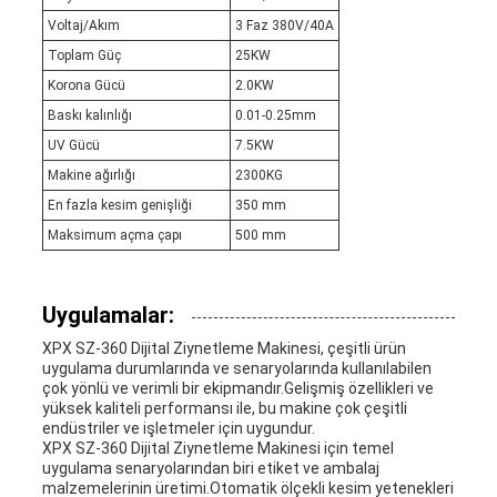
Voltaj/Akım
3 Faz 380V/40A
Toplam Güç
25KW
Korona Gücü
2.0KW
Baskı kalınlığı
0.01-0.25mm
UV Gücü
7.5KW
Makine ağırlığı
2300KG
En fazla kesim genişliği
350 mm
Maksimum açma çapı
500 mm
Uygulamalar:
XPX SZ-360 Dijital Ziynetleme Makinesi, çeşitli ürün
uygulama durumlarında ve senaryolarında kullanılabilen
çok yönlü ve verimli bir ekipmandır.Gelişmiş özellikleri ve
yüksek kaliteli performansı ile, bu makine çok çeşitli
endüstriler ve işletmeler için uygundur.
XPX SZ-360 Dijital Ziynetleme Makinesi için temel
uygulama senaryolarından biri etiket ve ambalaj
malzemelerinin üretimi.Otomatik ölçekli kesim yetenekleri