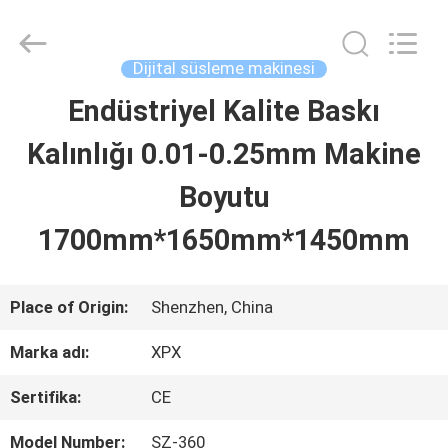
2026
Shenzhen
XPX
Machinery
Dijital süsleme makinesi
Equipment
Co.,
Endüstriyel Kalite Baskı
EVDE
Ltd..
All
Rights
Kalınlığı 0.01-0.25mm Makine
Reserved.
ÜRÜN
Boyutu
1700mm*1650mm*1450mm
VIDEOLAR
Place of Origin:
Shenzhen, China
VR
Marka adı:
XPX
GÖSTERISI
Sertifika:
CE
BIZIM
Model Number:
SZ-360