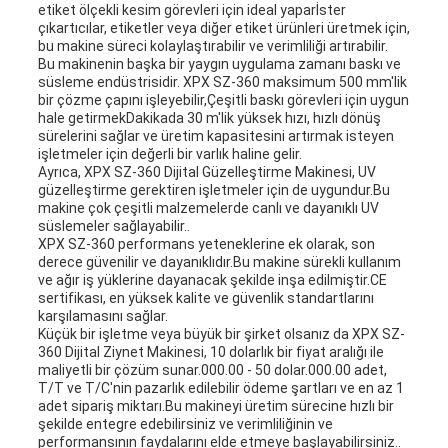
etiket ölçekli kesim görevleri için ideal yaparİster
çıkartıcılar, etiketler veya diğer etiket ürünleri üretmek için,
bu makine süreci kolaylaştırabilir ve verimliliği artırabilir.
Bu makinenin başka bir yaygın uygulama zamanı baskı ve
süsleme endüstrisidir. XPX SZ-360 maksimum 500 mm'lik
bir çözme çapını işleyebilir,Çeşitli baskı görevleri için uygun
hale getirmekDakikada 30 m'lik yüksek hızı, hızlı dönüş
sürelerini sağlar ve üretim kapasitesini artırmak isteyen
işletmeler için değerli bir varlık haline gelir.
Ayrıca, XPX SZ-360 Dijital Güzelleştirme Makinesi, UV
güzelleştirme gerektiren işletmeler için de uygundur.Bu
makine çok çeşitli malzemelerde canlı ve dayanıklı UV
süslemeler sağlayabilir..
XPX SZ-360 performans yeteneklerine ek olarak, son
derece güvenilir ve dayanıklıdır.Bu makine sürekli kullanım
ve ağır iş yüklerine dayanacak şekilde inşa edilmiştir.CE
sertifikası, en yüksek kalite ve güvenlik standartlarını
karşılamasını sağlar.
Küçük bir işletme veya büyük bir şirket olsanız da XPX SZ-
360 Dijital Ziynet Makinesi, 10 dolarlık bir fiyat aralığı ile
maliyetli bir çözüm sunar.000.00 - 50 dolar.000.00 adet,
T/T ve T/C'nin pazarlık edilebilir ödeme şartları ve en az 1
adet sipariş miktarı.Bu makineyi üretim sürecine hızlı bir
şekilde entegre edebilirsiniz ve verimliliğinin ve
performansının faydalarını elde etmeye başlayabilirsiniz..