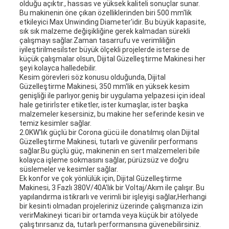
olduğu açıktır., hassas ve yüksek kaliteli sonuçlar sunar.
Bu makinenin öne çıkan özelliklerinden biri 500 mm'lik
etkileyici Max Unwinding Diameter'idir. Bu büyük kapasite,
sık sık malzeme değişikliğine gerek kalmadan sürekli
çalışmayı sağlar.Zaman tasarrufu ve verimliliğin
iyileştirilmesiİster büyük ölçekli projelerde isterse de
küçük çalışmalar olsun, Dijital Güzelleştirme Makinesi her
şeyi kolayca halledebilir.
Kesim görevleri söz konusu olduğunda, Dijital
Güzelleştirme Makinesi, 350 mm'lik en yüksek kesim
genişliği ile parlıyor.geniş bir uygulama yelpazesi için ideal
hale getirirİster etiketler, ister kumaşlar, ister başka
malzemeler kesersiniz, bu makine her seferinde kesin ve
temiz kesimler sağlar.
2.0KW'lık güçlü bir Corona gücü ile donatılmış olan Dijital
Güzelleştirme Makinesi, tutarlı ve güvenilir performans
sağlar.Bu güçlü güç, makinenin en sert malzemeleri bile
kolayca işleme sokmasını sağlar, pürüzsüz ve doğru
süslemeler ve kesimler sağlar.
Ek konfor ve çok yönlülük için, Dijital Güzelleştirme
Makinesi, 3 Fazlı 380V/40A'lık bir Voltaj/Akım ile çalışır. Bu
yapılandırma istikrarlı ve verimli bir işleyişi sağlar,Herhangi
bir kesinti olmadan projeleriniz üzerinde çalışmanıza izin
verirMakineyi ticari bir ortamda veya küçük bir atölyede
çalıştırırsanız da, tutarlı performansına güvenebilirsiniz.