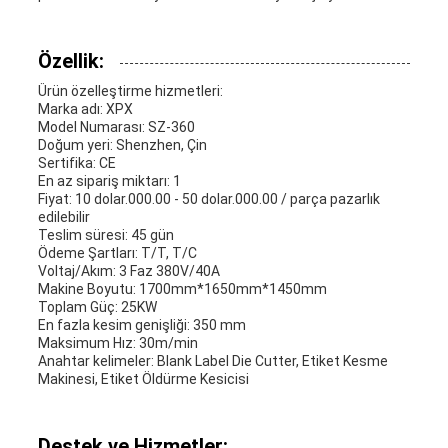
Özellik:
Ürün özelleştirme hizmetleri:
Marka adı: XPX
Model Numarası: SZ-360
Doğum yeri: Shenzhen, Çin
Sertifika: CE
En az sipariş miktarı: 1
Fiyat: 10 dolar.000.00 - 50 dolar.000.00 / parça pazarlık
edilebilir
Teslim süresi: 45 gün
Ödeme Şartları: T/T, T/C
Voltaj/Akım: 3 Faz 380V/40A
Makine Boyutu: 1700mm*1650mm*1450mm
Toplam Güç: 25KW
En fazla kesim genişliği: 350 mm
Maksimum Hız: 30m/min
Anahtar kelimeler: Blank Label Die Cutter, Etiket Kesme
Makinesi, Etiket Öldürme Kesicisi
Destek ve Hizmetler: