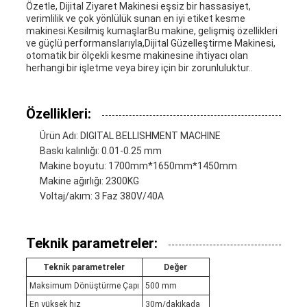
Özetle, Dijital Ziyaret Makinesi eşsiz bir hassasiyet,
verimlilik ve çok yönlülük sunan en iyi etiket kesme
makinesi.Kesilmiş kumaşlarBu makine, gelişmiş özellikleri
ve güçlü performanslarıyla,Dijital Güzelleştirme Makinesi,
otomatik bir ölçekli kesme makinesine ihtiyacı olan
herhangi bir işletme veya birey için bir zorunluluktur..
Özellikleri:
Ürün Adı: DIGITAL BELLISHMENT MACHINE
Baskı kalınlığı: 0.01-0.25 mm
Makine boyutu: 1700mm*1650mm*1450mm
Makine ağırlığı: 2300KG
Voltaj/akım: 3 Faz 380V/40A
Teknik parametreler:
Teknik parametreler
Değer
Maksimum Dönüştürme Çapı
500 mm
En yüksek hız
30m/dakikada