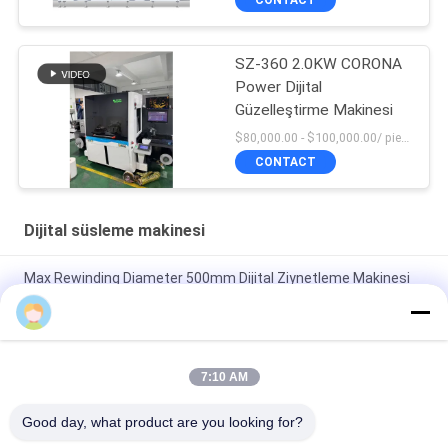
SZ-360 2.0KW CORONA
Power Dijital
Güzelleştirme Makinesi
$80,000.00 - $100,000.00/ piece negotiable MOQ:1
CONTACT
Dijital süsleme makinesi
Max Rewinding Diameter 500mm Dijital Ziynetleme Makinesi
Baskı İhtiyaçlarınız için Mükemmel Uyum
henryxpx
Maksimum Dönüştürme Çapı 500mm Dijital Ziynet Makinesi
Yüksek Hızlı ve Corona Gücüyle Üretiminizi Artırın
7:11 AM
Etiketleme Çözümleri Üretiminde 500mm'lik En Yüksek
Good day, what product are you looking for?
Çaplama Çapı Otomatik Etiket Kesicisi