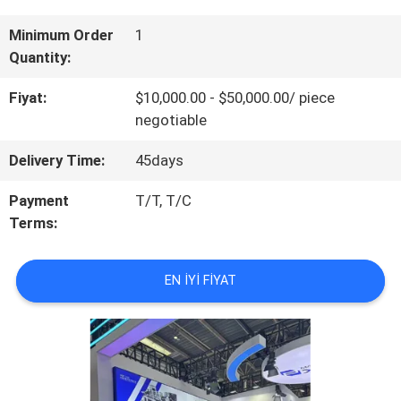
HAKKIMIZDA
Minimum Order
1
Quantity:
FABRIKA
Fiyat:
$10,000.00 - $50,000.00/ piece
negotiable
TURU
Delivery Time:
45days
KALITE
Payment
T/T, T/C
Terms:
KONTROLÜ
EN IYI FIYAT
BIZIMLE
İLETIŞIM