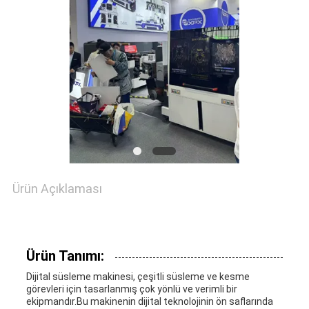
HABERLER
VAKALAR
SITE
HARITASI
GIZLILIK
Ürün Açıklaması
POLITIKASI
Ürün Tanımı:
Dijital süsleme makinesi, çeşitli süsleme ve kesme
görevleri için tasarlanmış çok yönlü ve verimli bir
ekipmandır.Bu makinenin dijital teknolojinin ön saflarında