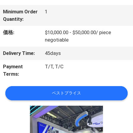
オ
Minimum Order
1
Quantity:
VR
価格:
$10,000.00 - $50,000.00/ piece
シ
negotiable
ョ
Delivery Time:
45days
ー
Payment
T/T, T/C
Terms:
わ
ベストプライス
た
し
た