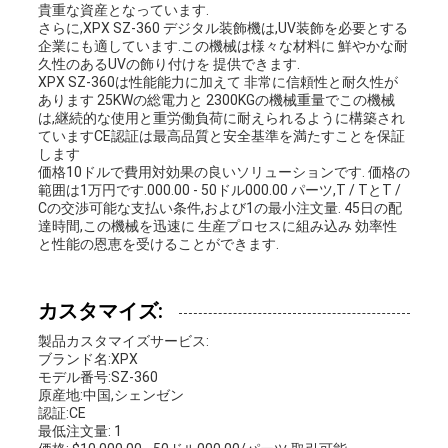
貴重な資産となっています.
ー
さらに,XPX SZ-360 デジタル装飾機は,UV装飾を必要とする
企業にも適しています.この機械は様々な材料に 鮮やかな耐
久性のあるUVの飾り付けを 提供できます.
XPX SZ-360は性能能力に加えて 非常に信頼性と耐久性が
あります 25KWの総電力と 2300KGの機械重量でこの機械
は,継続的な使用と重労働負荷に耐えられるように構築され
ていますCE認証は最高品質と安全基準を満たすことを保証
します
価格10ドルで費用対効果の良いソリューションです. 価格の
範囲は1万円です.000.00 - 50ドル000.00 パーツ,T / TとT /
Cの交渉可能な支払い条件,および1の最小注文量. 45日の配
達時間,この機械を迅速に 生産プロセスに組み込み 効率性
と性能の恩恵を受けることができます.
カスタマイズ:
製品カスタマイズサービス:
ブランド名:XPX
モデル番号:SZ-360
原産地:中国,シェンゼン
認証:CE
最低注文量: 1