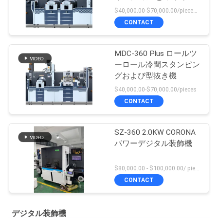
ベッド または ローータ
$40,000.00-$70,000.00/pieces 1-1 pieces
リー 死 切断 機械
CONTACT
MDC-360 Plus ロールツ
ーロール冷間スタンピン
グおよび型抜き機
$40,000.00-$70,000.00/pieces
CONTACT
SZ-360 2.0KW CORONA
パワーデジタル装飾機
$80,000.00 - $100,000.00/ piece negotiable MOQ:1
CONTACT
デジタル装飾機