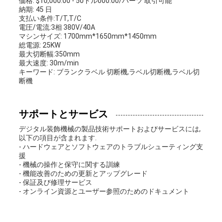
価格: $10,000.00 - 50ドル000.00/パーツ 取引可能
納期: 45 日
支払い条件:T/T,T/C
電圧/電流:3相 380V/40A
マシンサイズ: 1700mm*1650mm*1450mm
総電源: 25KW
最大切断幅:350mm
最大速度: 30m/min
キーワード: ブランクラベル 切断機,ラベル切断機,ラベル切
断機
サポートとサービス
デジタル装飾機械の製品技術サポートおよびサービスには,
以下の項目が含まれます.
- ハードウェアとソフトウェアのトラブルシューティング支
援
- 機械の操作と保守に関する訓練
- 機能改善のための更新とアップグレード
- 保証及び修理サービス
- オンライン資源とユーザー参照のためのドキュメント