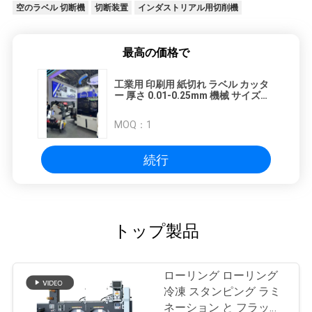
空のラベル 切断機
切断装置
インダストリアル用切削機
最高の価格で
工業用 印刷用 紙切れ ラベル カッタ
ー 厚さ 0.01-0.25mm 機械 サイズ
1700mm*1650mm*1450mm
MOQ：
1
続行
トップ製品
ローリング ローリング
冷凍 スタンピング ラミ
ネーション と フラット