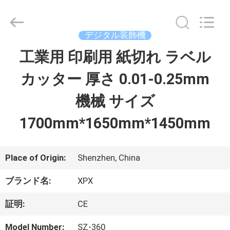
2023
-
2026
Shenzhen
デジタル装飾機
XPX
Machinery
工業用 印刷用 紙切れ ラベル
ホ
Equipment
Co.,
Ltd..
カッター 厚さ 0.01-0.25mm
ー
All
Rights
機械 サイズ
ム
Reserved.
1700mm*1650mm*1450mm
製
品
Place of Origin:
Shenzhen, China
ブランド名:
XPX
ビ
証明:
CE
デ
Model Number:
SZ-360