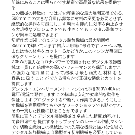
前線にあることは明らかです精密で高品質な結果を提供す
る.
この機械の特徴の一つは,その印象的な最大展開直径である.
品
500mm.この大きな容量は,頻繁に材料の変更を必要とせず,
継続的な操作を可能にします.時間を節約し,効率を向上させ
る大規模なプロジェクトでも 小さくても デジタル装飾マシ
質
ンが簡単に処理できます
切断作業に関しては,デジタル装飾機械は最大切断幅
管
350mmで輝いています.幅広い用途に最適ですレーベル,布,
または他の材料をカットするかどうか,このマシンが毎回正
理
確なクリーンカットを提供します.
2.0KWの強力なコロナパワーで装備された デジタル装飾機
械は一貫した信頼性の高いパフォーマンスを保証しますこ
の 強力 な 電力 量 に よっ て,機械 は 最も 頑丈 な 材料 を も
連
容易 に 扱う こと が できる滑らかで正確な装飾とカットを
提供します.
デジタル・エンベリーメント・マシンは,3相 380V/40A の
絡
電圧/電流で動作します.この構成は安定で効率的な動作を
保証します.プロジェクトを中断なく作業できるようにしま
く
す機械を商用環境でも小さなワークショップでも動かすと,
その一貫した性能に頼ることができます.
簡単に言うと デジタル装飾機械は 卓越した精度,効率,そし
だ
て多用途性を 提供するトップラインの レーベル切削マシン
です切断面織物この機械は,その先端な機能と強力な性能で,
さ
デジタル装飾機械は,自動型ダイ切削機械を必要としている