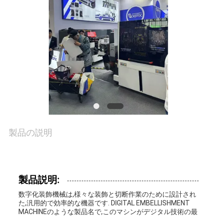
ち
に
つ
い
て
工
製品の説明
場
ツ
製品説明:
ア
数字化装飾機械は,様々な装飾と切断作業のために設計され
た,汎用的で効率的な機器です. DIGITAL EMBELLISHMENT
ー
MACHINEのような製品名で,このマシンがデジタル技術の最