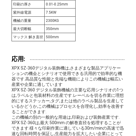
図
印刷の厚さ
0.01-0.25mm
紫外線電源
7.5KW
機械の重量
2300KG
プ
最大切断幅
350mm
マックス 解き直径
500mm
ラ
イ
応用:
バ
XPX SZ-360デジタル装飾機は,さまざまな製品アプリケー
ションの機会とシナリオで使用できる汎用的で効率的な機
シ
器です.高品質な性能と先端な機能によりこの機械は幅広い
産業や企業に適しています
XPX SZ-360 デジタル装飾機械の主要な応用シナリオの1つ
ー
は,ラベルと包装材料の生産です.レーベルを切る作業に理想
的にするステッカー,タグ,または他のラベル製品を生産して
ポ
いるかどうか,この機械はプロセスを合理化し,効率を改善す
ることができます.
リ
この機械の別の一般的な用途は,印刷および装飾産業です.
XPX SZ-360は,最大 500mm の解巻直径を処理することが
できます.様々な印刷作業に適している30m/minの高速で迅
シ
速な回転時間を保証し,生産能力を拡大したい企業にとって