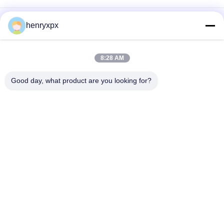
マックス リワイディング直径 500mm デジタル装飾機 あなたの
henryxpx
印刷ニーズにぴったりです
最大回転直径 500mm デジタル装飾機 高速でコロナパワーで生
8:28 AM
産力を高める
Good day, what product are you looking for?
マックス 展開直径 500mm 自動ラベルカット機
人気カテゴリ
すべて
ロータリーダイカッ
平面型抜き機械
トマシン
レーザーのラベルの
デジタル・ダイ・カ
型抜き機械
ット・アンド・プリ
ンティング・マシン
デジタル装飾機
シルク印刷機