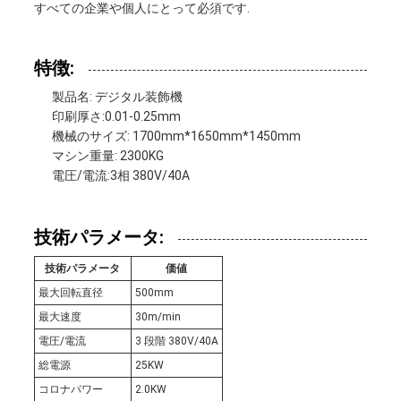
すべての企業や個人にとって必須です.
い
特徴:
ニ
製品名: デジタル装飾機
印刷厚さ:0.01-0.25mm
ュ
機械のサイズ: 1700mm*1650mm*1450mm
マシン重量: 2300KG
ー
電圧/電流:3相 380V/40A
ス
技術パラメータ:
事
技術パラメータ
価値
最大回転直径
500mm
件
最大速度
30m/min
電圧/電流
3 段階 380V/40A
総電源
25KW
地
コロナパワー
2.0KW