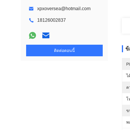
xpxoversea@hotmail.com
18126002837
ข
ติดต่อตอนนี้
Pl
ได
คว
โ
ข
พล