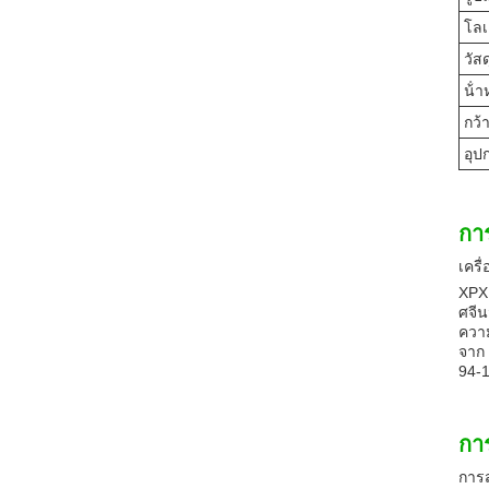
โล
วัสด
น้ํา
กว้
อุป
กา
เครื
XPX 
ศจีน
ความ
จาก 
94-
กา
การส