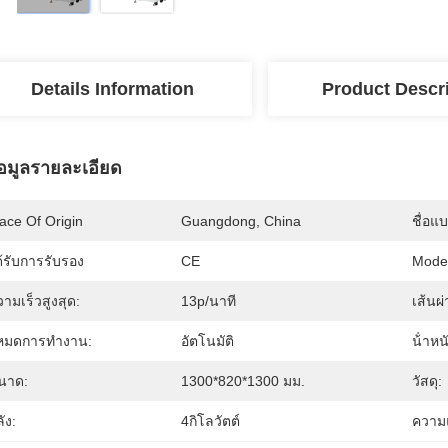
Details Information
Product Descr
้อมูลรายละเอียด
ace Of Origin
Guangdong, China
ชื่อแ
้รับการรับรอง
CE
Mode
ามเร็วสูงสุด:
13p/นาที
เส้นผ
หมดการทำงาน:
อัตโนมัติ
น้ําหน
นาด:
1300*820*1300 มม.
วัสดุ:
ัง:
4กิโลวัตต์
ความ