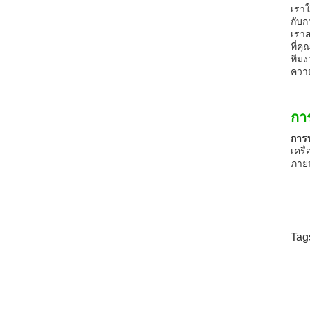
เราใ
กับก
เรา
ที่ค
ทีมง
ควา
กา
การ
เครื
ภายน
Tag