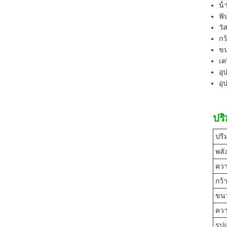
น้
ฟั
วั
กว
ขน
เค
อุ
อุ
ปร
ปริ
พลั
ควา
กว้
ขน
ควา
รูป