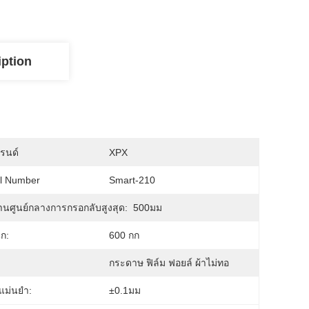
iption
บรนด์
XPX
l Number
Smart-210
่านศูนย์กลางการกรอกลับสูงสุด:
500มม
ัก:
600 กก
กระดาษ ฟิล์ม ฟอยล์ ผ้าไม่ทอ
แม่นยำ:
±0.1มม