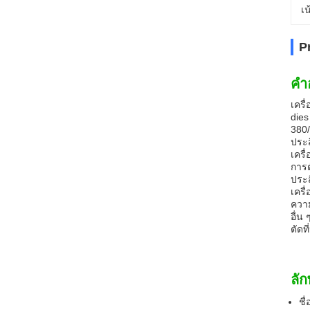
เน
P
คํา
เครื
dies
380/
ประส
เครื
การต
ประส
เครื
ความ
อื่น
ตัดท
ลั
ชื