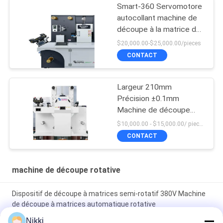
Smart-360 Servomotore
autocollant machine de
découpe à la matrice de
coupe semi ou
$20,000.00-$25,000.00/pieces
entièrement rotative
CONTACT
Largeur 210mm
Précision ±0.1mm
Machine de découpe
rotative
$10,000.00 - $15,000.00/ piece MOQ:1
CONTACT
machine de découpe rotative
Dispositif de découpe à matrices semi-rotatif 380V Machine
de découpe à matrices automatique rotative
Nikki