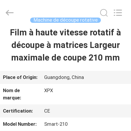
2026
Shenzhen
XPX
Machinery
Machine de découpe rotative
Equipment
Co.,
Film à haute vitesse rotatif à
À
Ltd..
All
Rights
découpe à matrices Largeur
LA
Reserved.
maximale de coupe 210 mm
MAISON
PRODUITS
Place of Origin:
Guangdong, China
Nom de
XPX
marque:
VIDÉOS
Certification:
CE
LE
Model Number:
Smart-210