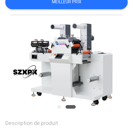
MEILLEUR PRIX
CONTRÔLE
DE
LA
QUALITÉ
NOUS
CONTACTER
NOUVELLES
Description de produit
LES