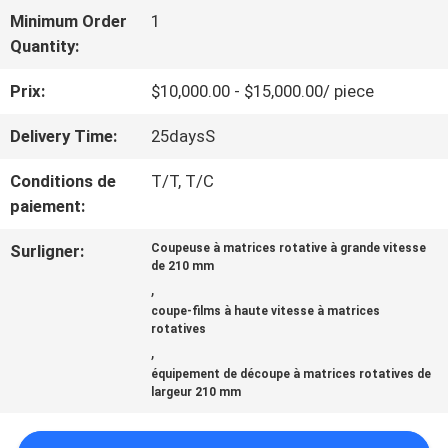
SPECTACLE
Minimum Order
1
VR
Quantity:
Prix:
$10,000.00 - $15,000.00/ piece
À
Delivery Time:
25daysS
PROPOS
Conditions de
T/T, T/C
DE
paiement:
NOUS
Surligner:
Coupeuse à matrices rotative à grande vitesse
de 210 mm
,
coupe-films à haute vitesse à matrices
VISITE
rotatives
,
DE
équipement de découpe à matrices rotatives de
largeur 210 mm
L'USINE