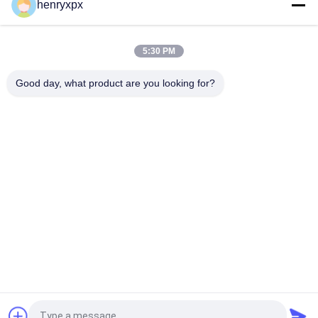
henryxpx
de rebobinado máximo Aumenta tu producción con alta
velocidad y potencia CORONA
5:30 PM
Diámetro máximo de desenrollamiento 500 mm Cortador
automático de etiquetas para la fabricación de soluciones de
Good day, what product are you looking for?
etiquetado
Categorías Populares
Todos
Máquina Que Corta 
Troqueladora 
Con Tintas Plana
Rotativa
Máquina Que Corta 
Máquina De Corte Y 
Con Tintas De La 
Impresión Digital A 
Etiqueta Del Laser
Presión
Máquina De 
Máquina De 
Embellecimiento 
Impresión De Seda
Digital
Máquina De 