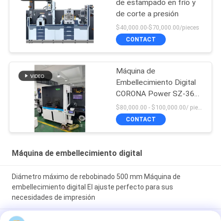
de estampado en frío y
de corte a presión
$40,000.00-$70,000.00/pieces
CONTACT
Máquina de
Embellecimiento Digital
CORONA Power SZ-360
2.0KW
$80,000.00 - $100,000.00/ piece negotiable MOQ:1
CONTACT
Máquina de embellecimiento digital
Diámetro máximo de rebobinado 500 mm Máquina de
embellecimiento digital El ajuste perfecto para sus
necesidades de impresión
Máquina de embellecimiento digital de 500 mm de diámetro