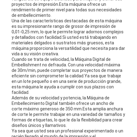
proyectos de impresión.Esta máquina ofrece un
rendimiento de primer nivel para todas sus necesidades
MAPA
de embellecimiento.
Una de las características destacadas de esta máquina
es su impresionante rango de grosor de impresión de
DEL
0,01-0,25 mm, lo que le permite lograr adornos complejos
y detallados con facilidad.Si usted está trabajando en
SITIO
materiales delgados o sustratos más gruesos, esta
máquina proporciona la versatilidad que necesita para dar
vida a su visión creativa.
Cuando se trata de velocidad, la Máquina Digital de
POLÍTICA
Embellishment no defrauda. Con una velocidad máxima
de 30m/min, puede completar sus proyectos de manera
DE
eficiente sin comprometer la calidad.Ya sea que trabaje
en un lote pequeño o en una serie de producción grande,
esta máquina le ayuda a cumplir con sus plazos con
PRIVACIDAD
facilidad.
Además de su velocidad y potencia, la Máquina de
Embellecimiento Digital también ofrece un ancho de
corte máximo generoso de 350 mm.Esta amplia anchura
de corte le permite trabajar en una variedad de tamaños y
formas de etiquetas, lo que le da la flexibilidad para crear
diseños únicos y llamativos.
Ya sea que usted sea un profesional experimentado o un
recién llegado al mundo de la impresión y el