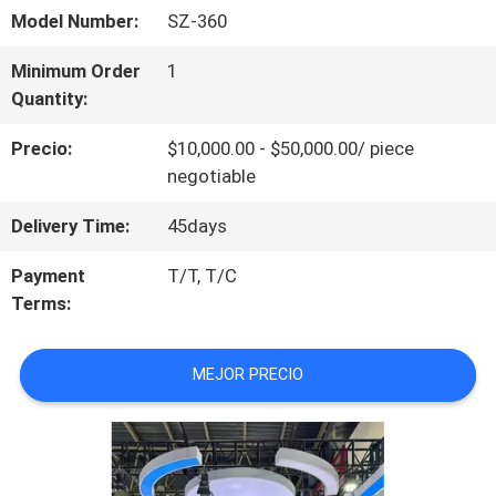
VR
Model Number:
SZ-360
Minimum Order
1
SOBRE
Quantity:
NOSOTROS
Precio:
$10,000.00 - $50,000.00/ piece
negotiable
RECORRIDO
Delivery Time:
45days
POR
Payment
T/T, T/C
Terms:
LA
FÁBRICA
MEJOR PRECIO
CONTROL
DE