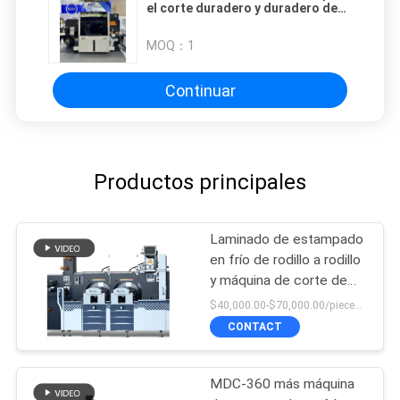
el corte duradero y duradero de
350 mm de ancho máximo
MOQ：
1
Continuar
Productos principales
Laminado de estampado
en frío de rodillo a rodillo
y máquina de corte de
matriz rotativa o rotativa
$40,000.00-$70,000.00/pieces 1-1 pieces
CONTACT
MDC-360 más máquina