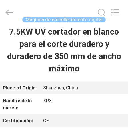
2026
Shenzhen
XPX
Machinery
Máquina de embellecimiento digital
Equipment
Co.,
7.5KW UV cortador en blanco
EN
Ltd..
All
Rights
para el corte duradero y
CASA
Reserved.
duradero de 350 mm de ancho
PRODUCTOS
máximo
LOS
Place of Origin:
Shenzhen, China
VÍDEOS
Nombre de la
XPX
marca:
ESPECTÁCULO
Certificación:
CE