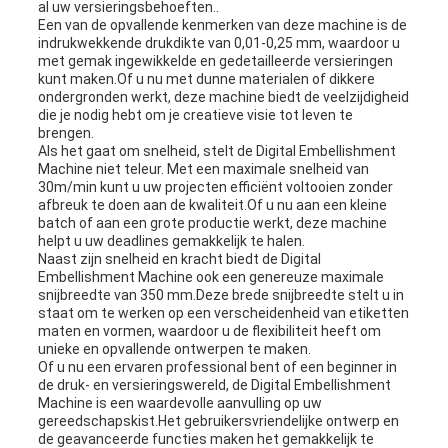
al uw versieringsbehoeften..
Een van de opvallende kenmerken van deze machine is de
indrukwekkende drukdikte van 0,01-0,25 mm, waardoor u
met gemak ingewikkelde en gedetailleerde versieringen
kunt maken.Of u nu met dunne materialen of dikkere
ondergronden werkt, deze machine biedt de veelzijdigheid
die je nodig hebt om je creatieve visie tot leven te
brengen.
Als het gaat om snelheid, stelt de Digital Embellishment
Machine niet teleur. Met een maximale snelheid van
30m/min kunt u uw projecten efficiënt voltooien zonder
afbreuk te doen aan de kwaliteit.Of u nu aan een kleine
batch of aan een grote productie werkt, deze machine
helpt u uw deadlines gemakkelijk te halen.
Naast zijn snelheid en kracht biedt de Digital
Embellishment Machine ook een genereuze maximale
snijbreedte van 350 mm.Deze brede snijbreedte stelt u in
staat om te werken op een verscheidenheid van etiketten
maten en vormen, waardoor u de flexibiliteit heeft om
unieke en opvallende ontwerpen te maken.
Of u nu een ervaren professional bent of een beginner in
de druk- en versieringswereld, de Digital Embellishment
Machine is een waardevolle aanvulling op uw
gereedschapskist.Het gebruikersvriendelijke ontwerp en
de geavanceerde functies maken het gemakkelijk te