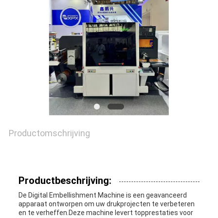
NIEUWS
GEVALLEN
SITEMAP
PRIVACYBELEID
Productomschrijving
Productbeschrijving:
De Digital Embellishment Machine is een geavanceerd
apparaat ontworpen om uw drukprojecten te verbeteren
en te verheffen.Deze machine levert topprestaties voor