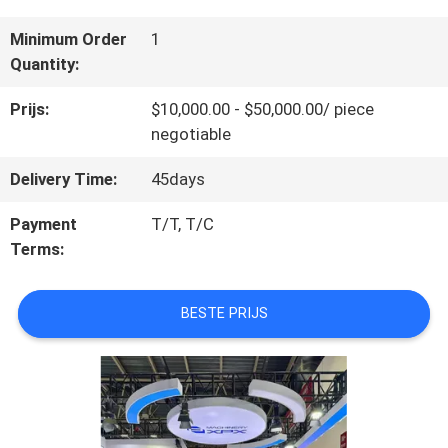
ONS
Minimum Order
1
Quantity:
FABRIEKSTOCHT
Prijs:
$10,000.00 - $50,000.00/ piece
negotiable
KWALITEITSCONTROLE
Delivery Time:
45days
Payment
T/T, T/C
Terms:
NEEM
CONTACT
BESTE PRIJS
MET
ONS
OP