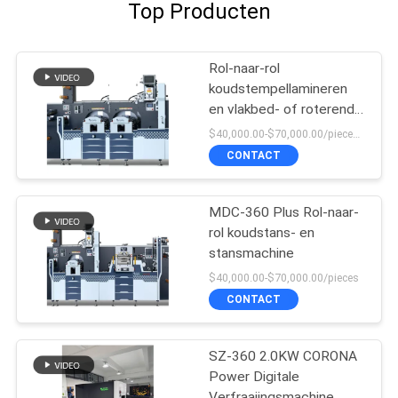
Top Producten
Rol-naar-rol
koudstempellamineren
en vlakbed- of roterende
stansmachine
$40,000.00-$70,000.00/pieces 1-1 pieces
CONTACT
MDC-360 Plus Rol-naar-
rol koudstans- en
stansmachine
$40,000.00-$70,000.00/pieces
CONTACT
SZ-360 2.0KW CORONA
Power Digitale
Verfraaiingsmachine