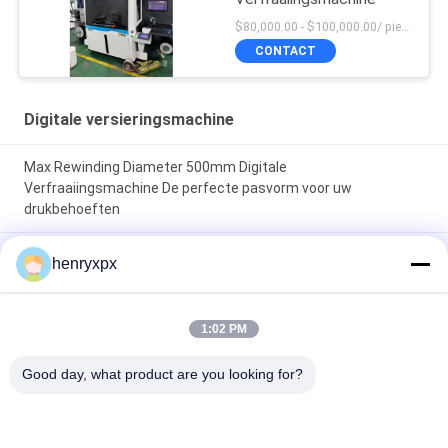
$80,000.00 - $100,000.00/ piece negotiable MOQ:1
CONTACT
Digitale versieringsmachine
Max Rewinding Diameter 500mm Digitale
Verfraaiingsmachine De perfecte pasvorm voor uw
drukbehoeften
Max Rewinding Diameter 500mm Digitale
henryxpx
Verfraaiingsmachine Verhoog uw productie met hoge
snelheid en Corona Power
1:02 PM
Maximum ontwikkelingsdiameter 500 mm Automatische
etiketteringssnipper voor de productie van
Good day, what product are you looking for?
etiketteringsoplossingen