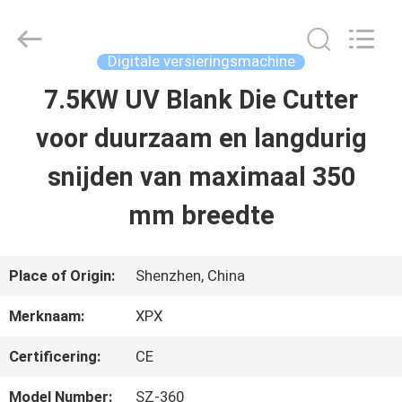
XPX
Machinery
Equipment
Co.,
Digitale versieringsmachine
Ltd..
All
7.5KW UV Blank Die Cutter
HUIS
Rights
Reserved.
voor duurzaam en langdurig
PRODUCTEN
snijden van maximaal 350
mm breedte
VIDEO'S
Place of Origin:
Shenzhen, China
VR-
Merknaam:
XPX
SHOW
Certificering:
CE
OVER
Model Number:
SZ-360