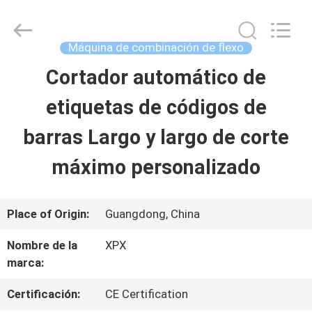
2026
Shenzhen
XPX
Machinery
Máquina de combinación de flexo
Equipment
Co.,
Cortador automático de
EN
Ltd..
All
Rights
etiquetas de códigos de
CASA
Reserved.
barras Largo y largo de corte
PRODUCTOS
máximo personalizado
LOS
Place of Origin:
Guangdong, China
VÍDEOS
Nombre de la
XPX
marca:
ESPECTÁCULO
Certificación:
CE Certification