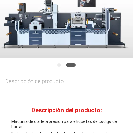
CALIDAD
CONTACTA
CON
NOSOTROS
NOTICIAS
Descripción de producto
CASOS
Descripción del producto:
DE
Máquina de corte a presión para etiquetas de código de
TRABAJO
barras