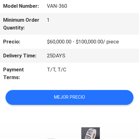
VR
Model Number:
VAN-360
Minimum Order
1
SOBRE
Quantity:
NOSOTROS
Precio:
$60,000.00 - $100,000.00/ piece
Delivery Time:
25DAYS
RECORRIDO
Payment
T/T, T/C
POR
Terms:
LA
MEJOR PRECIO
FÁBRICA
CONTROL
DE