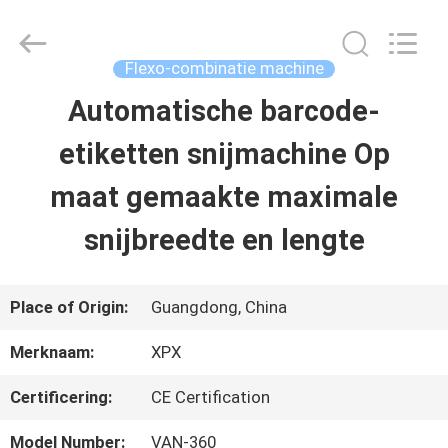
XPX
Machinery
Equipment
Co.,
Flexo-combinatie machine
Ltd..
All
Automatische barcode-
HUIS
Rights
Reserved.
etiketten snijmachine Op
PRODUCTEN
maat gemaakte maximale
snijbreedte en lengte
VIDEO'S
Place of Origin:
Guangdong, China
VR-
Merknaam:
XPX
SHOW
Certificering:
CE Certification
OVER
Model Number:
VAN-360