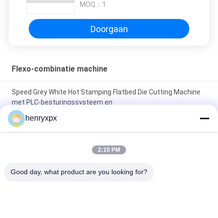
MOQ：
1
Doorgaan
Flexo-combinatie machine
Speed Grey White Hot Stamping Flatbed Die Cutting Machine
met PLC-besturingssysteem en
veiligheidsbeschermingssysteem
henryxpx
Elektrische roterende snijmachine Hoogvermogen
snijmachine 7,5 kW Vermogen
2:10 PM
Rewindende roterende snijmachine krachtig roterend
Good day, what product are you looking for?
snijgereedschap
populaire categorieën
Alle