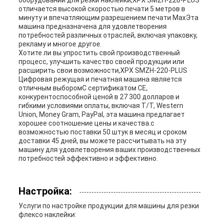
оборудовании для резки наклейки,XPX SMZH-220-PLUS
отличается высокой скоростью печати 5 метров в
минуту и впечатляющим разрешением печати MaxЭта
машина предназначена для удовлетворения
потребностей различных отраслей, включая упаковку,
рекламу и многое другое.
Хотите ли вы упростить свой производственный
процесс, улучшить качество своей продукции или
расширить свои возможности,XPX SMZH-220-PLUS
Цифровая режущая и печатная машина является
отличным выборомС сертификатом CE,
конкурентоспособной ценой в 27 300 долларов и
гибкими условиями оплаты, включая T/T, Western
Union, Money Gram, PayPal, эта машина предлагает
хорошее соотношение цены и качества.с
возможностью поставки 50 штук в месяц и сроком
доставки 45 дней, вы можете рассчитывать на эту
машину для удовлетворения ваших производственных
потребностей эффективно и эффективно.
Настройка:
Услуги по настройке продукции для машины для резки
флексо наклейки: