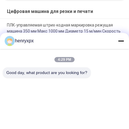
Цифровая машина для резки и печати
ПЛК-управляемая штрих-кодная маркировка режущая
машина 350 мм Макс 1000 мм Диаметр 15 м/мин Скорость
8 кВт Мощность
henryxpx
400 м/мин Максимальная скорость резки маркировки для
высокой точности и эффективности
4:29 PM
Максимальный диаметр обмотки 1000 мм Barcode Label Die
Good day, what product are you looking for?
Cutting Machine с управлением PLC
Популярные категории
Все
Планшетный 
Ротационная 
Умирает Автомат 
Высекальная 
Для Резки
Машина