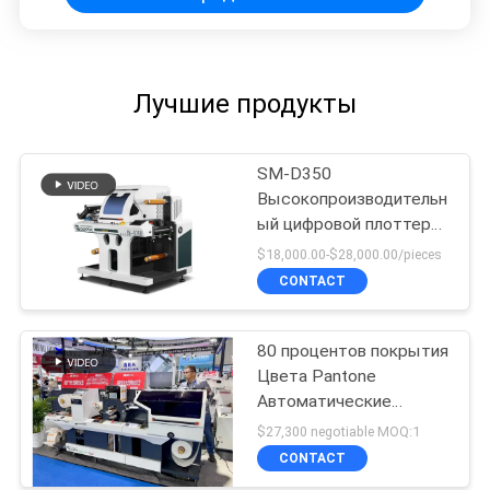
Лучшие продукты
SM-D350
Высокопроизводительн
ый цифровой плоттер
для высечки и резки
$18,000.00-$28,000.00/pieces
этикеток
CONTACT
80 процентов покрытия
Цвета Pantone
Автоматические
наклейки на этикетках
$27,300 negotiable MOQ:1
CONTACT