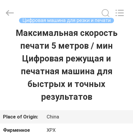
2026
Shenzhen
XPX
Machinery
Цифровая машина для резки и печати
Equipment
Co.,
Максимальная скорость
ДОМОЙ
Ltd..
All
Rights
печати 5 метров / мин
Reserved.
ПРОДУКТЫ
Цифровая режущая и
печатная машина для
ВИДЕОЗАПИСИ
быстрых и точных
результатов
VR-
ШОУ
Place of Origin:
China
О
Фирменное
XPX