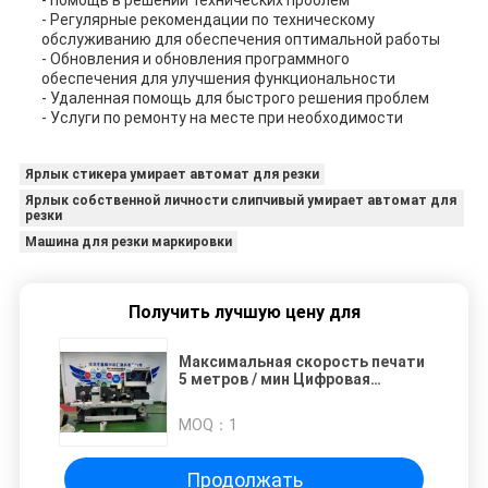
- помощь в решении технических проблем
- Регулярные рекомендации по техническому
обслуживанию для обеспечения оптимальной работы
- Обновления и обновления программного
обеспечения для улучшения функциональности
- Удаленная помощь для быстрого решения проблем
- Услуги по ремонту на месте при необходимости
Ярлык стикера умирает автомат для резки
Ярлык собственной личности слипчивый умирает автомат для
резки
Машина для резки маркировки
Получить лучшую цену для
Максимальная скорость печати
5 метров / мин Цифровая
режущая и печатная машина
для быстрых и точных
MOQ：
1
результатов
Продолжать