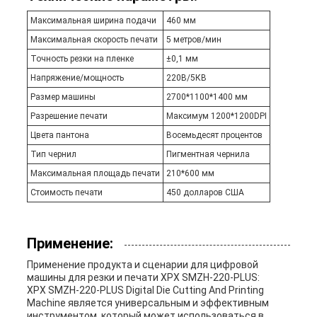
Максимальная ширина подачи
460 мм
Максимальная скорость печати
5 метров/мин
Точность резки на пленке
±0,1 мм
Напряжение/мощность
220В/5КВ
Размер машины
2700*1100*1400 мм
Разрешение печати
Максимум 1200*1200DPI
Цвета пантона
Восемьдесят процентов
Тип чернил
Пигментная чернила
Максимальная площадь печати
210*600 мм
Стоимость печати
450 долларов США
Применение:
Применение продукта и сценарии для цифровой
машины для резки и печати XPX SMZH-220-PLUS:
XPX SMZH-220-PLUS Digital Die Cutting And Printing
Machine является универсальным и эффективным
инструментом, который может использоваться в