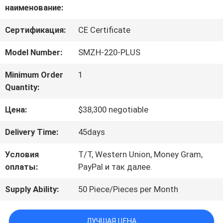
наименование:
НАС
Сертификация:
CE Certificate
Model Number:
SMZH-220-PLUS
ЭКСКУРСИЯ
ПО
Minimum Order
1
Quantity:
ЗАВОДУ
Цена:
$38,300 negotiable
КОНТРОЛЬ
Delivery Time:
45days
КАЧЕСТВА
Условия
T/T, Western Union, Money Gram,
оплаты:
PayPal и так далее.
Supply Ability:
50 Piece/Pieces per Month
СВЯЖИТЕСЬ
С
ЛУЧШАЯ ЦЕНА