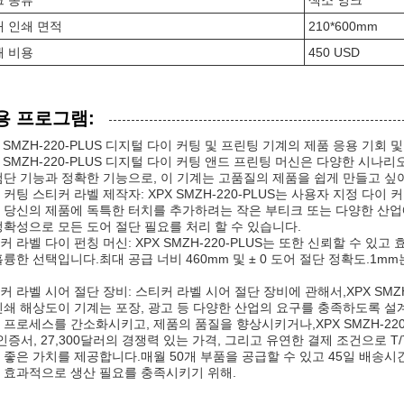
크 종류
색소 잉크
 인쇄 면적
210*600mm
쇄 비용
450 USD
용 프로그램:
X SMZH-220-PLUS 디지털 다이 커팅 및 프린팅 기계의 제품 응용 기회 
X SMZH-220-PLUS 디지털 다이 커팅 앤드 프린팅 머신은 다양한 
첨단 기능과 정확한 기능으로, 이 기계는 고품질의 제품을 쉽게 만들고 
 커팅 스티커 라벨 제작자: XPX SMZH-220-PLUS는 사용자 지정 다
 당신의 제품에 독특한 터치를 추가하려는 작은 부티크 또는 다양한 산업
정확성으로 모든 도어 절단 필요를 처리 할 수 있습니다.
커 라벨 다이 펀칭 머신: XPX SMZH-220-PLUS는 또한 신뢰할 수 
훌륭한 선택입니다.최대 공급 너비 460mm 및 ± 0 도어 절단 정확도.
커 라벨 시어 절단 장비: 스티커 라벨 시어 절단 장비에 관해서,XPX SMZH-
인쇄 해상도이 기계는 포장, 광고 등 다양한 산업의 요구를 충족하도록 
 프로세스를 간소화시키고, 제품의 품질을 향상시키거나,XPX SMZH-22
 인증서, 27,300달러의 경쟁력 있는 가격, 그리고 유연한 결제 조건으로 T
 좋은 가치를 제공합니다.매월 50개 부품을 공급할 수 있고 45일 배송시
 효과적으로 생산 필요를 충족시키기 위해.