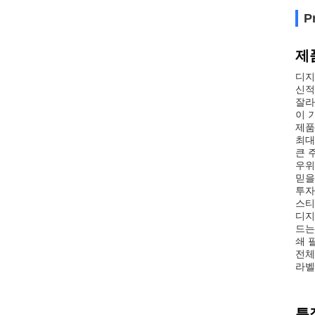
P
제
디지
신적
잘라
이 
제품
최대
큰 
우위
믿을
투자
스티
디지
드는
쇄 
전체
라벨
특