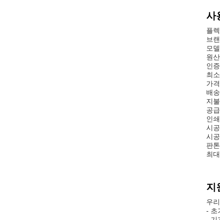
사
플렉
브랜
모델 
원산
인증
최소
가격:
배송
지불
공급
인쇄원
시공
시공
판톤
최대
지
우리
- 
- 