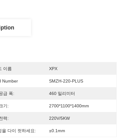
iption
드 이름
XPX
l Number
SMZH-220-PLUS
공급 폭:
460 밀리미터
크기:
2700*1100*1400mm
전력:
220V/5KW
을 다이 컷하세요:
±0.1mm