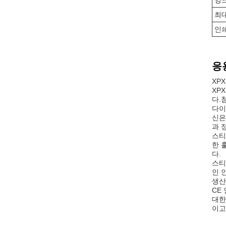
잉
최대
인
응
XP
XP
다.
다이
신은
과 
스티
한 
다.
스티
인 
생산
CE
대한
이고