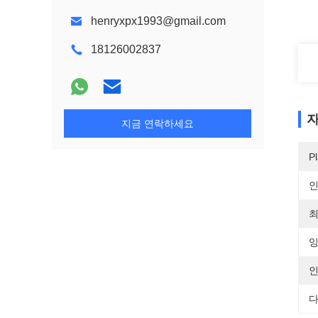
henryxpx1993@gmail.com
18126002837
자
지금 연락하세요
Pl
최
잉
인
다