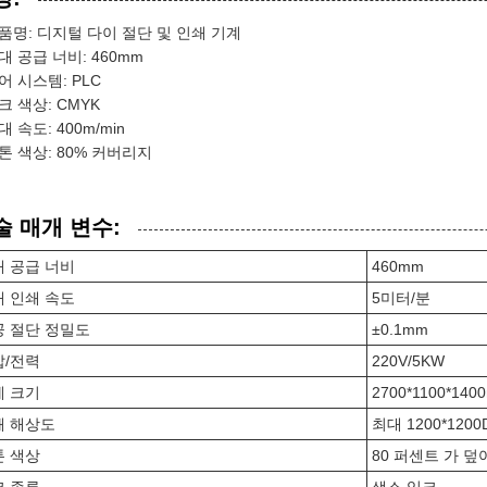
품명: 디지털 다이 절단 및 인쇄 기계
대 공급 너비: 460mm
어 시스템: PLC
크 색상: CMYK
대 속도: 400m/min
톤 색상: 80% 커버리지
술 매개 변수:
 공급 너비
460mm
 인쇄 속도
5미터/분
공 절단 정밀도
±0.1mm
압/전력
220V/5KW
계 크기
2700*1100*140
쇄 해상도
최대 1200*1200
톤 색상
80 퍼센트 가 덮