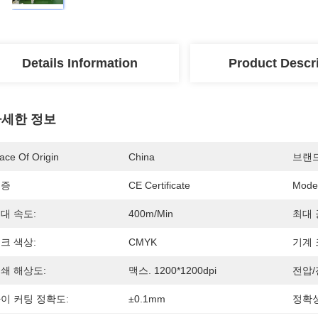
Details Information
Product Descr
세한 정보
ace Of Origin
China
브랜
인증
CE Certificate
Mode
대 속도:
400m/min
최대 
크 색상:
CMYK
기계 
쇄 해상도:
맥스. 1200*1200dpi
전압/
이 커팅 정확도:
±0.1mm
정확성