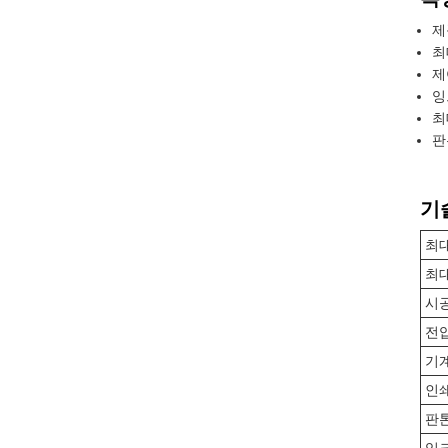
제
최
제
잉
최
판
기
최대
최대
시
전
기
인
판