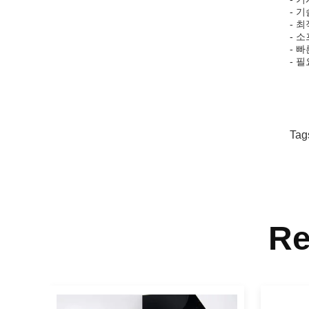
- 
- 
- 
- 
- 
Tag
Re