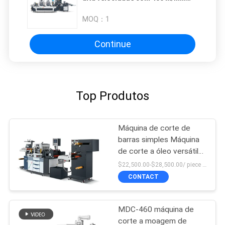
Velocidade de corte
Fornecimento de energia
MOQ：
1
personalizável
Continue
Top Produtos
Máquina de corte de
barras simples Máquina
de corte a óleo versátil
Controle PLC Alta força
$22,500.00-$28,500.00/ piece MOQ:1
CONTACT
MDC-460 máquina de
corte a moagem de