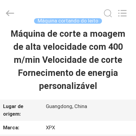
Shenzhen
XPX
Machinery
Equipment
Máquina cortando do leito
Co.,
Ltd..
Máquina de corte a moagem
PARA
All
Rights
Reserved.
de alta velocidade com 400
CASA
m/min Velocidade de corte
PRODUTOS
Fornecimento de energia
personalizável
VÍDEOS
Lugar de
Guangdong, China
ESPETÁCULO
origem:
VR
Marca:
XPX