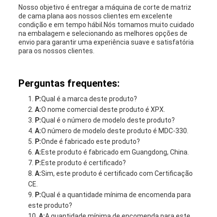
Nosso objetivo é entregar a máquina de corte de matriz
de cama plana aos nossos clientes em excelente
condição e em tempo hábil.Nós tomamos muito cuidado
na embalagem e selecionando as melhores opções de
envio para garantir uma experiência suave e satisfatória
para os nossos clientes.
Perguntas frequentes:
P:
Qual é a marca deste produto?
A:
O nome comercial deste produto é XPX.
P:
Qual é o número de modelo deste produto?
A:
O número de modelo deste produto é MDC-330.
P:
Onde é fabricado este produto?
A:
Este produto é fabricado em Guangdong, China.
P:
Este produto é certificado?
A:
Sim, este produto é certificado com Certificação
CE.
P:
Qual é a quantidade mínima de encomenda para
este produto?
A:
A quantidade mínima de encomenda para este