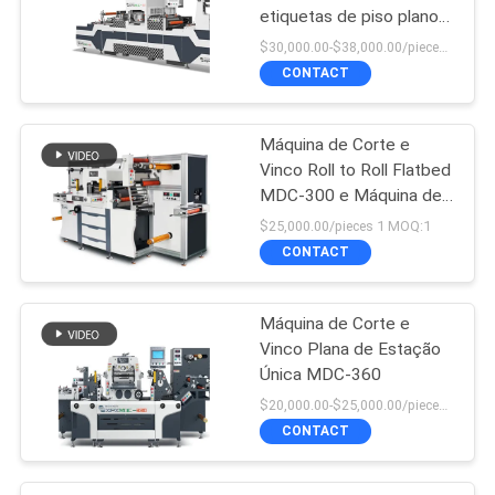
etiquetas de piso plano
de uma estação, com
$30,000.00-$38,000.00/pieces MOQ:1
revólver
CONTACT
Máquina de Corte e
Vinco Roll to Roll Flatbed
MDC-300 e Máquina de
Corte e Rebobinamento
$25,000.00/pieces 1 MOQ:1
CONTACT
Máquina de Corte e
Vinco Plana de Estação
Única MDC-360
$20,000.00-$25,000.00/pieces MOQ:1
CONTACT