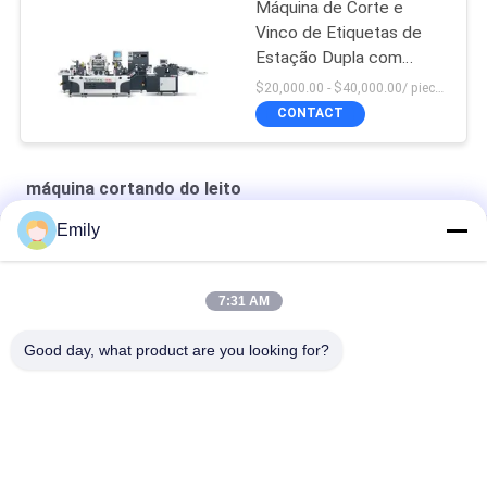
Máquina de Corte e
Vinco de Etiquetas de
Estação Dupla com
Velocidade Dupla
$20,000.00 - $40,000.00/ piece negotiable MOQ:1
Trifásica
CONTACT
máquina cortando do leito
Emily
Máquina de corte a moagem em matriz comercial em branco
Máquina de corte a óleo de etiquetas de tela plana
7:31 AM
Máquina de corte de etiquetas de borracha de placa de uma
Good day, what product are you looking for?
estação
Categorias populares
Todos