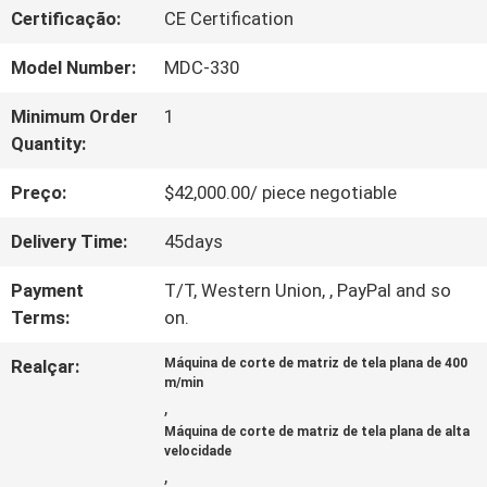
Certificação:
CE Certification
SOBRE
Model Number:
MDC-330
NÓS
Minimum Order
1
Quantity:
VISITA
Preço:
$42,000.00/ piece negotiable
À
Delivery Time:
45days
FÁBRICA
Payment
T/T, Western Union, , PayPal and so
Terms:
on.
CONTROLE
Realçar:
Máquina de corte de matriz de tela plana de 400
DE
m/min
,
QUALIDADE
Máquina de corte de matriz de tela plana de alta
velocidade
,