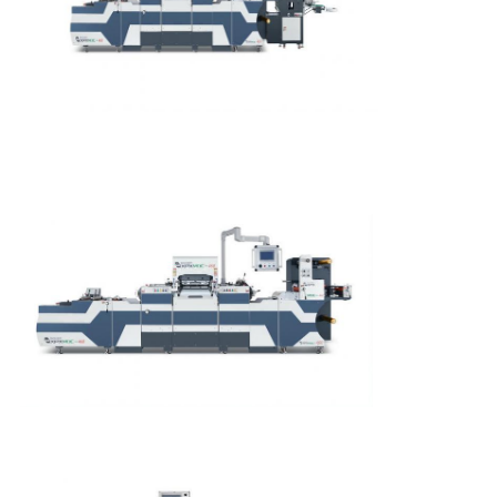
뉴
스
사
건
사
이
트
맵
개