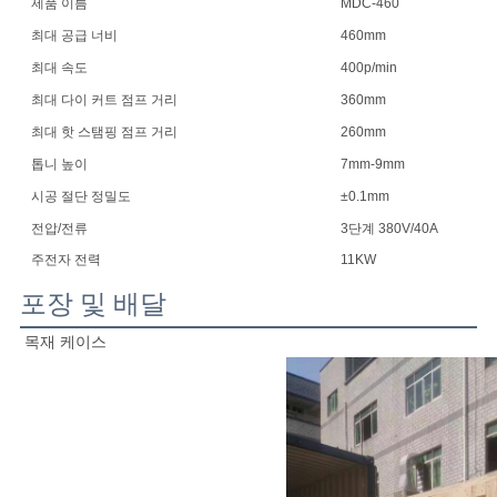
제품 이름
MDC-460
최대 공급 너비
460mm
최대 속도
400p/min
최대 다이 커트 점프 거리
360mm
최대 핫 스탬핑 점프 거리
260mm
톱니 높이
7mm-9mm
시공 절단 정밀도
±0.1mm
전압/전류
3단계 380V/40A
주전자 전력
11KW
포장 및 배달
목재 케이스