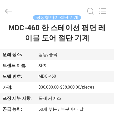
©
2023
-
2026
Shenzhen
평상형 다이 절단 기계
XPX
Machinery
MDC-460 한 스테이션 평면 레
집
Equipment
Co.,
Ltd..
이블 도어 절단 기계
All
Rights
Reserved.
제
품
원래 장소:
광동, 중국
XPX
브랜드 이름:
비
MDC-460
모델 번호:
디
$30,000.00-$38,000.00/pieces
가격:
오
포장 세부 사항:
목재 케이스
VR
공급 능력:
50개 부분 / 부분마다 달