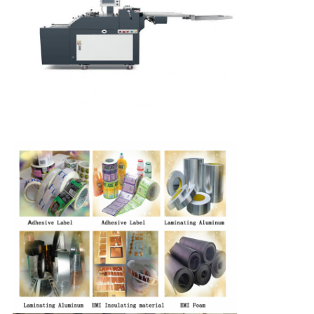
인
정
보
보
호
정
책