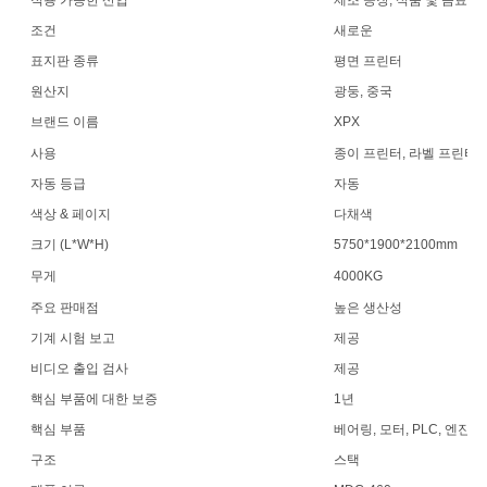
조건
새로운
표지판 종류
평면 프린터
원산지
광둥, 중국
브랜드 이름
XPX
사용
종이 프린터, 라벨 프린터
자동 등급
자동
색상 & 페이지
다채색
크기 (L*W*H)
5750*1900*2100mm
무게
4000KG
주요 판매점
높은 생산성
기계 시험 보고
제공
비디오 출입 검사
제공
핵심 부품에 대한 보증
1년
핵심 부품
베어링, 모터, PLC, 엔진
구조
스택