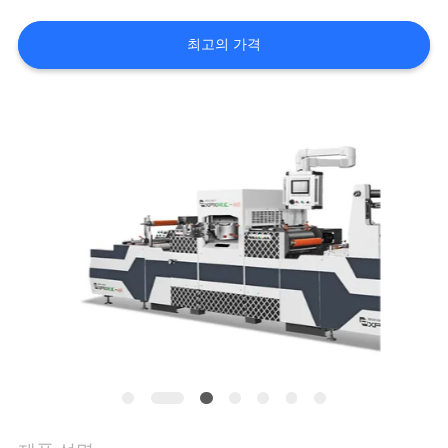
쇼
최고의 가격
우
리
에
관
한
것
공
장
투