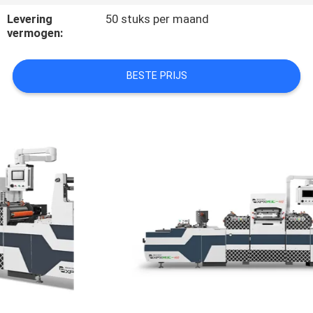
Levering
50 stuks per maand
FABRIEKSTOCHT
vermogen:
KWALITEITSCONTROLE
BESTE PRIJS
NEEM
CONTACT
MET
ONS
OP
NIEUWS
GEVALLEN