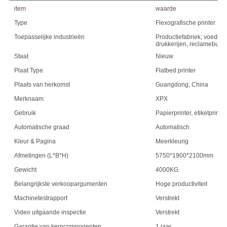
item
waarde
Type
Flexografische printer
Toepasselijke industrieën
Productiefabriek, voeding
drukkerijen, reclamebure
Staat
Nieuw
Plaat Type
Flatbed printer
Plaats van herkomst
Guangdong, China
Merknaam
XPX
Gebruik
Papierprinter, etiketprinter
Automatische graad
Automatisch
Kleur & Pagina
Meerkleurig
Afmetingen (L*B*H)
5750*1900*2100mm
Gewicht
4000KG
Belangrijkste verkoopargumenten
Hoge productiviteit
Machinetestrapport
Verstrekt
Video uitgaande inspectie
Verstrekt
Garantie van kerncomponenten
1 jaar