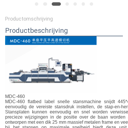
SITEMAP
Productomschrijving
Productbeschrijving
PRIVACYBELEID
MDC-460
MDC-460 flatbed label snelle stansmachine snijdt 445
eenvoudig de vereiste stansdruk instellen, de stap-en-her
Stansplaten kunnen eenvoudig en snel worden verwisse
precieze wijzigingen in de positie over de baan worde
ontworpen met een dik 25 mm massief metalen frame en vee
bij het stansen op maximale snelheid biedt deze unit