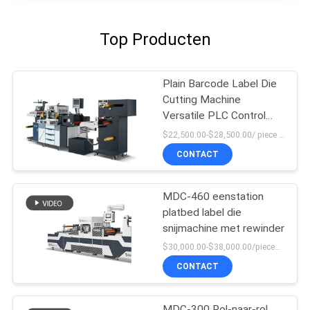
Top Producten
Plain Barcode Label Die
Cutting Machine
Versatile PLC Control
High Force
$22,500.00-$28,500.00/ piece MOQ:1
CONTACT
MDC-460 eenstation
platbed label die
snijmachine met rewinder
$30,000.00-$38,000.00/pieces MOQ:1
CONTACT
MDC-300 Rol-naar-rol