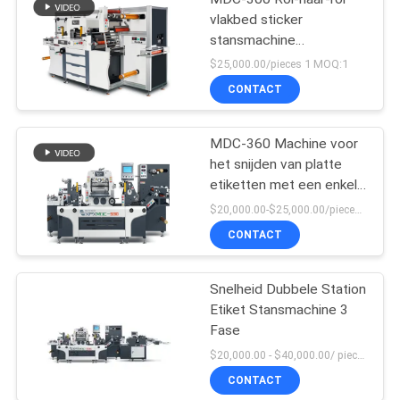
vlakbed sticker
stansmachine
snijmachine
$25,000.00/pieces 1 MOQ:1
CONTACT
MDC-360 Machine voor
het snijden van platte
etiketten met een enkel
station
$20,000.00-$25,000.00/pieces MOQ:1
CONTACT
Snelheid Dubbele Station
Etiket Stansmachine 3
Fase
$20,000.00 - $40,000.00/ piece negotiable MOQ:1
CONTACT