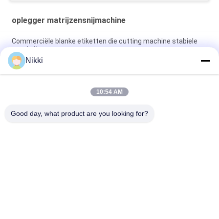
oplegger matrijzensnijmachine
Commerciële blanke etiketten die cutting machine stabiele
prestaties
Nikki
oplegger Label Sticker Die Cut Machine Blank Barcode Die
Cutting Machine
10:54 AM
oplegger Die Cut Label Machine Eenstation Barcode Sticker
Die Cutting Machine
Good day, what product are you looking for?
populaire categorieën
Alle
Oplegger 
Roterende 
Matrijzensnijmachine
Stansmachine
De 
Digitale 
Matrijzensnijmachine 
Stroomafdrukmachine
Van Het Laseretiket