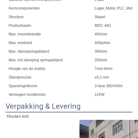
Kerncomponenten
Lager, Motor, PLC, Motor
Structuur
Stapel
Productnaam
MDC-460
Max. invoerbreedte
460mm
Max. snelheid
400p/min
Max. stansspringafstand
360mm
Max. hot stamping springafstand
260mm
Hoogte van de matrijs
7mm-9mm
Stansprecisie
±0,1 mm
Spanning/stroom
3-fase 380V/40A
Vermogen hoofdmotor
11KW
Verpakking & Levering
Houten kist