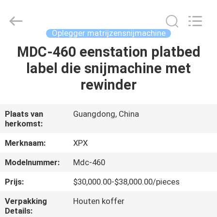
XPX
Machinery
Equipment
Co.,
Ltd..
Oplegger matrijzensnijmachine
All
Rights
Reserved.
MDC-460 eenstation platbed
HUIS
label die snijmachine met
PRODUCTEN
rewinder
VIDEO'S
Plaats van
Guangdong, China
herkomst:
VR-
Merknaam:
XPX
SHOW
Modelnummer:
Mdc-460
Prijs:
$30,000.00-$38,000.00/pieces
OVER
Verpakking
Houten koffer
ONS
Details: