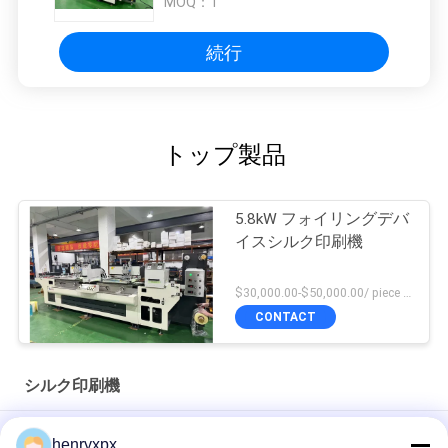
MOQ：
1
続行
トップ製品
5.8kW フォイリングデバ
イスシルク印刷機
$30,000.00-$50,000.00/ piece negotiable MOQ:1
CONTACT
シルク印刷機
3500*1300*1600mm バーコードステッカー切断機 5.8 KW フォ
henryxpx