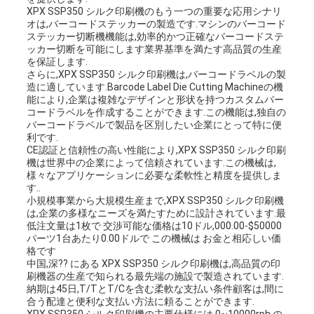
XPX SSP350 シルク印刷機のもう一つの重要な応用シナリ
ー
オは,バーコードステッカーの製造です.マシンのバーコード
ステッカー切断機機能は,効率的かつ正確なバーコードステ
ッカー切断を可能にします業界基準を満たす高品質の生産
を保証します.
さらに,XPX SSP350 シルク印刷機は,バーコードラベルの製
造に適しています.Barcode Label Die Cutting Machineの機
能により,企業は複雑なデザインと形状を持つカスタムバー
コードラベルを作成することができます.この機能は,独自の
バーコードラベルで製品を区別したい企業にとって特に便
利です.
CE認証と信頼性の高い性能により,XPX SSP350 シルク印刷
機は世界中の企業によって信頼されています.この機械は,
様々なアプリケーションに必要な柔軟性と精度を提供しま
す..
小規模事業から大規模生産まで,XPX SSP350 シルク印刷機
は,企業の多様なニーズを満たすために設計されています.最
低注文量は1枚で 交渉可能な価格は10ドル,000.00-$50000
パーツ1台あたり0.00ドルで この機械は お金と相応しい価
格です
中国,深?? にある XPX SSP350 シルク印刷機は,高品質の印
刷機器の生産で知られる最先端の施設で製造されています.
納期は45日,T/TとT/Cを含む柔軟な支払い条件顧客は,間に
合う配達と便利な支払い方法に頼ることができます.