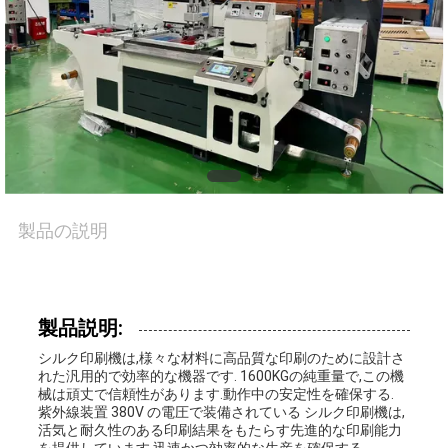
ち
に
つ
い
て
製品の説明
工
場
製品説明:
ツ
シルク印刷機は,様々な材料に高品質な印刷のために設計さ
れた汎用的で効率的な機器です. 1600KGの純重量で,この機
ア
械は頑丈で信頼性があります.動作中の安定性を確保する.
紫外線装置 380V の電圧で装備されている シルク印刷機は,
ー
活気と耐久性のある印刷結果をもたらす先進的な印刷能力