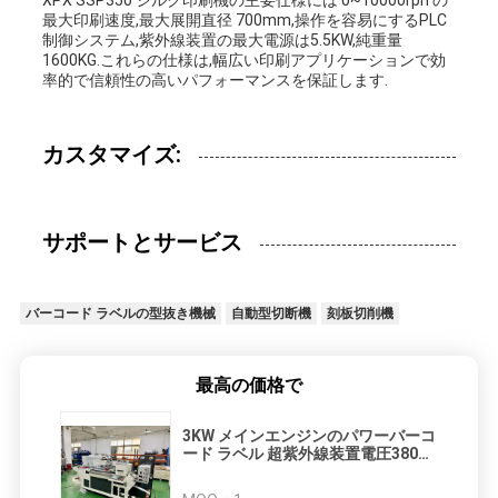
XPX SSP350 シルク印刷機の主要仕様には 0~10000rph の
最大印刷速度,最大展開直径 700mm,操作を容易にするPLC
制御システム,紫外線装置の最大電源は5.5KW,純重量
1600KG.これらの仕様は,幅広い印刷アプリケーションで効
率的で信頼性の高いパフォーマンスを保証します.
カスタマイズ:
サポートとサービス
バーコード ラベルの型抜き機械
自動型切断機
刻板切削機
最高の価格で
3KW メインエンジンのパワーバーコ
ード ラベル 超紫外線装置電圧380V
のダイ切削機