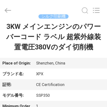
2023
-
2026
Shenzhen
シルク印刷機
XPX
Machinery
3KW メインエンジンのパワー
ホ
Equipment
Co.,
Ltd..
バーコード ラベル 超紫外線装
ー
All
Rights
置電圧380Vのダイ切削機
ム
Reserved.
製
Place of Origin:
Shenzhen, China
品
ブランド名:
XPX
証明:
CE Certification
ビ
モデル番号:
SSP350
デ
Minimum Order
1