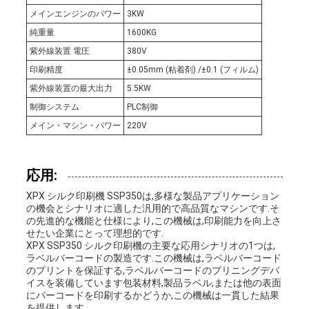
図
メインエンジンのパワー
3KW
純重量
1600KG
紫外線装置 電圧
380V
プ
印刷精度
±0.05mm (粘着剤) /±0.1 (フィルム)
ラ
紫外線装置の最大出力
5.5KW
制御システム
PLC制御
イ
メイン・マシン・パワー
220V
バ
応用:
シ
XPX シルク印刷機 SSP350は,多様な製品アプリケーション
ー
の機会とシナリオに適した汎用的で高品質なマシンです.そ
の先進的な機能と仕様により,この機械は,印刷能力を向上さ
せたい企業にとって理想的です.
ポ
XPX SSP350 シルク印刷機の主要な応用シナリオの1つは,
ラベルバーコードの製造です.この機械は,ラベルバーコード
リ
のプリントを保証する,ラベルバーコードのプリニングデバ
イスを装備しています包装材料,製品ラベル,または他の表面
シ
にバーコードを印刷するかどうか,この機械は一貫した結果
を提供します.