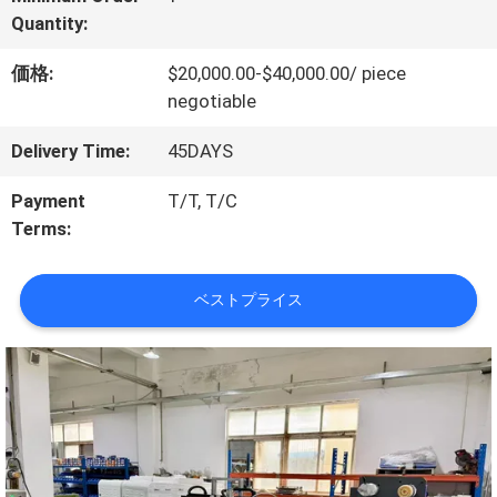
オ
Quantity:
価格:
$20,000.00-$40,000.00/ piece
VR
negotiable
シ
Delivery Time:
45DAYS
ョ
Payment
T/T, T/C
Terms:
ー
ベストプライス
わ
た
し
た