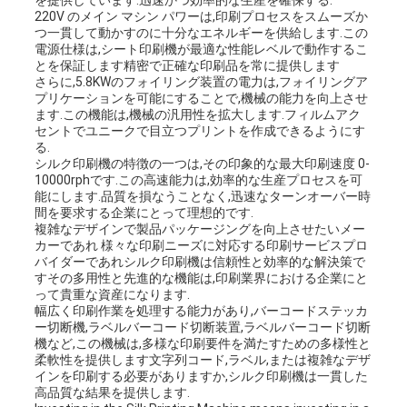
を提供しています.迅速かつ効率的な生産を確保する.
220V のメイン マシン パワーは,印刷プロセスをスムーズか
つ一貫して動かすのに十分なエネルギーを供給します.この
電源仕様は,シート印刷機が最適な性能レベルで動作するこ
品
とを保証します精密で正確な印刷品を常に提供します
さらに,5.8KWのフォイリング装置の電力は,フォイリングア
質
プリケーションを可能にすることで,機械の能力を向上させ
ます.この機能は,機械の汎用性を拡大します.フィルムアク
管
セントでユニークで目立つプリントを作成できるようにす
る.
シルク印刷機の特徴の一つは,その印象的な最大印刷速度 0-
理
10000rphです.この高速能力は,効率的な生産プロセスを可
能にします.品質を損なうことなく,迅速なターンオーバー時
間を要求する企業にとって理想的です.
複雑なデザインで製品パッケージングを向上させたいメー
連
カーであれ 様々な印刷ニーズに対応する印刷サービスプロ
バイダーであれシルク印刷機は信頼性と効率的な解決策で
絡
すその多用性と先進的な機能は,印刷業界における企業にと
って貴重な資産になります.
幅広く印刷作業を処理する能力があり,バーコードステッカ
く
ー切断機,ラベルバーコード切断装置,ラベルバーコード切断
機など,この機械は,多様な印刷要件を満たすための多様性と
だ
柔軟性を提供します文字列コード,ラベル,または複雑なデザ
インを印刷する必要がありますか,シルク印刷機は一貫した
さ
高品質な結果を提供します.