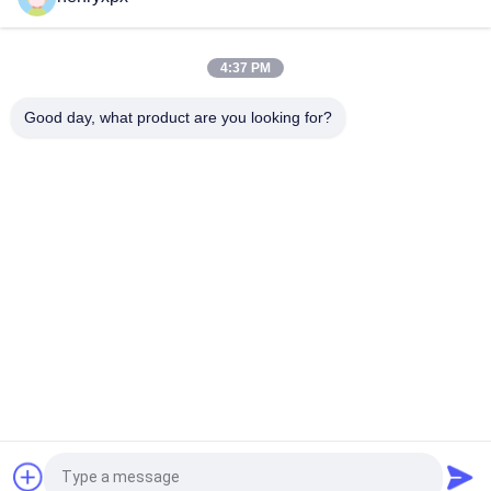
イリング装置のパワー
3KW メインエンジンのパワーバーコード ラベル 超紫外線装置
4:37 PM
電圧380Vのダイ切削機
Good day, what product are you looking for?
1600KGのシルク印刷機 PLC制御システムとUV装置 380V
人気カテゴリ
すべて
ロータリーダイカッ
平面型抜き機械
トマシン
レーザーのラベルの
デジタル・ダイ・カ
型抜き機械
ット・アンド・プリ
ンティング・マシン
デジタル装飾機
シルク印刷機
フレクソ・コンビネ
見積依頼