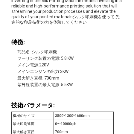
Investing in the Silk Printing Machine means investing in a
reliable and high-performance printing solution that will
い
streamline your production processes and elevate the
quality of your printed materialsシルク印刷機を使って 先
進的な印刷技術の力を体験してください
ニ
特徴:
ュ
商品名: シルク印刷機
ー
フーリング装置の電源: 5.8 KW
メイン電源:220V
ス
メインエンジンの出力:3KW
最大解き直径: 700mm
紫外線装置の最大電源: 5.5KW
事
件
技術パラメータ:
機械のサイズ
3500*1300*1600mm
地
最大印刷速度
0〜10000rph
最大解き直径
700mm