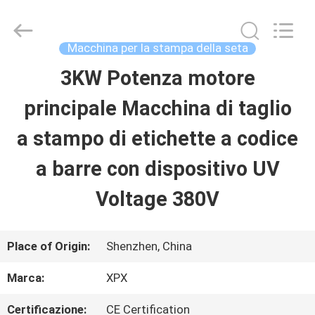
2026
Shenzhen
XPX
Machinery
Macchina per la stampa della seta
Equipment
Co.,
3KW Potenza motore
CASA
Ltd..
All
Rights
principale Macchina di taglio
Reserved.
PRODOTTI
a stampo di etichette a codice
a barre con dispositivo UV
VIDEO
Voltage 380V
SHOW
Place of Origin:
Shenzhen, China
VR
Marca:
XPX
SU
Certificazione:
CE Certification