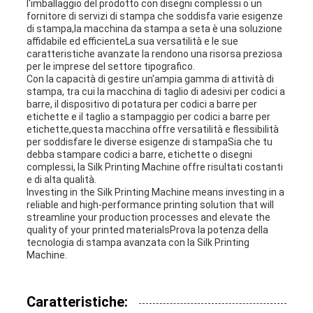
l'imballaggio del prodotto con disegni complessi o un
fornitore di servizi di stampa che soddisfa varie esigenze
di stampa,la macchina da stampa a seta è una soluzione
affidabile ed efficienteLa sua versatilità e le sue
caratteristiche avanzate la rendono una risorsa preziosa
per le imprese del settore tipografico.
Con la capacità di gestire un'ampia gamma di attività di
stampa, tra cui la macchina di taglio di adesivi per codici a
barre, il dispositivo di potatura per codici a barre per
etichette e il taglio a stampaggio per codici a barre per
etichette,questa macchina offre versatilità e flessibilità
per soddisfare le diverse esigenze di stampaSia che tu
debba stampare codici a barre, etichette o disegni
complessi, la Silk Printing Machine offre risultati costanti
e di alta qualità.
Investing in the Silk Printing Machine means investing in a
reliable and high-performance printing solution that will
streamline your production processes and elevate the
quality of your printed materialsProva la potenza della
tecnologia di stampa avanzata con la Silk Printing
Machine.
Caratteristiche: