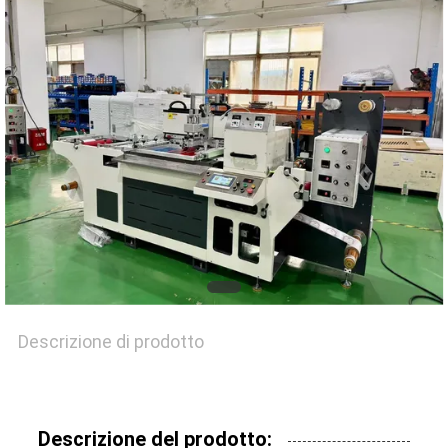
CONTATTACI
NOTIZIE
CASI
MAPPA
DEL
SITO
Descrizione di prodotto
INFORMATIVA
Descrizione del prodotto:
SULLA