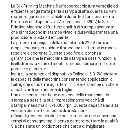
La Silk Printing Machine è un'apparecchiatura versatile ed
PRIVACY
efficiente progettata per la stampa di alta qualità su vari
materiali.garantire la stabilità durante il funzionamento.
Dotata di un dispositivo UV a tensione di 380 V, la Silk
Printing Machine offre funzionalità di stampa avanzate
che si traducono in stampe vivaci e durevoli.garantire una
produzione rapida ed efficiente.
La potenza principale della macchina di 220 V fornisce
ampia energia per guidare il processo di stampa in modo
regolare e coerente.Questa specifica di potenza
garantisce che la macchina da stampa a seta funzioni a
livelli di prestazione ottimali, fornendo sempre impronte
precise e accurate.
Inoltre, la potenza del dispositivo Foiling di 5,8 KW migliora
le capacità della macchina consentendo applicazioni di
foiling.che consente agli utenti di creare stampe uniche e
accattivanti con accenti di foglio.
Una delle caratteristiche di spicco della macchina da
stampa a seta è la sua impressionante velocità di
stampa massima di 0-10000 rph. Questa capacità ad alta
velocità permette processi di produzione
efficienti,rendendolo ideale per le imprese che richiedono
tempi di consegna rapidi senza compromettere la qualità.
Sia che siate un produttore che cerca di migliorare