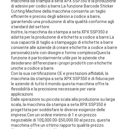
macchina da stampa a seta XPX SSP350 è la produzione
di adesivi per codici a barre.La funzione Barcode Sticker
Cutting Machine della macchina consente un taglio
efficiente e preciso degli adesivi a codice a barre,
garantendo una produzione di alta qualità conforme agli
standard del settore.
Inoltre, la macchina da stampa a seta XPX SSP350 è
adatta per la produzione di etichette a codice a barre.La
sua capacità di taglio a stampaggio di etichette a barre
consente alle aziende di creare etichette a codice a barre
personalizzate con disegni e forme complessiQuesta
funzione è particolarmente utile per le aziende che
desiderano differenziare i propri prodotti con etichette
uniche a codice a barre.
Con la sua certificazione CE e prestazioni affidabili, la
macchina da stampa a seta XPX SSP350 è di fiducia per
le aziende di tutto il mondo.questa macchina offre la
flessibilità e la precisione necessarie per varie
applicazioni.
Dalle operazioni su piccola scala alla produzione su larga
scala, la macchina da stampa a seta XPX SSP350 è
progettata per soddisfare le diverse esigenze delle
imprese.Con un ordine minimo di 1 e un prezzo
negoziabile di 10$,000.00-$50,000.00 al pezzo, questa
macchina offre un ottimo rapporto qualità-prezzo.