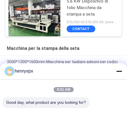
5.8 KW Dispositivo di
folio Macchina da
stampa a seta
$30,000.00-$50,000.00/ piece negotiable MOQ:1
CONTACT
Macchina per la stampa della seta
3500*1300*1600mm Macchina per tagliare adesivi per codici
a barre con potenza di 5,8 KW
henryxpx
3KW Potenza motore principale Macchina di taglio a stampo di
etichette a codice a barre con dispositivo UV Voltage 380V
8:51 AM
Macchina da stampa a seta da 1600 kg con sistema di
Good day, what product are you looking for?
controllo PLC e dispositivo UV 380V
Categorie popolari
Tutti