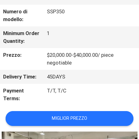
DI
Numero di
SSP350
modello:
NOI
Minimum Order
1
Quantity:
VISITA
Prezzo:
$20,000.00-$40,000.00/ piece
ALLA
negotiable
FABBRICA
Delivery Time:
45DAYS
Payment
T/T, T/C
CONTROLLO
Terms:
DELLA
MIGLIOR PREZZO
QUALITÀ