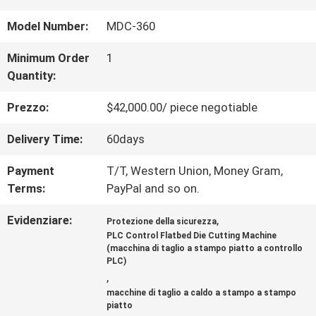
DI
Model Number:
MDC-360
NOI
Minimum Order
1
Quantity:
VISITA
Prezzo:
$42,000.00/ piece negotiable
ALLA
Delivery Time:
60days
FABBRICA
Payment
T/T, Western Union, Money Gram,
Terms:
PayPal and so on.
CONTROLLO
Evidenziare:
,
Protezione della sicurezza
PLC Control Flatbed Die Cutting Machine
DELLA
(macchina di taglio a stampo piatto a controllo
PLC)
,
QUALITÀ
macchine di taglio a caldo a stampo a stampo
piatto