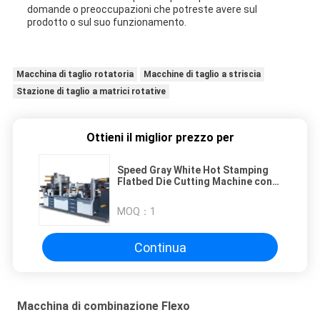
domande o preoccupazioni che potreste avere sul
prodotto o sul suo funzionamento.
Macchina di taglio rotatoria
Macchine di taglio a striscia
Stazione di taglio a matrici rotative
Ottieni il miglior prezzo per
Speed Gray White Hot Stamping
Flatbed Die Cutting Machine con
sistema di controllo PLC e
sistema di protezione della
MOQ：
1
sicurezza
Continua
Macchina di combinazione Flexo