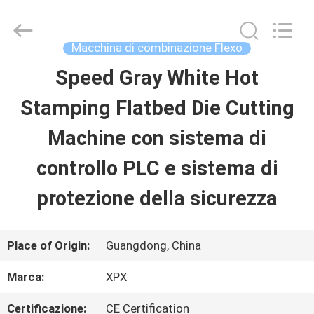
2026
Shenzhen
XPX
Machinery
Macchina di combinazione Flexo
Equipment
Co.,
Speed Gray White Hot
CASA
Ltd..
All
Rights
Stamping Flatbed Die Cutting
Reserved.
PRODOTTI
Machine con sistema di
controllo PLC e sistema di
VIDEO
protezione della sicurezza
SHOW
Place of Origin:
Guangdong, China
VR
Marca:
XPX
SU
Certificazione:
CE Certification