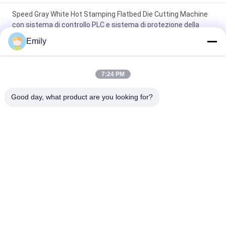
Speed Gray White Hot Stamping Flatbed Die Cutting Machine
con sistema di controllo PLC e sistema di protezione della
sicurezza
Emily
Macchina di taglio elettrica a rotazione di alta forza di taglio
potenza 7,5 kW
7:24 PM
Macchina di taglio rotativo di rimbocco Potente strumento di
Good day, what product are you looking for?
taglio rotativo
Categorie popolari
Tutti
Macchina Tagliante 
Fustellatrice 
A Base Piatta
Rotativa
Macchina Tagliante 
Macchine Di Taglio 
Dell'etichetta Del 
E Stampa A Stampo 
Laser
Digitale