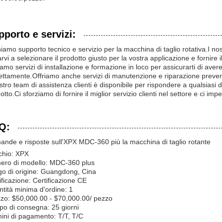
pporto e servizi:
iamo supporto tecnico e servizio per la macchina di taglio rotativa.I nos
arvi a selezionare il prodotto giusto per la vostra applicazione e fornire il
iamo servizi di installazione e formazione in loco per assicurarti di avere
ettamente.Offriamo anche servizi di manutenzione e riparazione preventi
ostro team di assistenza clienti è disponibile per rispondere a qualsia
otto.Ci sforziamo di fornire il miglior servizio clienti nel settore e ci i
Q:
nde e risposte sull'XPX MDC-360 più la macchina di taglio rotante
chio: XPX
ero di modello: MDC-360 plus
o di origine: Guangdong, Cina
ificazione: Certificazione CE
tità minima d'ordine: 1
zo: $50,000.00 - $70,000.00/ pezzo
o di consegna: 25 giorni
ini di pagamento: T/T, T/C