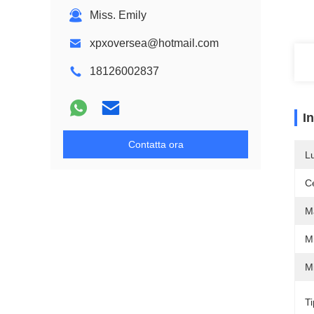
Miss. Emily
xpxoversea@hotmail.com
18126002837
I
Contatta ora
L
Ce
M
Mi
M
Ti