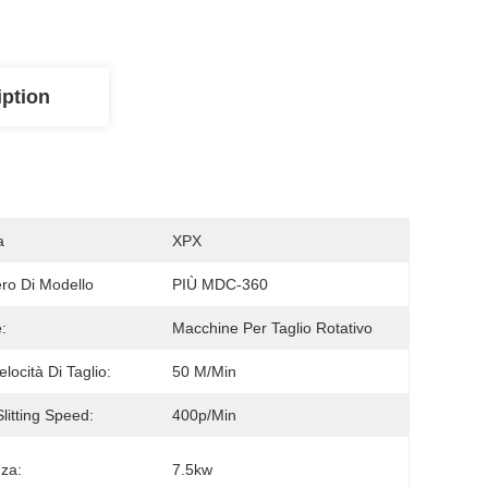
iption
a
XPX
o Di Modello
PIÙ MDC-360
:
Macchine Per Taglio Rotativo
locità Di Taglio:
50 M/min
litting Speed:
400p/min
za:
7.5kw