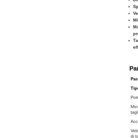
Sp
Ve
Mi
Ma
pr
Ta
ef
Pa
Par
Tip
Pot
Min 
tagl
Acc
Vel
di t