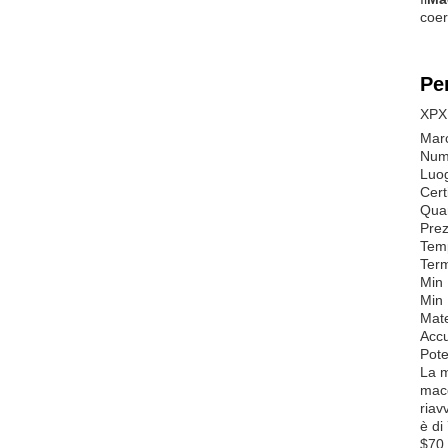
coer
Pe
XPX 
Mar
Num
Luog
Cert
Quan
Prez
Temp
Term
Min 
Min 
Mate
Accu
Pote
La m
macc
riav
è di
$70,