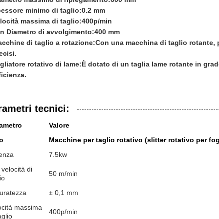
essore minimo di taglio:
0.2 mm
locità massima di taglio:
400p/min
n Diametro di avvolgimento:
400 mm
cchine di taglio a rotazione:
Con una macchina di taglio rotante, pu
ecisi.
gliatore rotativo di lame:
È dotato di un taglia lame rotante in gra
ficienza.
rametri tecnici:
ametro
Valore
o
Macchine per taglio rotativo (slitter rotativo per fog
enza
7.5kw
velocità di
50 m/min
io
uratezza
± 0,1 mm
ocità massima
400p/min
aglio