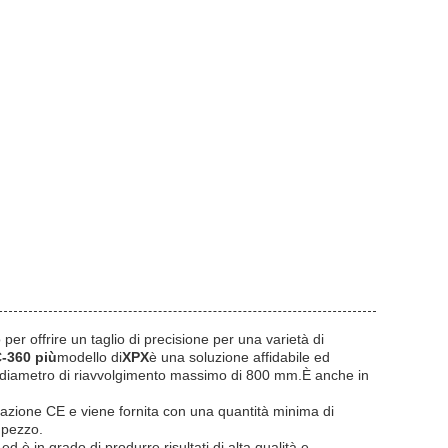
per offrire un taglio di precisione per una varietà di
-360 più
modello di
XPX
è una soluzione affidabile ed
n diametro di riavvolgimento massimo di 800 mm.È anche in
cazione CE e viene fornita con una quantità minima di
 pezzo.
ed è in grado di produrre risultati di alta qualità e