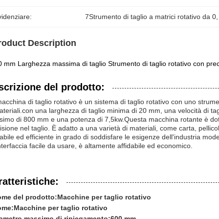
idenziare:
7Strumento di taglio a matrici rotativo da 0
,
roduct Description
 mm Larghezza massima di taglio Strumento di taglio rotativo con pre
scrizione del prodotto:
acchina di taglio rotativo è un sistema di taglio rotativo con uno strum
ateriali.con una larghezza di taglio minima di 20 mm, una velocità di t
imo di 800 mm e una potenza di 7,5kw.Questa macchina rotante è dota
isione nel taglio. È adatto a una varietà di materiali, come carta, pellicola
dabile ed efficiente in grado di soddisfare le esigenze dell'industria m
nterfaccia facile da usare, è altamente affidabile ed economico.
atteristiche:
me del prodotto:
Macchine per taglio rotativo
ome:
Macchine per taglio rotativo
ametro massimo di ripiegamento:
600 mm