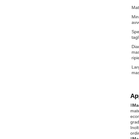
Mat
Min
avv
Spe
tagl
Dia
mas
rip
Lar
mas
Ap
Il
Mac
mate
econ
grad
Inolt
ordi
Il
Mac