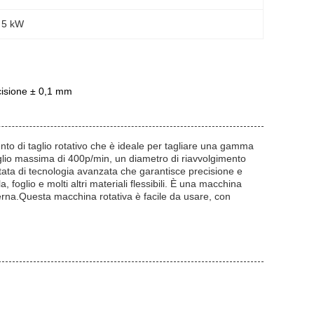
 
5 kW
cisione ± 0,1 mm
ento di taglio rotativo che è ideale per tagliare una gamma
aglio massima di 400p/min, un diametro di riavvolgimento
ta di tecnologia avanzata che garantisce precisione e
, foglio e molti altri materiali flessibili. È una macchina
oderna.Questa macchina rotativa è facile da usare, con