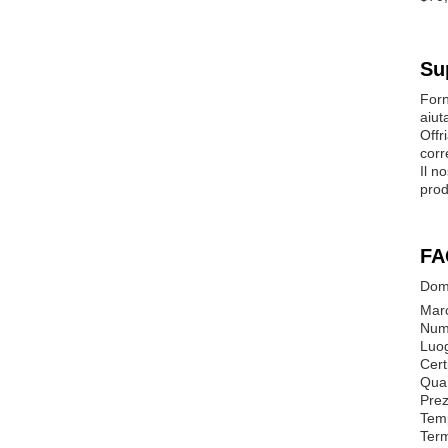
Su
Forn
aiut
Offr
corr
Il n
prod
FA
Doma
Mar
Num
Luog
Cert
Quan
Prez
Temp
Term