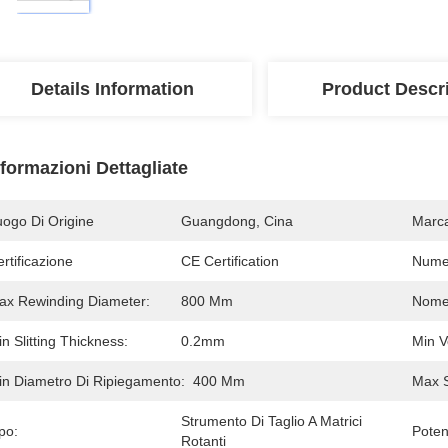
Details Information
Product Descr
nformazioni Dettagliate
uogo Di Origine
Guangdong, Cina
Marc
rtificazione
CE Certification
Numer
ax Rewinding Diameter:
800 Mm
Nome
n Slitting Thickness:
0.2mm
Min Ve
in Diametro Di Ripiegamento:
400 Mm
Max S
Strumento Di Taglio A Matrici 
po:
Poten
Rotanti