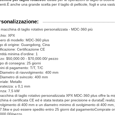
enti.È anche una grande scelta per il taglio di pellicole, fogli e una vast
rsonalizzazione:
macchina di taglio rotativo personalizzata - MDC-360 più
chio: XPX
ero di modello: MDC-360 plus
o di origine: Guangdong, Cina
ificazione: Certificazione CE
tità minima d'ordine: 1
zo: $50,000.00 - $70,000.00/ pezzo
o di consegna: 25 giorni
ini di pagamento: T/T, T/C
Diametro di riavvolgimento: 400 mm
Diametro di svincolo: 400 mm
riale: Metallo
ratezza: ± 0,1 mm
nza: 7,5 kW
acchina di taglio rotativo personalizzata XPX MDC-360 plus offre la mig
hina è certificata CE ed è stata testata per precisione e durataÈ reali
volgimento di 400 mm e un diametro minimo di svolgimento di 400 mm, 
 7.5kw e può essere spedito entro 25 giorni dal pagamentoComprate ora e
000.00/pezzo.