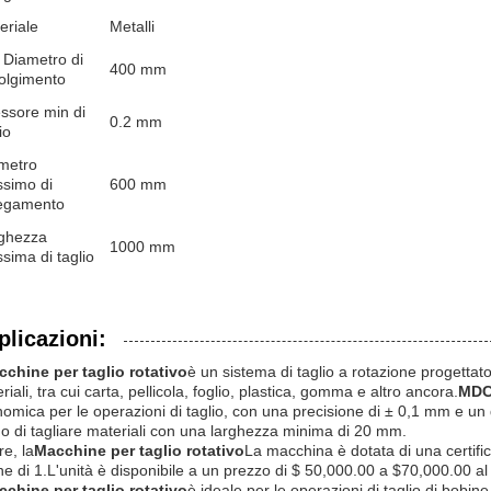
eriale
Metalli
 Diametro di
400 mm
olgimento
ssore min di
0.2 mm
io
metro
simo di
600 mm
iegamento
ghezza
1000 mm
sima di taglio
plicazioni:
chine per taglio rotativo
è un sistema di taglio a rotazione progettato 
riali, tra cui carta, pellicola, foglio, plastica, gomma e altro ancora.
MDC
omica per le operazioni di taglio, con una precisione di ± 0,1 mm e u
o di tagliare materiali con una larghezza minima di 20 mm.
re, la
Macchine per taglio rotativo
La macchina è dotata di una certifi
ne di 1.L'unità è disponibile a un prezzo di $ 50,000.00 a $70,000.00 al
chine per taglio rotativo
è ideale per le operazioni di taglio di bobine 