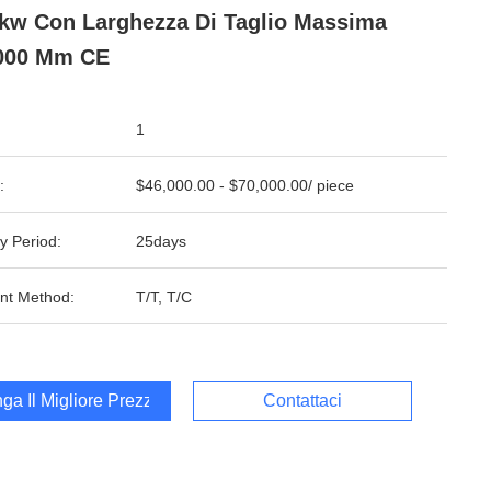
kw Con Larghezza Di Taglio Massima
1000 Mm CE
1
:
$46,000.00 - $70,000.00/ piece
y Period:
25days
nt Method:
T/T, T/C
ga Il Migliore Prezzo
Contattaci