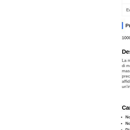
Ev
P
1000
De
La m
di m
mass
prec
affi
un'i
Car
No
N
Di