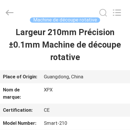
2026
Shenzhen
XPX
Machinery
Machine de découpe rotative
Equipment
Co.,
Largeur 210mm Précision
À
Ltd..
All
Rights
±0.1mm Machine de découpe
LA
Reserved.
rotative
MAISON
PRODUITS
Place of Origin:
Guangdong, China
Nom de
XPX
marque:
VIDÉOS
Certification:
CE
LE
Model Number:
Smart-210