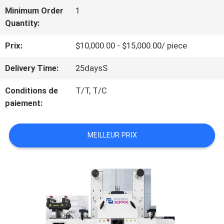
SPECTACLE
Minimum Order
1
VR
Quantity:
Prix:
$10,000.00 - $15,000.00/ piece
À
Delivery Time:
25daysS
PROPOS
Conditions de
T/T, T/C
DE
paiement:
NOUS
MEILLEUR PRIX
VISITE
DE
L'USINE