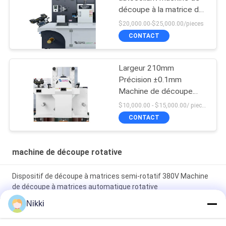
découpe à la matrice de
coupe semi ou
$20,000.00-$25,000.00/pieces
entièrement rotative
CONTACT
Largeur 210mm
Précision ±0.1mm
Machine de découpe
rotative
$10,000.00 - $15,000.00/ piece MOQ:1
CONTACT
machine de découpe rotative
Dispositif de découpe à matrices semi-rotatif 380V Machine
de découpe à matrices automatique rotative
Nikki
Puissante machine de découpe et de découpe rotative 3
phases 380V/18A alimentation