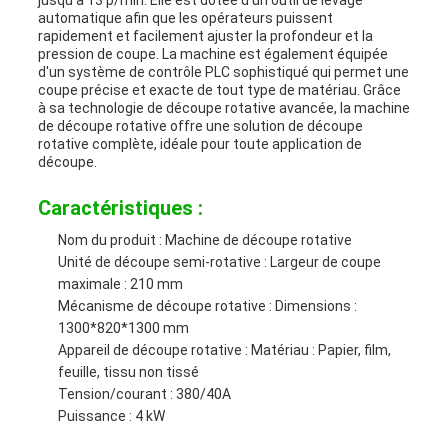
jusqu'à 13 p/min. Elle est dotée d'un outil de levage
AFFAIRES
automatique afin que les opérateurs puissent
rapidement et facilement ajuster la profondeur et la
pression de coupe. La machine est également équipée
d'un système de contrôle PLC sophistiqué qui permet une
PLAN
coupe précise et exacte de tout type de matériau. Grâce
à sa technologie de découpe rotative avancée, la machine
de découpe rotative offre une solution de découpe
DU
rotative complète, idéale pour toute application de
découpe.
SITE
Caractéristiques :
Nom du produit : Machine de découpe rotative
POLITIQUE
Unité de découpe semi-rotative : Largeur de coupe
maximale : 210 mm
DE
Mécanisme de découpe rotative : Dimensions :
1300*820*1300 mm
CONFIDENTIALITÉ
Appareil de découpe rotative : Matériau : Papier, film,
feuille, tissu non tissé
Tension/courant : 380/40A
Puissance : 4 kW