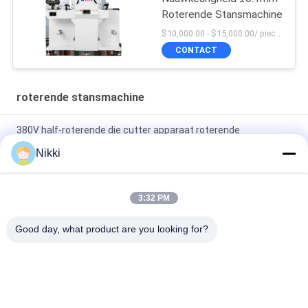
Roterende Stansmachine
$10,000.00 - $15,000.00/ piece MOQ:1
CONTACT
roterende stansmachine
380V half-roterende die cutter apparaat roterende
automatische die snijmachine
Nikki
Krachtige roterende snijmachine 3 fase 380V/18A
stroomtoevoer
3:32 PM
Volledige/half-roterende strooibreedmachine Maximale
Good day, what product are you looking for?
voedingsbreedte 210 mm voor kleine producten
populaire categorieën
Alle