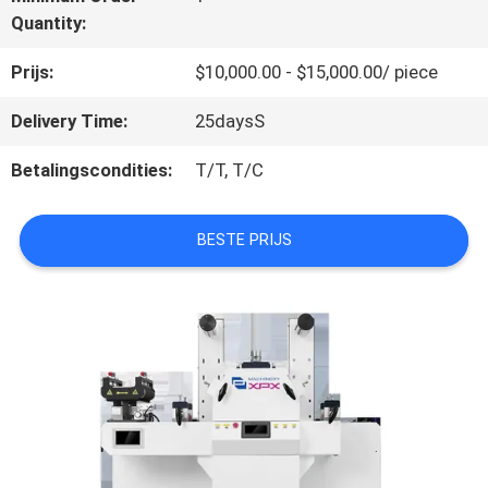
Quantity:
ONS
Prijs:
$10,000.00 - $15,000.00/ piece
FABRIEKSTOCHT
Delivery Time:
25daysS
Betalingscondities:
T/T, T/C
KWALITEITSCONTROLE
BESTE PRIJS
NEEM
CONTACT
MET
ONS
OP