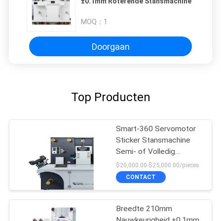
±0.1mm Roterende Stansmachine
MOQ：
1
Doorgaan
Top Producten
Smart-360 Servomotor
Sticker Stansmachine
Semi- of Volledig
Rotatief Snijden
$20,000.00-$25,000.00/pieces
CONTACT
Breedte 210mm
Nauwkeurigheid ±0.1mm