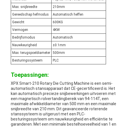
Max. snijbreedte
210mm
Gereedschap hefmodus
Automatisch heffen
Gewicht
600KG
Vermogen
4KW
Bedrijfsmodus
Automatisch
Nauwkeurigheid
±0.1mm
Max. terugspoeldiameter
500mm
Besturingssysteem
PLC
Toepassingen:
XPX Smart-210 Rotary Die Cutting Machine is een semi-
automatisch stansapparaat dat CE-gecertificeerd is. Het
kan automatisch precieze snijbewerkingen uitvoeren met
een magnetisch rolvertandingbereik van 94-114T, een
maximale afwikkeldiameter van 500 mm en een maximale
snijbreedte van 210 mm. Dit geavanceerde roterende
stanssysteem is uitgerust met een PLC-
besturingssysteem om nauwkeurigheid en efficiëntie te
garanderen. Met een minimale bestelhoeveelheid van 1 en