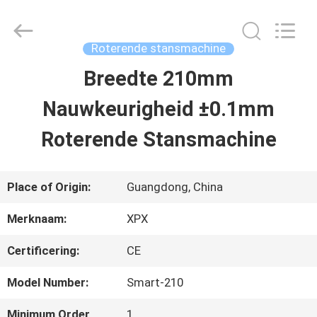
XPX
Machinery
Equipment
Co.,
Roterende stansmachine
Ltd..
All
Breedte 210mm
HUIS
Rights
Reserved.
Nauwkeurigheid ±0.1mm
PRODUCTEN
Roterende Stansmachine
VIDEO'S
Place of Origin:
Guangdong, China
Merknaam:
XPX
VR-
Certificering:
CE
SHOW
Model Number:
Smart-210
OVER
Minimum Order
1