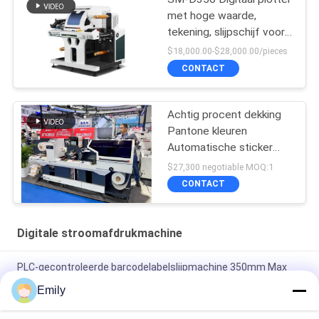
met hoge waarde,
tekening, slijpschijf voor
het snijden van etiketten
$18,000.00-$28,000.00/pieces
CONTACT
Achtig procent dekking
Pantone kleuren
Automatische sticker
label die cutter
$27,300 negotiable MOQ:1
CONTACT
Digitale stroomafdrukmachine
PLC-gecontroleerde barcodelabelslijpmachine 350mm Max
1000mm Diameter 15m/min Snelheid 8kw Vermogen
Emily
400m/min Max Speed Die Cutting Sticker Label Maker voor