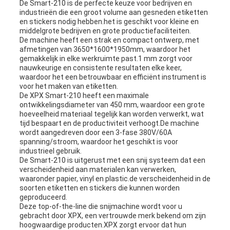
De Smart-210 is de perfecte keuze voor bedrijven en
industrieën die een groot volume aan gesneden etiketten
en stickers nodig hebben.het is geschikt voor kleine en
middelgrote bedrijven en grote productiefaciliteiten.
De machine heeft een strak en compact ontwerp, met
afmetingen van 3650*1600*1950mm, waardoor het
gemakkelijk in elke werkruimte past.1 mm zorgt voor
nauwkeurige en consistente resultaten elke keer,
waardoor het een betrouwbaar en efficiënt instrument is
voor het maken van etiketten.
De XPX Smart-210 heeft een maximale
ontwikkelingsdiameter van 450 mm, waardoor een grote
hoeveelheid materiaal tegelijk kan worden verwerkt, wat
tijd bespaart en de productiviteit verhoogt.De machine
wordt aangedreven door een 3-fase 380V/60A
spanning/stroom, waardoor het geschikt is voor
industrieel gebruik.
De Smart-210 is uitgerust met een snij systeem dat een
verscheidenheid aan materialen kan verwerken,
waaronder papier, vinyl en plastic.de verscheidenheid in de
soorten etiketten en stickers die kunnen worden
geproduceerd.
Deze top-of-the-line die snijmachine wordt voor u
gebracht door XPX, een vertrouwde merk bekend om zijn
hoogwaardige producten.XPX zorgt ervoor dat hun