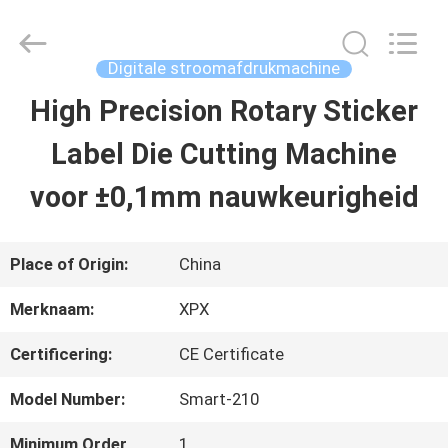
XPX
Machinery
Equipment
Co.,
Digitale stroomafdrukmachine
Ltd..
All
High Precision Rotary Sticker
HUIS
Rights
Reserved.
Label Die Cutting Machine
PRODUCTEN
voor ±0,1mm nauwkeurigheid
VIDEO'S
Place of Origin:
China
Merknaam:
XPX
VR-
Certificering:
CE Certificate
SHOW
Model Number:
Smart-210
OVER
Minimum Order
1