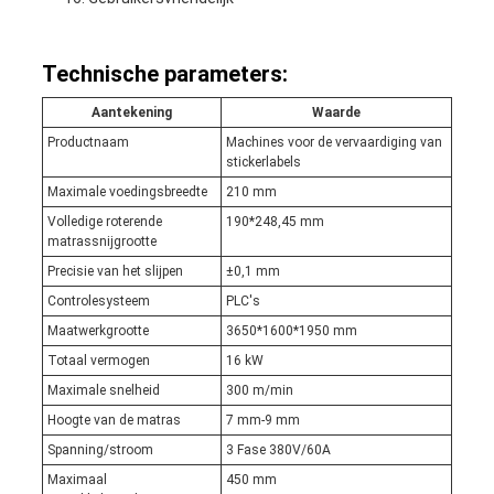
Technische parameters:
Aantekening
Waarde
Productnaam
Machines voor de vervaardiging van
stickerlabels
Maximale voedingsbreedte
210 mm
Volledige roterende
190*248,45 mm
matrassnijgrootte
Precisie van het slijpen
±0,1 mm
Controlesysteem
PLC's
Maatwerkgrootte
3650*1600*1950 mm
Totaal vermogen
16 kW
Maximale snelheid
300 m/min
Hoogte van de matras
7 mm-9 mm
Spanning/stroom
3 Fase 380V/60A
Maximaal
450 mm