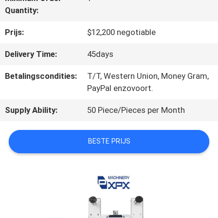
Quantity:
ONS
Prijs:
$12,200 negotiable
FABRIEKSTOCHT
Delivery Time:
45days
Betalingscondities:
T/T, Western Union, Money Gram,
KWALITEITSCONTROLE
PayPal enzovoort.
Supply Ability:
50 Piece/Pieces per Month
NEEM
BESTE PRIJS
CONTACT
MET
ONS
OP