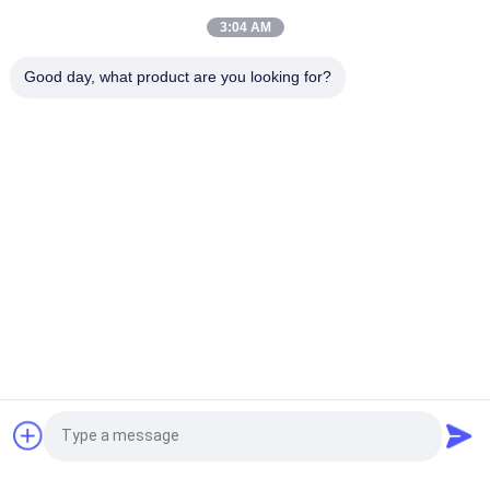
hoge precisie en efficiëntie
3:04 AM
Maximale omwikkelingsdiameter 1000 mm Barcode Label Die
Good day, what product are you looking for?
Cutting Machine met PLC-besturing
populaire categorieën
Alle
Oplegger 
Roterende 
Matrijzensnijmachine
Stansmachine
De 
Digitale 
Matrijzensnijmachine 
Stroomafdrukmachine
Van Het Laseretiket
Digitale 
Zilkdrukmachine
Versieringsmachine
Flexo-Combinatie 
Vraag een offerte aan
Machine