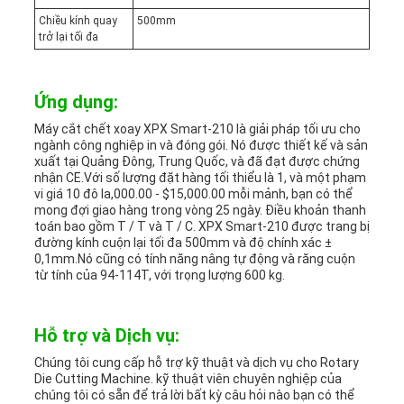
Chiều kính quay
500mm
trở lại tối đa
Ứng dụng:
Máy cắt chết xoay XPX Smart-210 là giải pháp tối ưu cho
ngành công nghiệp in và đóng gói. Nó được thiết kế và sản
xuất tại Quảng Đông, Trung Quốc, và đã đạt được chứng
nhận CE.Với số lượng đặt hàng tối thiểu là 1, và một phạm
vi giá 10 đô la,000.00 - $15,000.00 mỗi mảnh, bạn có thể
mong đợi giao hàng trong vòng 25 ngày. Điều khoản thanh
toán bao gồm T / T và T / C. XPX Smart-210 được trang bị
đường kính cuộn lại tối đa 500mm và độ chính xác ±
0,1mm.Nó cũng có tính năng nâng tự động và răng cuộn
từ tính của 94-114T, với trọng lượng 600 kg.
Hỗ trợ và Dịch vụ:
Chúng tôi cung cấp hỗ trợ kỹ thuật và dịch vụ cho Rotary
Die Cutting Machine. kỹ thuật viên chuyên nghiệp của
chúng tôi có sẵn để trả lời bất kỳ câu hỏi nào bạn có thể