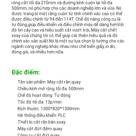
rộng cắt tối đa 210mm và đường kính cuộn lại tối đa
500mm, nó phù hợp cho các doanh nghiệp lớn và vừa. Nó
TIN
được trang bị một răng cuộn từ tính chính xác cao có thể
được điều chỉnh từ 94 đến 114T. Chế độ nâng công cụ là
TỨC
tự động,giúp điều khiển và điều chỉnh máy dễ dàng hơnVới
độ tin cậy cao và hiệu suất cắt vượt trội, Máy cắt chết
xoay của chúng tôi có thể giúp cải thiện hiệu quả và độ
chính xác sản xuất.Nó là một sự lựa chọn lý tưởng cho các
CÁC
ngành công nghiệp khác nhau như chế biến giấy, in ấn,
đóng gói, và nhiều hơn nữa.
TRƯỜNG
HỢP
Đặc điểm:
Tên sản phẩm: Máy cắt rắn quay
Chiều kính mở rộng tối đa: 500mm
SƠ
Chế độ hoạt động: Tự động
Tốc độ tối đa: 13p/min
ĐỒ
Kích thước: 1300*820*1300mm
Hệ thống điều khiển: PLC
TRANG
Thiết bị cắt rắn bán xoay
Máy cắt đứt đệm quay
WEB
Công cụ cắt đứt quay