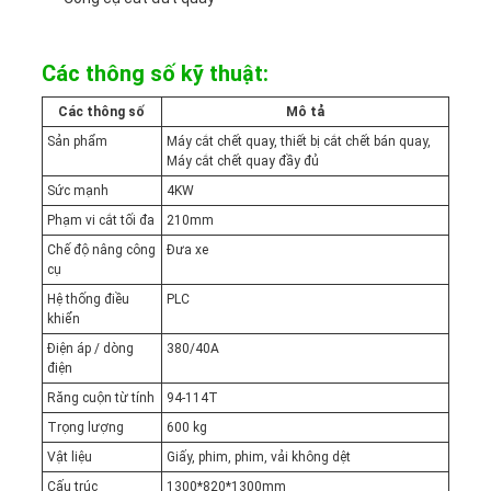
CHÍNH
Các thông số kỹ thuật:
SÁCH
Các thông số
Mô tả
Sản phẩm
Máy cắt chết quay, thiết bị cắt chết bán quay,
BẢO
Máy cắt chết quay đầy đủ
Sức mạnh
4KW
MẬT
Phạm vi cắt tối đa
210mm
Chế độ nâng công
Đưa xe
cụ
Hệ thống điều
PLC
khiển
Điện áp / dòng
380/40A
điện
Răng cuộn từ tính
94-114T
Trọng lượng
600 kg
Vật liệu
Giấy, phim, phim, vải không dệt
Cấu trúc
1300*820*1300mm