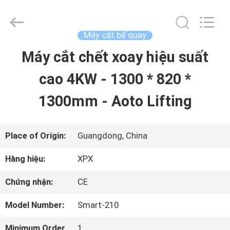
2026
Shenzhen
XPX
Machinery
Máy cắt bế quay
Equipment
Co.,
Máy cắt chết xoay hiệu suất
NHÀ
Ltd..
All
Rights
cao 4KW - 1300 * 820 *
Reserved.
SẢN
1300mm - Aoto Lifting
PHẨM
Place of Origin:
Guangdong, China
VIDEO
Hàng hiệu:
XPX
Chứng nhận:
CE
CHƯƠNG
Model Number:
Smart-210
TRÌNH
Minimum Order
1