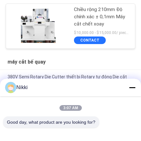
Chiều rộng 210mm Độ
chính xác ± 0,1mm Máy
cắt chết xoay
$10,000.00 - $15,000.00/ piece MOQ:1
CONTACT
máy cắt bế quay
380V Semi Rotary Die Cutter thiết bị Rotary tự động Die cắt
máy
Nikki
Máy cắt và cắt chết xoay mạnh mẽ 3 giai đoạn 380V/18A
nguồn cung cấp điện
3:07 AM
Máy cắt hoàn toàn / bán xoay Max Feeding Width 210mm cho
Good day, what product are you looking for?
các sản phẩm kích thước nhỏ