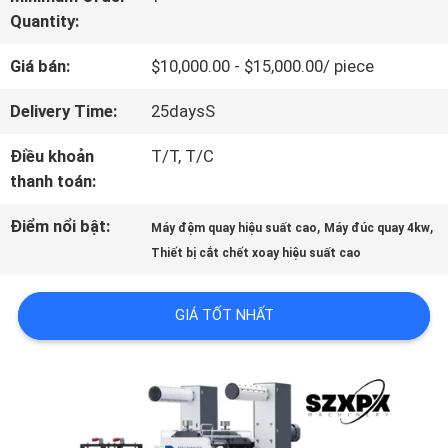
VR
Quantity:
Giá bán:
$10,000.00 - $15,000.00/ piece
VỀ
Delivery Time:
25daysS
CHÚNG
Điều khoản
T/T, T/C
TÔI
thanh toán:
Điểm nổi bật:
,
,
Máy đệm quay hiệu suất cao
Máy đúc quay 4kw
CHUYẾN
Thiết bị cắt chết xoay hiệu suất cao
THAM
GIÁ TỐT NHẤT
QUAN
NHÀ
MÁY