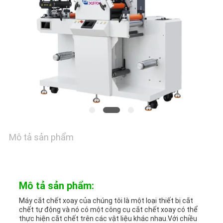
KIỂM
SOÁT
CHẤT
LƯỢNG
LIÊN
Mô tả sản phẩm
HỆ
VỚI
CHÚNG
Mô tả sản phẩm:
Máy cắt chết xoay của chúng tôi là một loại thiết bị cắt
TÔI
chết tự động và nó có một công cụ cắt chết xoay có thể
thực hiện cắt chết trên các vật liệu khác nhau.Với chiều