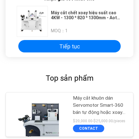
Máy cắt chết xoay hiệu suất cao
4KW - 1300 * 820 * 1300mm - Aoto
Lifting
MOQ：
1
Tiếp tục
Top sản phẩm
Máy cắt khuôn dán
Servomotor Smart-360
bán tự động hoặc xoay
tròn hoàn toàn
$20,000.00-$25,000.00/pieces
CONTACT