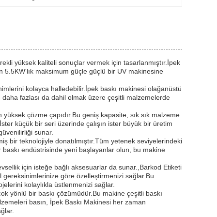
kli yüksek kaliteli sonuçlar vermek için tasarlanmıştır.İpek
layan 5.5KW'lık maksimum güçle güçlü bir UV makinesine
imlerini kolayca halledebilir.İpek baskı makinesi olağanüstü
ve daha fazlası da dahil olmak üzere çeşitli malzemelerde
i en yüksek çözme çapıdır.Bu geniş kapasite, sık sık malzeme
er küçük bir seri üzerinde çalışın ister büyük bir üretim
üvenilirliği sunar.
iş bir teknolojiyle donatılmıştır.Tüm yetenek seviyelerindeki
ter baskı endüstrisinde yeni başlayanlar olun, bu makine
levsellik için isteğe bağlı aksesuarlar da sunar.,Barkod Etiketi
 gereksinimlerinize göre özelleştirmenizi sağlar.Bu
elerini kolaylıkla üstlenmenizi sağlar.
çok yönlü bir baskı çözümüdür.Bu makine çeşitli baskı
alzemeleri basın, İpek Baskı Makinesi her zaman
ğlar.