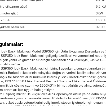
ling cihazının gücü
5.8 K
 motor gücü
3KW
 ağırlık
1600
yüksek baskı hızı
0-1000
gulamalar:
İpek Baskı Makinesi Model SSP350 için Ürün Uygulama Durumları ve S
SSP350 İpek Baskı Makinesi, gelişmiş özellikleri ve yetenekleri nedeniy
n çok yönlü ve güvenilir bir araçtır.Shenzhen'deki kökeniyle, Çin ve CE 
nıklılık sağlar.
SSP350 İpek Baskı Makinesi için birincil uygulama senaryolarından bir
imidir.Barkod etiketlerinin kolaylıkla doğru ve verimli kesilmesine izin ver
aşık foil tasarımlarını mümkün kılarak yüksek kaliteli etiket baskı gerekti
ca, XPX SSP350 Etiket Barkod Kesme Cihazı ve Etiket Barkod Öldürme K
m'lik bir çözme çapını ve 1600KG'lık bir net ağırlığı ele alma yeteneği,
im ortamları için uygun hale getiriyor.
z 1 sipariş miktarı ile küçük ölçekli bir operasyon olsun ya da daha bü
tlandırma açısından esneklik sunar.10 dolarlık bir aralığı var.,000.00-
ları, etiket baskı yeteneklerini geliştirmek isteyen işletmeler için uygun ha