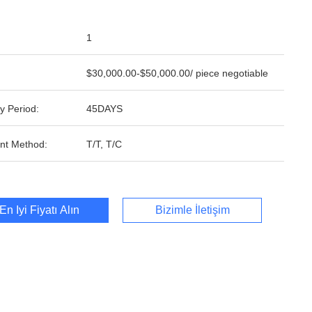
1
$30,000.00-$50,000.00/ piece negotiable
y Period:
45DAYS
nt Method:
T/T, T/C
En İyi Fiyatı Alın
Bizimle İletişim