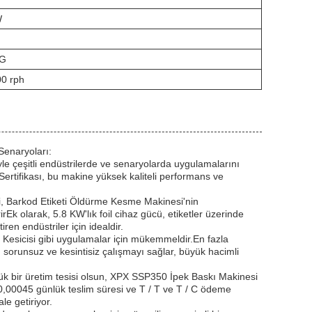
W
KG
0 rph
enaryoları:
le çeşitli endüstrilerde ve senaryolarda uygulamalarını
Sertifikası, bu makine yüksek kaliteli performans ve
i, Barkod Etiketi Öldürme Kesme Makinesi'nin
irEk olarak, 5.8 KW'lık foil cihaz gücü, etiketler üzerinde
ren endüstriler için idealdir.
esicisi gibi uygulamalar için mükemmeldir.En fazla
 sorunsuz ve kesintisiz çalışmayı sağlar, büyük hacimli
yük bir üretim tesisi olsun, XPX SSP350 İpek Baskı Makinesi
$50,00045 günlük teslim süresi ve T / T ve T / C ödeme
le getiriyor.