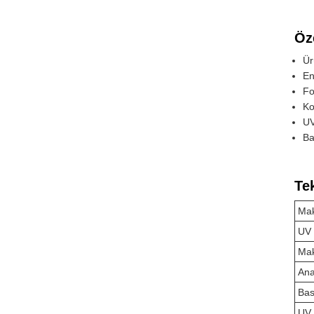
Öze
Ür
En
Fo
Ko
UV
Ba
Te
Mak
UV 
Mak
Ana
Bas
UV 