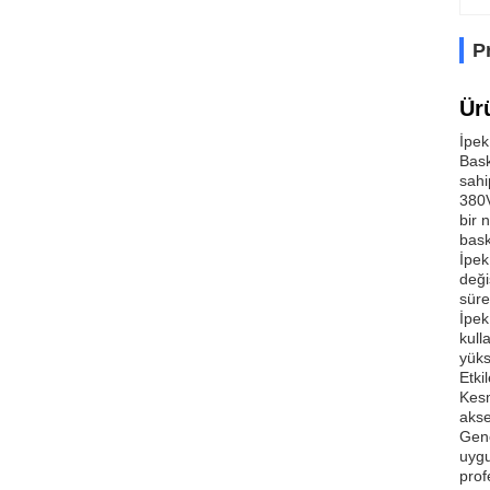
P
Ür
İpek
Bask
sahip
380V
bir 
bask
İpek
deği
süre
İpek
kull
yüks
Etki
Kesm
akse
Gene
uygu
prof