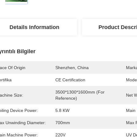
Details Information
Product Descr
rıntılı Bilgiler
ace Of Origin
Shenzhen, China
Marka
rtifika
CE Certification
Mode
3500*1300*1600mm (for 
achine Size:
Net W
Reference)
oiling Device Power:
5.8 KW
Main 
ax Unwinding Diameter:
700mm
Max 
ain Machine Power:
220V
UV De