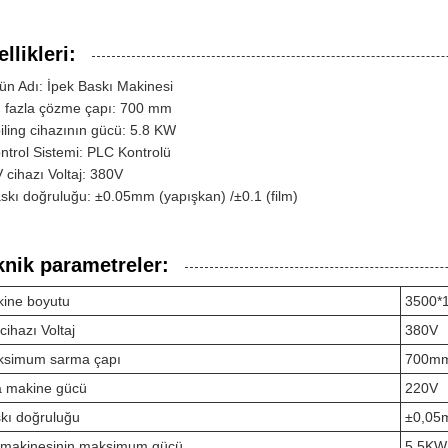
llikleri:
ün Adı: İpek Baskı Makinesi
 fazla çözme çapı: 700 mm
iling cihazının gücü: 5.8 KW
ntrol Sistemi: PLC Kontrolü
 cihazı Voltaj: 380V
skı doğruluğu: ±0.05mm (yapışkan) /±0.1 (film)
knik parametreler:
ine boyutu
3500*
cihazı Voltaj
380V
simum sarma çapı
700m
 makine gücü
220V
kı doğruluğu
±0,05m
makinesinin maksimum gücü
5.5KW