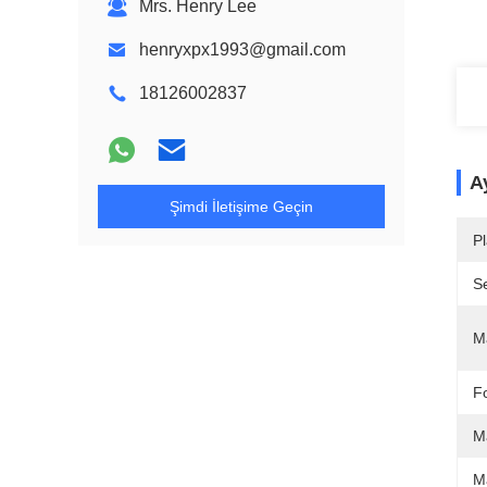
Mrs. Henry Lee
henryxpx1993@gmail.com
18126002837
Ay
Şimdi İletişime Geçin
Pl
Se
M
F
M
M