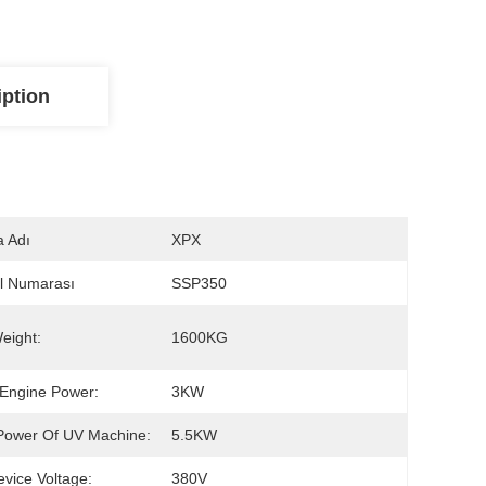
iption
 Adı
XPX
l Numarası
SSP350
eight:
1600KG
Engine Power:
3KW
Power Of UV Machine:
5.5KW
vice Voltage:
380V