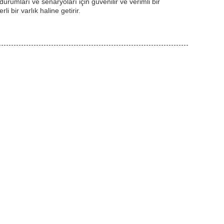
umları ve senaryoları için güvenilir ve verimli bir
i bir varlık haline getirir.