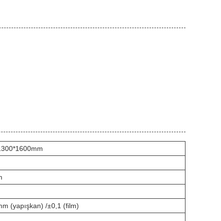
1300*1600mm
m
m (yapışkan) /±0,1 (film)