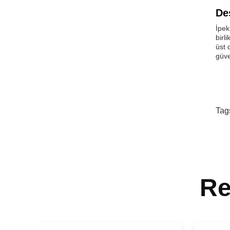
De
İpek
birl
üst 
güve
Tag
Re