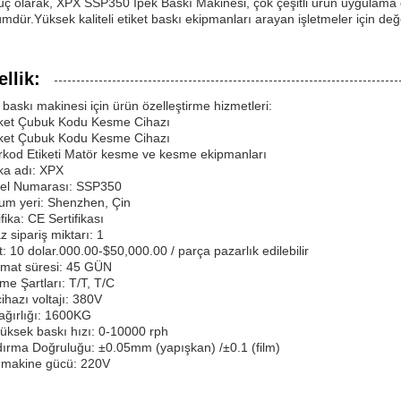
ç olarak, XPX SSP350 İpek Baskı Makinesi, çok çeşitli ürün uygulama dur
mdür.Yüksek kaliteli etiket baskı ekipmanları arayan işletmeler için değerl
llik:
 baskı makinesi için ürün özelleştirme hizmetleri:
iket Çubuk Kodu Kesme Cihazı
iket Çubuk Kodu Kesme Cihazı
rkod Etiketi Matör kesme ve kesme ekipmanları
ka adı: XPX
el Numarası: SSP350
m yeri: Shenzhen, Çin
ifika: CE Sertifikası
z sipariş miktarı: 1
t: 10 dolar.000.00-$50,000.00 / parça pazarlık edilebilir
imat süresi: 45 GÜN
e Şartları: T/T, T/C
ihazı voltajı: 380V
ağırlığı: 1600KG
üksek baskı hızı: 0-10000 rph
ırma Doğruluğu: ±0.05mm (yapışkan) /±0.1 (film)
 makine gücü: 220V