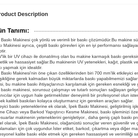
roduct Description
ün Tanımı:
 Baskı Makinesi çok yönlü ve verimli bir baskı çözümüdür.Bu makine süre
ı Makinesi ayrıca, çeşitli baskı görevleri için en iyi performansı sağ
tir.
'lik bir UV cihazı ile donatılmış olan bu makine karmaşık baskı gereksin
netlik ve hassasiyet sağlar.Bu makinenin UV yetenekleri, kağıt, plastik 
ı yapmak için idealdir.
 Baskı Makinesi'nin öne çıkan özelliklerinden biri 700 mm'lik etkileyic
şikliğine gerek kalmadan büyük miktarlarda baskı yapabilmemizi sağlarİst
si, bu makine baskı ihtiyaçlarınızı karşılamak için gereken esnekliği ve g
 baskı makinesi, sorunsuz çalışmayı ve tutarlı sonuçları sağlayan gelişm
anıcılar için uygun hale getirmekİster deneyimli bir profesyonel olun is
ek kaliteli baskıları kolayca oluşturmanız için gereken araçları sağlar.
leyici baskı yeteneklerine ek olarak, İpek Baskı Makinesi, geliştirilmiş iş
e Cihazı veya Barkod Yapıştırıcı Kesme Makinesi, baskı işleminizi özel
suarlar makinenin yeteneklerini genişletiyor., daha geniş çaplı baskı proj
l olarak, İpek Baskı Makinesi, olağanüstü sonuçlar veren güvenilir ve 
lamaları için çok uygundur.İster etiket, barkod, çıkartma veya diğer m
esyonel kalite baskı elde etmek için gereken hassasiyeti ve verimliliği sa