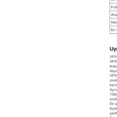
Foi
Ana
Net
En 
Uy
XPX 
XPX 
bula
daya
XPX 
üret
karm
Ayrı
700m
üret
En a
fiya
şart