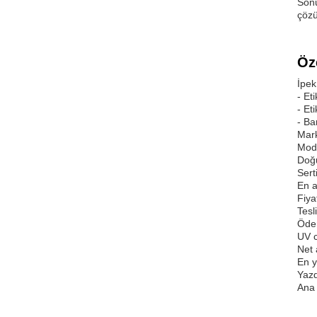
Sonu
çözü
Öze
İpek
- Et
- Et
- Ba
Mar
Mod
Doğu
Sert
En a
Fiya
Tesl
Ödem
UV c
Net 
En y
Yazd
Ana