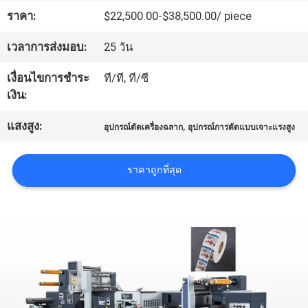
ราคา:
$22,500.00-$38,500.00/ piece
เกี่ยว
เวลาการส่งมอบ:
25 วัน
กับ
เงื่อนไขการชำระ
ที/ที, ที/ซี
เรา
เงิน:
แสงสูง:
,
อุปกรณ์ตัดเครื่องฉลาก
อุปกรณ์การตัดแบบเจาะแรงสูง
ทัวร์
โรงงาน
ราคาถูกที่สุด
การ
ควบคุม
คุณภาพ