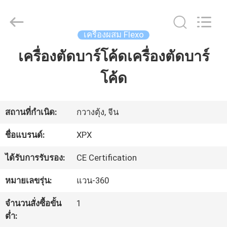
2026
Shenzhen
XPX
Machinery
เครื่องผสม Flexo
Equipment
Co.,
เครื่องตัดบาร์โค้ดเครื่องตัดบาร์
หน้า
Ltd..
All
Rights
โค้ด
แรก
Reserved.
สินค้า
สถานที่กำเนิด:
กวางตุ้ง, จีน
ชื่อแบรนด์:
XPX
วิดีโอ
ได้รับการรับรอง:
CE Certification
หมายเลขรุ่น:
แวน-360
รายการ
จำนวนสั่งซื้อขั้น
1
VR
ต่ำ: