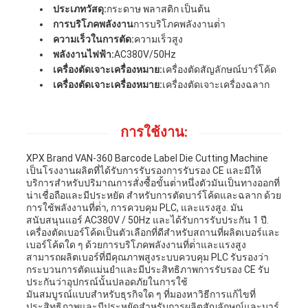
ประเภทวัสดุ:
กระดาษ พลาสติก เป็นต้น
การบริโภคพลังงาน
การบริโภคพลังงานต่ํา
ความเร็วในการตัด:
ความเร็วสูง
พลังงานไฟฟ้า:
AC380V/50Hz
เครื่องตัดเจาะเครื่องหมาย:
เครื่องตัดสัญลักษณ์บาร์โค้ด
เครื่องตัดเจาะเครื่องหมาย:
เครื่องตัดเจาะเครื่องฉลาก
การใช้งาน:
XPX Brand VAN-360 Barcode Label Die Cutting Machine
เป็นโรงงานผลิตที่ได้รับการรับรองการรับรอง CE และมีให้
บริการสําหรับปริมาณการสั่งซื้อขั้นต่ําหนึ่งตัวมันเป็นทางออกที่
น่าเชื่อถือและมีประหยัด สําหรับการตัดบาร์โค้ดและฉลาก ด้วย
การใช้พลังงานที่ต่ํา, การควบคุม PLC, และแรงสูง. มัน
สนับสนุนแอร์ AC380V / 50Hz และได้รับการรับประกัน 1 ปี.
เครื่องตัดเบอร์โค้ดเป็นตัวเลือกที่ดีสําหรับสถานที่ผลิตเบอร์และ
เบอร์โค้ดใด ๆ ด้วยการบริโภคพลังงานที่ต่ําและแรงสูง
สามารถผลิตเบอร์ที่มีคุณภาพสูงระบบควบคุม PLC รับรองว่า
กระบวนการตัดแม่นยําและมีประสิทธิภาพการรับรอง CE รับ
ประกันว่าอุปกรณ์นั้นปลอดภัยในการใช้
มันสมบูรณ์แบบสําหรับธุรกิจใด ๆ ที่มองหาวิธีการแก้ไขที่
ประสิทธิภาพและมีประหยัดสําหรับการผลิตสัญลักษณ์และบาร์