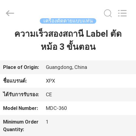
2026
Shenzhen
XPX
Machinery
เครื่องตัดตายแบบแท่น
Equipment
Co.,
ความเร็วสองสถานี Label ตัด
หน้า
Ltd..
All
Rights
หม้อ 3 ขั้นตอน
แรก
Reserved.
สินค้า
Place of Origin:
Guangdong, China
ชื่อแบรนด์:
XPX
วิดีโอ
ได้รับการรับรอง:
CE
Model Number:
MDC-360
รายการ
Minimum Order
1
VR
Quantity: