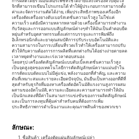
การผลิตโดยรวมอินเตอร์เฟซที่ใช้ได้ง่ายและเครื่องควบคุมโล
จิกที่สามารถเขียนโปรแกรมได้ ทําให้ผู้ประกอบการสามารถตั้ง
ค่าและจัดการงานตัดได้ง่าย, เพิ่มประสิทธิภาพของเครื่องอีก
เครื่องตัดเครื่องยางดับเบอร์สเตชั่นความเร็วสูง ไม่ใช่แค่
ความเร็ว แต่ยังมีความหลากหลายด้วย เครื่องนี้สามารถทํางาน
กับวัสดุและการออกแบบสัญลักษณ์ต่างๆทําให้มันเป็นคําตอบยืด
หยุ่นสําหรับอุตสาหกรรมตั้งแต่การบรรจุและการพิมพ์ถึง
อิเล็กทรอนิกส์และยาคุณสมบัติการปรับระบบอัตโนมัติและ
ความสามารถในการเปลี่ยนที่รวดเร็วทําให้เครื่องสามารถปรับ
ตัวให้กับความต้องการการผลิตที่แตกต่างกันได้อย่างง่ายดายลด
เวลาหยุดทํางานและเร่งเวลาตอบสนอง.
โดยสรุป เครื่องตัดสัญลักษณ์แบบดับเบิ้ลสเตชั่นความเร็วสูง
เป็นจุดสูงสุดของเทคโนโลยีการตัดสัญลักษณ์ความแม่นยําใน
การตัดแบบดัดแบบไม่มีคู่แข่ง, พลังงานออกที่สําคัญ, และความ
ดันที่เหมาะสมและรายละเอียดปัจจุบัน, มันยืนเป็นทางออกที่ดีที่
สุดสําหรับธุรกิจที่มองหาเครื่องตัดอัตโนมัติแรงงานสูงการผสม
ผสานของอัตโนมัติ, ความละเอียดและความสามารถทําให้มัน
เป็นนักแสดงที่มีค่าในสนามการแข่งขันของการผลิตสัญลักษณ์
และเป็นการลงทุนที่คุ้มค่าสําหรับคนที่ต้องการเพิ่ม
ประสิทธิภาพการดําเนินงานและคุณภาพสินค้าของพวกเขา
ลักษณะ:
ชื่อสินค้า: เครื่องตัดแผ่นสัญลักษณ์เปล่า