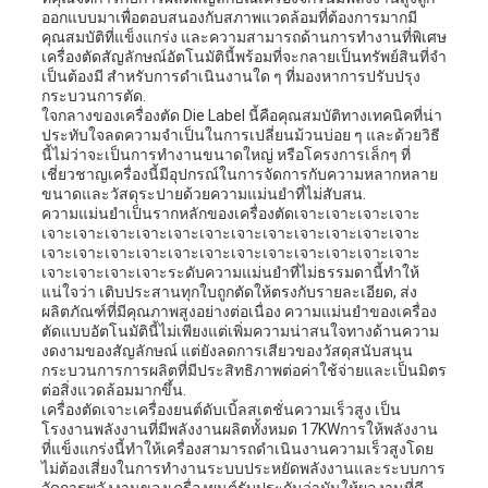
ออกแบบมาเพื่อตอบสนองกับสภาพแวดล้อมที่ต้องการมากมี
เป็น
คุณสมบัติที่แข็งแกร่ง และความสามารถด้านการทํางานที่พิเศษ
เครื่องตัดสัญลักษณ์อัตโนมัตินี้พร้อมที่จะกลายเป็นทรัพย์สินที่จํา
เป็นต้องมี สําหรับการดําเนินงานใด ๆ ที่มองหาการปรับปรุง
ส่วน
กระบวนการตัด.
ใจกลางของเครื่องตัด Die Label นี้คือคุณสมบัติทางเทคนิคที่น่า
ตัว
ประทับใจลดความจําเป็นในการเปลี่ยนม้วนบ่อย ๆ และด้วยวิธี
นี้ไม่ว่าจะเป็นการทํางานขนาดใหญ่ หรือโครงการเล็กๆ ที่
เชี่ยวชาญเครื่องนี้มีอุปกรณ์ในการจัดการกับความหลากหลาย
ขนาดและวัสดุระปายด้วยความแม่นยําที่ไม่สับสน.
ความแม่นยําเป็นรากหลักของเครื่องตัดเจาะเจาะเจาะเจาะ
เจาะเจาะเจาะเจาะเจาะเจาะเจาะเจาะเจาะเจาะเจาะเจาะ
เจาะเจาะเจาะเจาะเจาะเจาะเจาะเจาะเจาะเจาะเจาะเจาะ
เจาะเจาะเจาะเจาะระดับความแม่นยําที่ไม่ธรรมดานี้ทําให้
แน่ใจว่า เติบประสานทุกใบถูกตัดให้ตรงกับรายละเอียด, ส่ง
ผลิตภัณฑ์ที่มีคุณภาพสูงอย่างต่อเนื่อง ความแม่นยําของเครื่อง
ตัดแบบอัตโนมัตินี้ไม่เพียงแต่เพิ่มความน่าสนใจทางด้านความ
งดงามของสัญลักษณ์ แต่ยังลดการเสียวของวัสดุสนับสนุน
กระบวนการการผลิตที่มีประสิทธิภาพต่อค่าใช้จ่ายและเป็นมิตร
ต่อสิ่งแวดล้อมมากขึ้น.
เครื่องตัดเจาะเครื่องยนต์ดับเบิ้ลสเตชั่นความเร็วสูง เป็น
โรงงานพลังงานที่มีพลังงานผลิตทั้งหมด 17KWการให้พลังงาน
ที่แข็งแกร่งนี้ทําให้เครื่องสามารถดําเนินงานความเร็วสูงโดย
ไม่ต้องเสี่ยงในการทํางานระบบประหยัดพลังงานและระบบการ