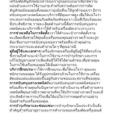
เครื่องตัดสัญลักษณ์เปล่าของเราถูกออกแบบมาเพื่อให้ความ
แม่นยําและการใช้งานง่าย สําหรับความต้องการการตัด
สัญลักษณ์ของคุณทั้งหมดเรามุ่งมั่นที่จะให้ลูกค้าของเรา มีการ
สนับสนุนทางเทคนิคและบริการที่มีคุณภาพสูง เพื่อให้แน่ใจว่า
ประสบการณ์ของคุณกับผลิตภัณฑ์ของเรา เป็นที่เรียบร้อยและ
มีประสิทธิภาพ. รายละเอียดด้านล่างนี้คือการสนับสนุนทาง
เทคนิคและบริการที่เราให้สําหรับเครื่องตัดเจาะเจาะเจาะ
การช่วยเหลือในการติดตั้ง:
เราให้คําแนะนําการติดตั้งราย
ละเอียดเพื่อช่วยให้คุณตั้งเครื่องของคุณอย่างรวดเร็วและถูก
ต้อง ทีมงานการสนับสนุนของเราพร้อมที่จะนําคุณผ่าน
กระบวนการและตอบคําถามใด ๆ ที่คุณอาจมี.
คู่มือผู้ใช้และเอกสาร:
เครื่องจักรทุกเครื่องมีคู่มือผู้ใช้ที่ครบถ้วน
ซึ่งรวมถึงคําแนะนําในการใช้งาน การบํารุงรักษา และการ
แก้ไขปัญหาเอกสารเพิ่มเติมมีให้ใช้ได้ตามคําขอ เพื่อช่วยคุณ
ในการใช้เครื่องของคุณให้เต็มความสามารถ.
บริการฝึกอบรม
เราให้การฝึกอบรม เพื่อให้แน่ใจว่า คุณและ
พนักงานของคุณ ได้รับอุปกรณ์ครบถ้วนในการใช้งาน เครื่อง
ตัดแผ่นแผ่นแผ่นแผ่นขึ้นอยู่กับความชอบและสถานที่ของคุณ.
การสนับสนุนทางเทคนิค
ทีมงานสนับสนุนทางเทคนิคของเรา
พร้อมที่จะช่วยคุณกับปัญหาทางการดําเนินงาน หรือคําถามทาง
เทคนิคที่คุณอาจมีเราพยายามที่จะให้บริการอย่างรวดเร็วและมี
ประสิทธิภาพ การแก้ไขเพื่อให้แน่ใจว่าการหยุดทํางานอย่าง
น้อยสําหรับเครื่องของคุณ.
การบํารุงรักษาและซ่อมแซม
การบํารุงรักษาเป็นประจําเป็นสิ่ง
สําคัญสําหรับอายุยาวและการทํางานของเครื่องตัดเครื่องยนต์