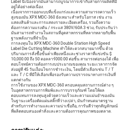
Label นี้เนื่องจากมันสามารถบูรณาการเข้ากับสายการผลิตที่มี
อยู่ได้อย่างต่อเนื่อง.
เนื่องจากการออกแบบที่แข็งแกร่งและความสามารถความเร็ว
สูงของมัน XPX MDC-360 ยังเหมาะสําหรับโอกาส เช่น งาน
แสดงสินค้าและการแสดงรายละเอียดเครื่อง, รวมถึงความ
ต้องการความแรงดัน / กระแส 380V/60A 3 ช่วง, รับประกันว่า
มันสามารถทํางานในสถานที่อุตสาหกรรมที่หลากหลายกับพื้น
ฐานพลังงานที่จําเป็น
การลงทุนใน XPX MDC-360 Double Station High Speed
Label Die Cutting Machine ทําให้สะดวกสบายมากขึ้น ด้วย
ปริมาณการสั่งซื้อขั้นต่ําเพียงหนึ่งและช่วงราคาที่แข่งขัน $
10,000.00 ถึง 50 ดอลลาร์000.00 ต่อชิ้น สามารถต่อรองได้ เพื่อ
ตอบโจทย์ความต้องการงบประมาณของคุณ ระยะเวลาการจัด
ส่งอยู่ที่ 45 วันเงื่อนไขการชําระเงิน, โดยมีตัวเลือกเช่น T / T
และ T / C ที่มีให้เลือกเพื่อรองรับความปรารถนาทางการเงินที่
แตกต่างกัน
การใช้งานของ XPX MDC-360 ครอบคลุมสถานการณ์ต่าง ๆ
ในอุตสาหกรรมการพิมพ์และการบรรจุภัณฑ์ โดยให้ผล
ตอบแทนการลงทุนสูงด้วยความเร็วและความแม่นยําของมัน
ในฐานะเครื่องตัดแผ่นสติ๊กที่ว่างเปล่า, มันกําหนดมาตรฐาน
สําหรับการทํางานและความน่าเชื่อถือ, การันตีว่าทุกสัญลักษณ์
ที่ผลิตตอบสนองคําสั่งและความต้องการคุณภาพของตลาด.