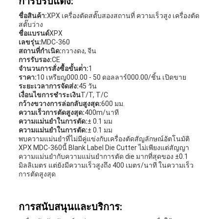
การปรับแต่ง:
ชื่อสินค้า:
XPX เครื่องตัดสตั๊บสองสถานที่ ความเร็วสูง เครื่องตัด
สตั๊บว่าง
ชื่อแบรนด์
XPX
เลขรุ่น:
MDC-360
สถานที่กําเนิด:
กวางดง, จีน
การรับรอง:
CE
จํานวนการสั่งซื้อขั้นต่ํา:
1
ราคา:
10 เหรียญ000.00 - 50 ดอลลาร์000.00/ชิ้น เปิดขาย
ระยะเวลาการจัดส่ง:
45 วัน
เงื่อนไขการชําระเงิน
T/T, T/C
กว้างขวางการล่อกลับสูงสุด:
600 มม.
ความเร็วการตัดสูงสุด:
400m/นาที
ความแม่นยําในการตัด:
± 0.1 มม
ความแม่นยําในการตัด:
± 0.1 มม
พบความแม่นยําที่ไม่มีคู่แข่งกับเครื่องตัดสัญลักษณ์อัตโนมัติ
XPX MDC-360นี้ Blank Label Die Cutter ไม่เพียงแต่สัญญา
ความแม่นยํากับความแม่นยําการตัด die มากที่สุดของ ±0.1
มิลลิเมตร แต่ยังมีความเร็วสูงถึง 400 เมตร/นาที ในความเร็ว
การตัดสูงสุด
การสนับสนุนและบริการ: