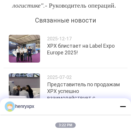
логистике".
- Руководитель операций.
Связанные новости
2025-12-17
XPX блистает на Label Expo
Europe 2025!
2025-07-02
Представитель по продажам
XPX успешно
взаимодействует с
российскими клиентами
henryxpx
Топ
3:22 PM