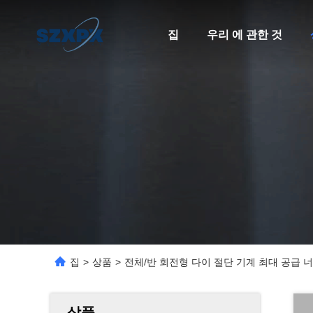
집
우리 에 관한 것
집
>
상품
>
전체/반 회전형 다이 절단 기계 최대 공급 너
상품