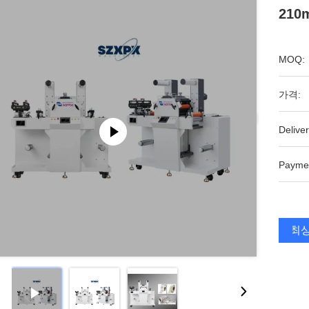
21
MOQ:
가격:
Deliver
Payme
최상