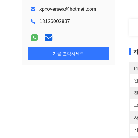
xpxoversea@hotmail.com
18126002837
자
지금 연락하세요
Pl
전
크
자
최