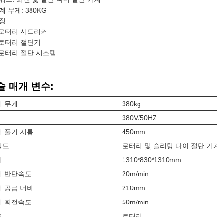
계 무게: 380KG
징:
로터리 시트리커
로터리 절단기
로터리 절단 시스템
술 매개 변수:
계 무게
380kg
380V/50HZ
 풀기 지름
450mm
워드
로터리 및 슬리팅 다이 절단 기
기
1310*830*1310mm
대 반단속도
20m/min
 공급 너비
210mm
대 회전속도
50m/min
류
로터리