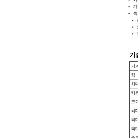
기
특
기
기
힘
최대
키
크
최
최대
최
종