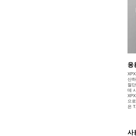
응
XP
산하
절단
데 
XP
으로
은 T
사