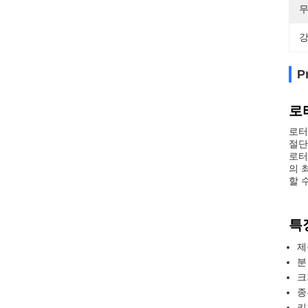
무
강
P
로
로터
절단
로터
의 
할 
특
제
분
크
종
키