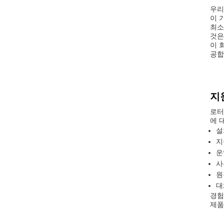
우리
이 
최소
것은
이 
공합
지
로터
에 
설
지
운
사
원
대
경험
제품