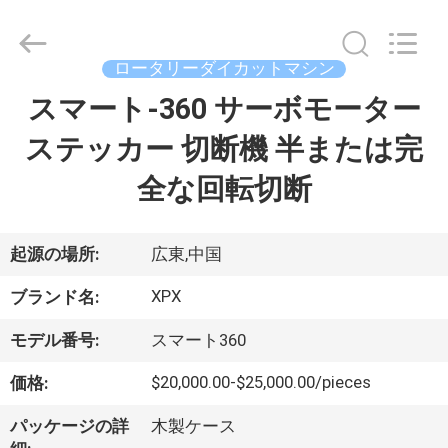
2023
-
2026
Shenzhen
XPX
ロータリーダイカットマシン
Machinery
Equipment
スマート-360 サーボモーター
ホ
Co.,
Ltd..
All
ステッカー 切断機 半または完
ー
Rights
Reserved.
全な回転切断
ム
製
起源の場所:
広東,中国
品
XPX
ブランド名:
モデル番号:
スマート360
ビ
$20,000.00-$25,000.00/pieces
価格:
デ
パッケージの詳
木製ケース