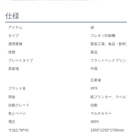
仕様
アイテム
値
タイプ
フレキソ印刷機
適用業種
製造工場、食品・飲料工
状態
新品
プレートタイプ
フラットベッドプリンタ
原産地
中国
広東省
ブランド名
XPX
用途
紙プリンター、ラベルプ
自動グレード
自動
色とページ
マルチカラー
電圧
380V
寸法(L*W*H)
1950*1250*1700mm