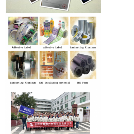
イ
バ
シ
ー
ポ
リ
シ
ー