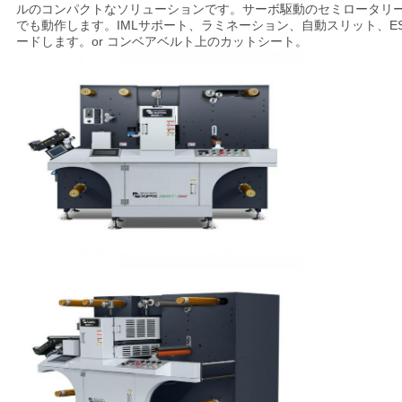
質
ルのコンパクトなソリューションです。サーボ駆動のセミロータリ
でも動作します。IMLサポート、ラミネーション、自動スリット、ES
ードします。o
r コンベアベルト上のカットシート。
管
理
連
絡
く
だ
さ
い
ニ