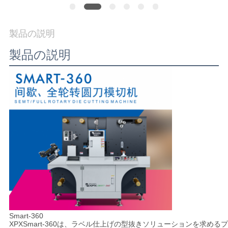
に
つ
製品の説明
い
製品の説明
て
工
場
ツ
ア
ー
品
Smart-360
XPX
Smart-360
は、ラベル仕上げの型抜きソリューションを求めるプ