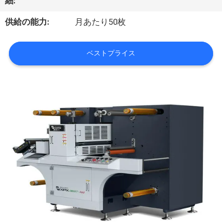
オ
細:
供給の能力:
月あたり50枚
VR
シ
ベストプライス
ョ
ー
わ
た
し
た
ち