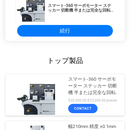
スマート-360 サーボモーター ステ
ッカー 切断機 半または完全な回転切
断
続行
トップ製品
スマート-360 サーボモ
ーター ステッカー 切断
機 半または完全な回転
切断
$20,000.00-$25,000.00/pieces
CONTACT
幅210mm 精度 ±0.1mm