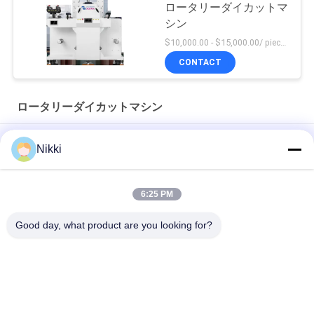
ロータリーダイカットマ
シン
$10,000.00 - $15,000.00/ piece MOQ:1
CONTACT
ロータリーダイカットマシン
380V 半回転式ダイカット装置 自動回転式ダイカットマシン
Nikki
強力な回転切断とダイ切断機械 3 段階 380V/18A 電源
6:25 PM
フル/セミロータリー・ダイ・カット・マシン 小型の製品向け
最大出力幅210mm
Good day, what product are you looking for?
人気カテゴリ
すべて
ロータリーダイカッ
平面型抜き機械
トマシン