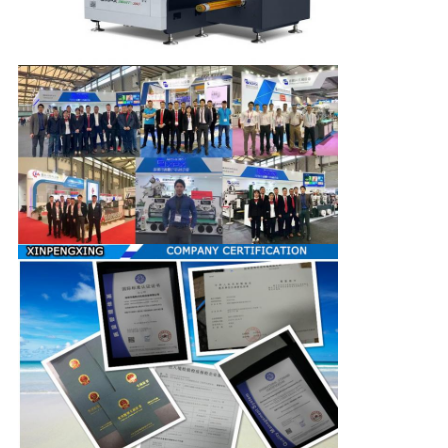
ュ
ー
ス
事
件
地
図
プ
ラ