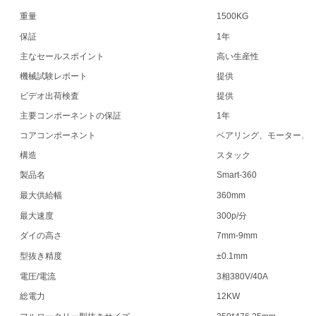
重量
1500KG
保証
1年
主なセールスポイント
高い生産性
機械試験レポート
提供
ビデオ出荷検査
提供
主要コンポーネントの保証
1年
コアコンポーネント
ベアリング、モーター、P
構造
スタック
製品名
Smart-360
最大供給幅
360mm
最大速度
300p/分
ダイの高さ
7mm-9mm
型抜き精度
±0.1mm
電圧/電流
3相380V/40A
総電力
12KW