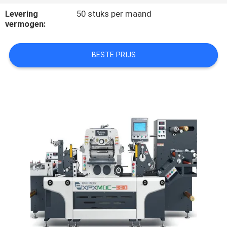
Levering
50 stuks per maand
FABRIEKSTOCHT
vermogen:
KWALITEITSCONTROLE
BESTE PRIJS
NEEM
CONTACT
MET
ONS
OP
NIEUWS
GEVALLEN