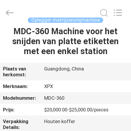
XPX
Machinery
Equipment
Co.,
Ltd..
Oplegger matrijzensnijmachine
All
Rights
Reserved.
MDC-360 Machine voor het
HUIS
snijden van platte etiketten
PRODUCTEN
met een enkel station
VIDEO'S
Plaats van
Guangdong, China
herkomst:
VR-
Merknaam:
XPX
SHOW
Modelnummer:
MDC-360
Prijs:
$20,000.00-$25,000.00/pieces
OVER
Verpakking
Houten koffer
ONS
Details: