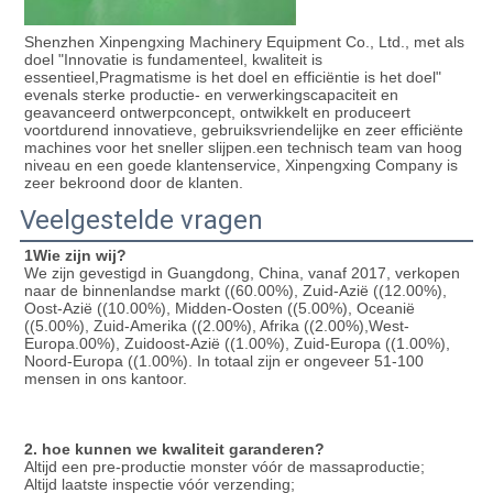
Shenzhen Xinpengxing Machinery Equipment Co., Ltd., met als 
doel "Innovatie is fundamenteel, kwaliteit is 
essentieel,Pragmatisme is het doel en efficiëntie is het doel" 
evenals sterke productie- en verwerkingscapaciteit en 
geavanceerd ontwerpconcept, ontwikkelt en produceert 
voortdurend innovatieve, gebruiksvriendelijke en zeer efficiënte 
machines voor het sneller slijpen.een technisch team van hoog 
niveau en een goede klantenservice, Xinpengxing Company is 
zeer bekroond door de klanten.
Veelgestelde vragen
1Wie zijn wij?
We zijn gevestigd in Guangdong, China, vanaf 2017, verkopen 
naar de binnenlandse markt ((60.00%), Zuid-Azië ((12.00%), 
Oost-Azië ((10.00%), Midden-Oosten ((5.00%), Oceanië 
((5.00%), Zuid-Amerika ((2.00%), Afrika ((2.00%),West-
Europa.00%), Zuidoost-Azië ((1.00%), Zuid-Europa ((1.00%), 
Noord-Europa ((1.00%). In totaal zijn er ongeveer 51-100 
mensen in ons kantoor.
2. hoe kunnen we kwaliteit garanderen?
Altijd een pre-productie monster vóór de massaproductie;
Altijd laatste inspectie vóór verzending;