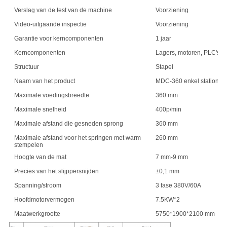
Verslag van de test van de machine
Voorziening
Video-uitgaande inspectie
Voorziening
Garantie voor kerncomponenten
1 jaar
Kerncomponenten
Lagers, motoren, PLC's, 
Structuur
Stapel
Naam van het product
MDC-360 enkel station
Maximale voedingsbreedte
360 mm
Maximale snelheid
400p/min
Maximale afstand die gesneden sprong
360 mm
Maximale afstand voor het springen met warm
260 mm
stempelen
Hoogte van de mat
7 mm-9 mm
Precies van het slijppersnijden
±0,1 mm
Spanning/stroom
3 fase 380V/60A
Hoofdmotorvermogen
7.5KW*2
Maatwerkgrootte
5750*1900*2100 mm