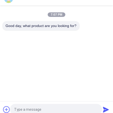
oplegger Label Sticker Die Cut Machine Blank Barcode Die
Cutting Machine
7:07 PM
oplegger Die Cut Label Machine Eenstation Barcode Sticker
Die Cutting Machine
Good day, what product are you looking for?
populaire categorieën
Alle
Oplegger 
Roterende 
Matrijzensnijmachine
Stansmachine
De 
Digitale 
Matrijzensnijmachine 
Stroomafdrukmachine
Van Het Laseretiket
Digitale 
Zilkdrukmachine
Versieringsmachine
Flexo-Combinatie 
Machine
Vraag een offerte aan