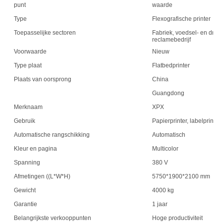
punt
waarde
Type
Flexografische printer
Toepasselijke sectoren
Fabriek, voedsel- en drank
reclamebedrijf
Voorwaarde
Nieuw
Type plaat
Flatbedprinter
Plaats van oorsprong
China
Guangdong
Merknaam
XPX
Gebruik
Papierprinter, labelprinter
Automatische rangschikking
Automatisch
Kleur en pagina
Multicolor
Spanning
380 V
Afmetingen ((L*W*H)
5750*1900*2100 mm
Gewicht
4000 kg
Garantie
1 jaar
Belangrijkste verkooppunten
Hoge productiviteit