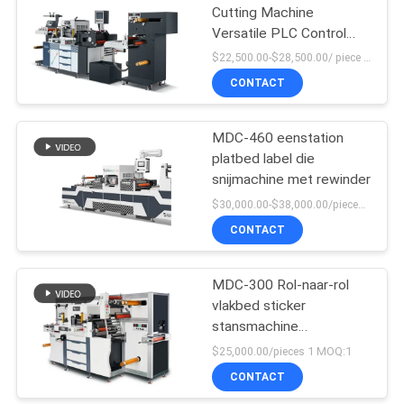
Cutting Machine
Versatile PLC Control
High Force
$22,500.00-$28,500.00/ piece MOQ:1
CONTACT
MDC-460 eenstation
platbed label die
snijmachine met rewinder
$30,000.00-$38,000.00/pieces MOQ:1
CONTACT
MDC-300 Rol-naar-rol
vlakbed sticker
stansmachine
snijmachine
$25,000.00/pieces 1 MOQ:1
CONTACT