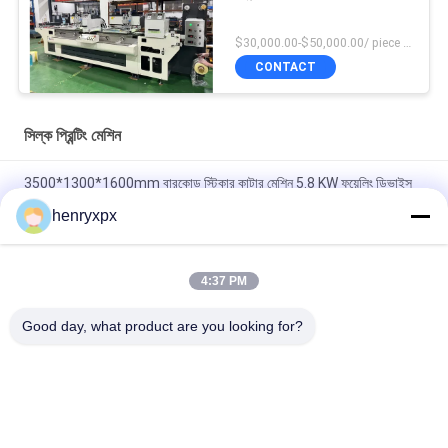
$30,000.00-$50,000.00/ piece negotiable MOQ:1
CONTACT
সিল্ক প্রিন্টিং মেশিন
3500*1300*1600mm বারকোড স্টিকার কাটার মেশিন 5.8 KW ফয়েলিং ডিভাইস
পাওয়ার সহ
henryxpx
3KW প্রধান ইঞ্জিন শক্তি বারকোড লেবেল ডাই কাটিং মেশিন ইউভি ডিভাইস ভোল্টেজ
380V সঙ্গে
4:37 PM
পিএলসি কন্ট্রোল সিস্টেম এবং ইউভি ডিভাইস 380 ভোল্ট সহ 1600 কেজি সিল্ক প্রিন্টিং
Good day, what product are you looking for?
মেশিন
সব