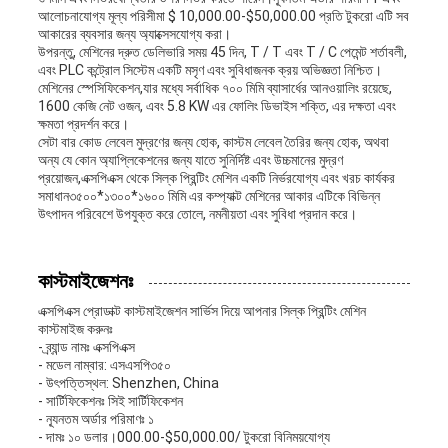
আলোচনাযোগ্য মূল্য পরিসীমা $ 10,000.00-$50,000.00 প্রতি টুকরো এটি সব
আকারের ব্যবসার জন্য অ্যাক্সেসযোগ্য করা।
উপরন্তু, মেশিনের দ্রুত ডেলিভারি সময় 45 দিন, T / T এবং T / C পেমেন্ট শর্তাবলী,
এবং PLC কন্ট্রোল সিস্টেম একটি মসৃণ এবং সুবিধাজনক ক্রয় অভিজ্ঞতা নিশ্চিত।
মেশিনের স্পেসিফিকেশন,যার মধ্যে সর্বাধিক ৭০০ মিমি ব্যাসার্ধের আনওয়ালিং রয়েছে,
1600 কেজি নেট ওজন, এবং 5.8 KW এর ফোলিং ডিভাইস শক্তি, এর দক্ষতা এবং
ক্ষমতা প্রদর্শন করে।
সেটা বার কোড লেবেল মুদ্রণের জন্য হোক, কাস্টম লেবেল তৈরির জন্য হোক, অথবা
অন্য যে কোন অ্যাপ্লিকেশনের জন্য যাতে সুনির্দিষ্ট এবং উচ্চমানের মুদ্রণ
প্রয়োজন,এক্সপিএক্স থেকে সিল্ক প্রিন্টিং মেশিন একটি নির্ভরযোগ্য এবং খরচ কার্যকর
সমাধান৩৫০০*১৩০০*১৬০০ মিমি এর কম্প্যাক্ট মেশিনের আকার এটিকে বিভিন্ন
উৎপাদন পরিবেশে উপযুক্ত করে তোলে, নমনীয়তা এবং সুবিধা প্রদান করে।
কাস্টমাইজেশনঃ
এক্সপিএক্স প্রোডাক্ট কাস্টমাইজেশন সার্ভিস দিয়ে আপনার সিল্ক প্রিন্টিং মেশিন
কাস্টমাইজ করুনঃ
- ব্র্যান্ড নামঃ এক্সপিএক্স
- মডেল নাম্বার: এসএসপি৩৫০
- উৎপত্তিস্থল: Shenzhen, China
- সার্টিফিকেশনঃ সিই সার্টিফিকেশন
- ন্যূনতম অর্ডার পরিমাণঃ ১
- দামঃ ১০ ডলার।000.00-$50,000.00/ টুকরো বিনিময়যোগ্য