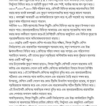
মিমি এবং ফিল্ম প্রিন্টিংয়ের জন্য ± 0.1 মিমি নির্ভুলতার সাথে অসামান্য।এই স্তরের
নির্ভুলতা নিশ্চিত করে যে প্রতিটি মুদ্রণ স্পষ্ট এবং স্পষ্ট, সর্বোচ্চ মানের মান পূরণ করে।
৩৫০০*১৩০০*১৬০০ মিমি পরিমাপ করে, মেশিনটি বিভিন্ন কাজের জায়গাগুলিতে ফিট
করার জন্য যথেষ্ট কমপ্যাক্ট এবং মুদ্রণ অপারেশনগুলির জন্য প্রচুর জায়গা সরবরাহ
করে। কমপ্যাক্ট আকারটি এর কার্যকারিতাকে হ্রাস করে না,এটি সহজেই বড় আকারের
মুদ্রণ কাজ পরিচালনা করতে পারবেন.
সর্বাধিক ৭০০ মিমি ব্যাসার্ধের সিল্ক প্রিন্টিং মেশিন বিভিন্ন ধরণের মুদ্রণ উপকরণ বহন
করতে পারে।ব্যবহারকারীদের বিভিন্ন আকারের এবং ধরনের স্তরগুলির সাথে কাজ
করার জন্য নমনীয়তা প্রদান করেএই বৈশিষ্ট্যটি মেশিনের বহুমুখিতা এবং বিভিন্ন মুদ্রণের
প্রয়োজনীয়তার সাথে অভিযোজনযোগ্যতা বাড়ায়।
২২০ ভোল্টের একটি প্রধান মেশিন পাওয়ার দিয়ে সজ্জিত, সিল্ক প্রিন্টিং মেশিন
নির্ভরযোগ্য এবং ধারাবাহিক পারফরম্যান্স সরবরাহ করে, মসৃণ অপারেশন এবং উচ্চ
উত্পাদনশীলতা নিশ্চিত করে।মেশিনের শক্তি দক্ষতা খরচ সাশ্রয় এবং পরিবেশগত
স্থায়িত্ব অবদান, এটি তাদের মুদ্রণ প্রক্রিয়া অপ্টিমাইজ করার জন্য খুঁজছেন ব্যবসার
জন্য একটি স্মার্ট পছন্দ।
তার চিত্তাকর্ষক মুদ্রণ ক্ষমতা ছাড়াও, সিল্ক প্রিন্টিং মেশিনটি লেবেল বারকোড ডাই
কাটার এবং বারকোড লেবেল ডাই কাটিং মেশিনের কার্যকারিতা হিসাবে উন্নত বৈশিষ্ট্য
সরবরাহ করে।এই বৈশিষ্ট্যগুলি মেশিনের বহুমুখিতা বৃদ্ধি করে এবং ব্যবহারকারীদের
সঠিকতা এবং দক্ষতার সাথে কাস্টম লেবেল এবং বারকোড তৈরি করতে সক্ষম করে.
উপরন্তু, মেশিনে একটি লেবেল বার কোড ট্রিমিং ডিভাইস অন্তর্ভুক্ত রয়েছে, যা মুদ্রণ
প্রক্রিয়াকে সহজতর করে এবং লেবেল এবং বারকোডগুলির সঠিক ট্রিমিং নিশ্চিত করে।
এই ডিভাইসটি মেশিনের সামগ্রিক দক্ষতা বৃদ্ধি করে এবং ব্যবহারকারীদের ধারাবাহিক
এবং পেশাদার ফলাফল অর্জনে সহায়তা করে.
সামগ্রিকভাবে, সিল্ক প্রিন্টিং মেশিন একটি নির্ভরযোগ্য এবং উচ্চ-কার্যকারিতা প্রিন্টিং
সমাধান যা ব্যবসায়ের বিভিন্ন চাহিদা মেটাতে গতি, নির্ভুলতা এবং বহুমুখিতা একত্রিত