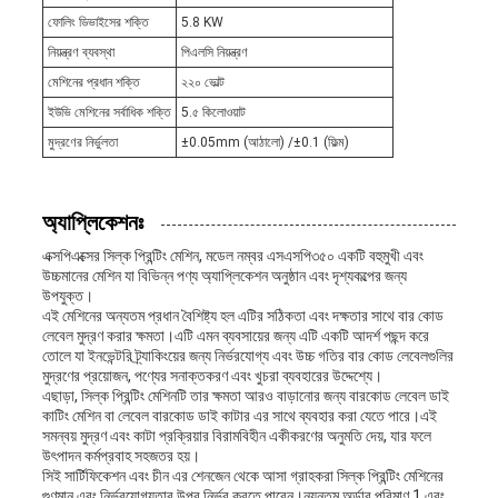
ফোলিং ডিভাইসের শক্তি
5.8 KW
নিয়ন্ত্রণ ব্যবস্থা
পিএলসি নিয়ন্ত্রণ
মেশিনের প্রধান শক্তি
২২০ ভোল্ট
ইউভি মেশিনের সর্বাধিক শক্তি
5.৫ কিলোওয়াট
মুদ্রণের নির্ভুলতা
±0.05mm (আঠালো) /±0.1 (ফিল্ম)
অ্যাপ্লিকেশনঃ
এক্সপিএক্সের সিল্ক প্রিন্টিং মেশিন, মডেল নম্বর এসএসপি৩৫০ একটি বহুমুখী এবং
উচ্চমানের মেশিন যা বিভিন্ন পণ্য অ্যাপ্লিকেশন অনুষ্ঠান এবং দৃশ্যকল্পের জন্য
উপযুক্ত।
এই মেশিনের অন্যতম প্রধান বৈশিষ্ট্য হল এটির সঠিকতা এবং দক্ষতার সাথে বার কোড
লেবেল মুদ্রণ করার ক্ষমতা।এটি এমন ব্যবসায়ের জন্য এটি একটি আদর্শ পছন্দ করে
তোলে যা ইনভেন্টরি ট্র্যাকিংয়ের জন্য নির্ভরযোগ্য এবং উচ্চ গতির বার কোড লেবেলগুলির
মুদ্রণের প্রয়োজন, পণ্যের সনাক্তকরণ এবং খুচরা ব্যবহারের উদ্দেশ্যে।
এছাড়া, সিল্ক প্রিন্টিং মেশিনটি তার ক্ষমতা আরও বাড়ানোর জন্য বারকোড লেবেল ডাই
কাটিং মেশিন বা লেবেল বারকোড ডাই কাটার এর সাথে ব্যবহার করা যেতে পারে।এই
সমন্বয় মুদ্রণ এবং কাটা প্রক্রিয়ার বিরামবিহীন একীকরণের অনুমতি দেয়, যার ফলে
উৎপাদন কর্মপ্রবাহ সহজতর হয়।
সিই সার্টিফিকেশন এবং চীন এর শেনজেন থেকে আসা গ্রাহকরা সিল্ক প্রিন্টিং মেশিনের
গুণমান এবং নির্ভরযোগ্যতার উপর নির্ভর করতে পারেন।ন্যূনতম অর্ডার পরিমাণ 1 এবং