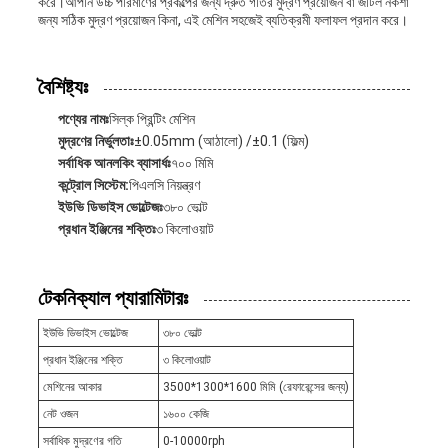
করে।আপনি উচ্চ পরিমাণের প্রকল্পের জন্য দ্রুত গতির মুদ্রণ প্রয়োজন বা জটিল নকশা
জন্য সঠিক মুদ্রণ প্রয়োজন কিনা, এই মেশিন সহজেই ব্যতিক্রমী ফলাফল প্রদান করে।
বৈশিষ্ট্যঃ
পণ্যের নামঃ
সিল্ক প্রিন্টিং মেশিন
মুদ্রণের নির্ভুলতাঃ
±0.05mm (আঠালো) /±0.1 (ফিল্ম)
সর্বাধিক আনলকিং ব্যাসার্ধঃ
৭০০ মিমি
কন্ট্রোল সিস্টেম:
পিএলসি নিয়ন্ত্রণ
ইউভি ডিভাইস ভোল্টেজঃ
৩৮০ ভোল্ট
প্রধান ইঞ্জিনের শক্তিঃ
৩ কিলোওয়াট
টেকনিক্যাল প্যারামিটারঃ
ইউভি ডিভাইস ভোল্টেজ
৩৮০ ভোল্ট
প্রধান ইঞ্জিনের শক্তি
৩ কিলোওয়াট
মেশিনের আকার
3500*1300*1600 মিমি (রেফারেন্সের জন্য)
নেট ওজন
১৬০০ কেজি
সর্বাধিক মুদ্রণের গতি
0-10000rph