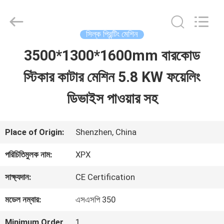
Shenzhen
XPX
Machinery
Equipment
সিল্ক প্রিন্টিং মেশিন
Co.,
Ltd..
3500*1300*1600mm বারকোড
বাড়ি
All
Rights
Reserved.
স্টিকার কাটার মেশিন 5.8 KW ফয়েলিং
পণ্য
ডিভাইস পাওয়ার সহ
ভিডিও
Place of Origin:
Shenzhen, China
পরিচিতিমুলক নাম:
XPX
ভিআর
সাক্ষ্যদান:
CE Certification
শো
মডেল নম্বার:
এসএসপি 350
আমাদের
Minimum Order
1