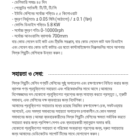
- ডেলিভারি সময়ঃ ৪৫ দিন
- পেমেন্টের শর্তাবলী: টি/টি, টি/সি
- ইউভি মেশিনের সর্বোচ্চ শক্তিঃ ৫.৫ কিলোওয়াট
- মুদ্রণ নির্ভুলতাঃ ± 0.05 মিমি (আঠালো) / ± 0.1 (ফিল্ম)
- ফোলিং ডিভাইস শক্তিঃ 5.8 KW
- সর্বোচ্চ মুদ্রণ গতিঃ 0-10000rph
- সর্বোচ্চ আনওয়ালিং ব্যাসার্ধঃ 700mm
বার কোড লেবেল ডাই কাট এবং ট্রিমিং সরঞ্জাম, বার কোড লেবেল কাট অফ ডিভাইস
এবং লেবেল বার কোড ডাই কাটার এর মতো কাস্টমাইজেশন বিকল্পগুলির সাথে আপনার
সিল্ক প্রিন্টিং মেশিনকে উন্নত করুন।
সহায়তা ও সেবা:
সিল্ক প্রিন্টিং মেশিন পণ্যটি মেশিনের সুষ্ঠু অপারেশন এবং রক্ষণাবেক্ষণ নিশ্চিত করার জন্য
ব্যাপক পণ্য প্রযুক্তিগত সহায়তা এবং পরিষেবাগুলির সাথে আসে।আমাদের
বিশেষজ্ঞদের দল যেকোনো প্রযুক্তিগত প্রশ্নের জন্য সাহায্য করতে প্রস্তুত।, ত্রুটি
সমাধান, এবং মেশিনের দক্ষ ব্যবহারের জন্য নির্দেশিকা।
আমাদের প্রযুক্তিগত সহায়তার মধ্যে রয়েছে নিয়মিত রক্ষণাবেক্ষণ চেক, সফটওয়্যার
আপডেট, এবং সমস্যা সমাধানের সহায়তা অপারেশন চলাকালীন যে কোন সমস্যা
সমাধানের জন্য।আমরা ব্যবহারকারীদের সিল্ক প্রিন্টিং মেশিনের ক্ষমতা সর্বাধিক করতে
সহায়তা করার জন্য প্রশিক্ষণ সেশন এবং ব্যবহারকারী ম্যানুয়াল অফার করি.
যেকোনো প্রযুক্তিগত সহায়তা বা পরিষেবা সংক্রান্ত প্রশ্নের জন্য, দ্রুত সহায়তার
জন্য আমাদের ডেডিকেটেড সাপোর্ট টিমের সাথে যোগাযোগ করুন।