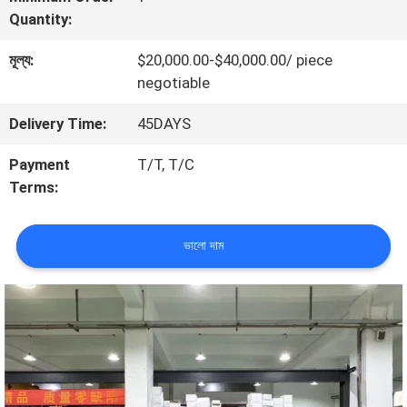
Quantity:
সম্বন্ধে
মূল্য:
$20,000.00-$40,000.00/ piece
negotiable
কারখানা
Delivery Time:
45DAYS
পরিদর্শন
Payment
T/T, T/C
Terms:
গুণমান
নিয়ন্ত্রণ
ভালো দাম
আমাদের
সাথে
যোগাযোগ