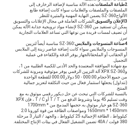
2طباعة الملصقات:
هذه الآلة مناسبة لإضافة الزخارف إلى
الملصقات والملصقات والعلامات سواء كانت إضافة طابع
الألواحSZ-360 يضمن النهاية المهنية والمثيرة للنظر.
3الإعلان والتسويق:
الشركات العاملة في مجال الإعلانات والتسويق
يمكن أن تستفيد من SZ-360 لإنشاء مواد ترويجية جذابة.الآلة يمكن
أن تضيف لمسات فريدة من نوعها التي تساعد العلامات التجارية
تبرز.
4صناعة المنسوجات والملابس:
SZ-360 مناسبة أيضاً لتزيين
المنسوجات والملابس سواء كانت إضافة عناصر زينة إلى الملابس
أو الحقائب أو الملحقاتالجهاز يوفر الدقة والكفاءة في عملية
التجميل.
مع شهادة الموافقة المعتمدة والحد الأدنى للكمية الطلبية من 1،
وXPX SZ-360 آلة التزيين الرقمي يوفر موثوقية ومرونة للشركات
من جميع الأحجام.000.00 - 50 دولار000.00 للقطعة الواحدة
(تتداول) يجعلها استثمار فعال من حيث التكلفة لتعزيز جمالية
المنتج.
بالنسبة للشركات التي تبحث عن حل ديكور رقمي موثوق به مع
وقت تسليم 45 يوماً وشروط الدفع من T / T أو T / C ، فإن XPX
SZ-360 هو خيار موثوق به.حجمها المدمج من 1700mm *
1650mm * 1450mm ومواصفات الطاقة من قوة كورونا 2.0
كيلوواط ، الطاقة الإجمالية 25 كيلوواط ، والجهد / التيار 3 مرحلة
380 فولت / 40A تضمن التشغيل الفعال في بيئات الإنتاج المختلفة.