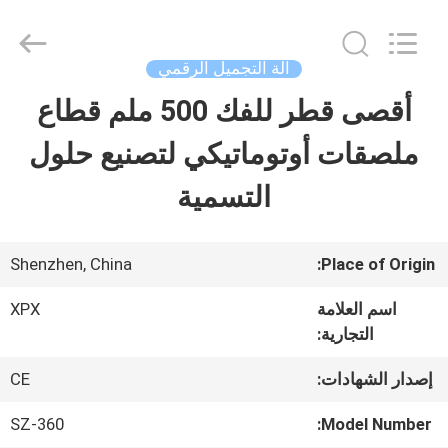
Shenzhen
XPX
Machinery
Equipment
آلة التجميل الرقمي
Co.,
Ltd..
أقصى قطر للفك 500 ملم قطاع
المنزل
All
Rights
Reserved.
ملصقات أوتوماتيكي لتصنيع حلول
المنتجات
التسمية
فيديوهات
Shenzhen, China
Place of Origin:
اسم العلامة
XPX
برنامج
التجارية:
VR
إصدار الشهادات:
CE
SZ-360
Model Number:
حولنا