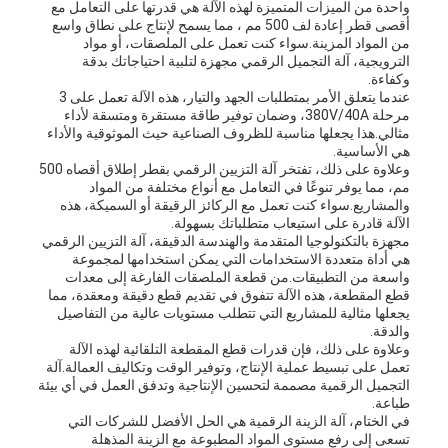
واحدة من الميزات المتميزة لهذه الآلة هي قدرتها على التعامل مع
أقصى قطر إعادة لف 500 مم ، مما يسمح لإنتاج على نطاق واسع
من المواد المزينة.سواء كنت تعمل على الملصقات، أو مواد
الترويجية، آلة التجميل الرقمي مجهزة لتلبية احتياجاتك بدقة
وكفاءة.
عندما يتعلق الأمر بمتطلبات الجهد والتيار، هذه الآلة تعمل على 3
مرحلة 380V/40A، وضمان توفير طاقة مستقرة ومتسقة لأداء
مثالي.هذا يجعلها مناسبة للظروف الصناعية حيث الموثوقية والأداء
هي الأساسية.
وعلاوة على ذلك، تفتخر آلة التزيين الرقمي بقطر إطلاق أقصاه 500
مم، مما يوفر تنوعًا في التعامل مع أنواع مختلفة من المواد
والمشاريع.سواء كنت تعمل مع الركائز الرقيقة أو السميكة، هذه
الآلة قادرة على استيعاب متطلباتك بسهولة.
مجهزة بالتكنولوجيا المتقدمة والهندسة الدقيقة، آلة التزيين الرقمي
هي أداة متعددة الاستخدامات التي يمكن استخدامها لمجموعة
واسعة من التطبيقات.من قطعة الملصقات الفارغة إلى معدات
قطع المقطعة، هذه الآلة تتفوق في تقديم قطع دقيقة ومعقدة، مما
يجعلها مثالية للمشاريع التي تتطلب مستويات عالية من التفاصيل
والدقة.
وعلاوة على ذلك، فإن قدرات قطع المقطعة التلقائية لهذه الآلة
تعمل على تبسيط عملية الإنتاج، وتوفير الوقت وتكاليف العمالة.آلة
التجميل الرقمية مصممة لتحسين الإنتاجية وتدفق العمل في أي بيئة
طباعة.
في الختام، آلة الزينة الرقمية هي الحل الأفضل للشركات التي
تسعى إلى رفع مستوى المواد المطبوعة مع الزينة المذهلة