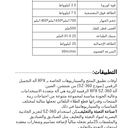
قوة كورونا
2.0 كيلوواط
الطاقة فوق البنفسجية
7.5 كيلوواط
حجم الجهاز
1700ملم*1650ملم*1450ملم
أقصى قطر للفك
500ملم
سمك الطباعة
0.01-0.25ملم
الطاقة الإجمالية
25 كيلوواط
السرعة القصوى
30m/min
التطبيقات:
أوقات تطبيق المنتج والسيناريوهات الخاصة بـ XPX آلة التجميل
الرقمي (نموذج SZ-360) من شنتشن، الصين:
آلة XPX SZ-360 الرقمية للزينة هي آلة متعددة الاستخدامات
وعالية الجودة مناسبة لمجموعة متنوعة من احتياجات زينة
المنتجات.وقدراتها قطع الطلاء التلقائي تجعلها مثالية لمختلف
المناسبات والسيناريوهاتبما في ذلك:
1صناعة التعبئة والتغليف
يمكن استخدام SZ-360 لتعزيز الجاذبية
البصرية لمواد التعبئة والتغليف مثل الصناديق والصناديق
والملصقات.25ملم تجعله مثالياً لإضافة تصاميم وشعارات معقدة
لمنتجات التعبئة والتغليف.