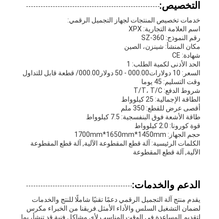
التخصيص:
خدمات تخصيص المنتجات لجهاز التجميل الرقمي:
اسم العلامة التجارية: XPX
رقم النموذج: SZ-360
مكان المنشأ: شينزن، الصين
شهادة: CE
الحد الأدنى لكمية الطلب: 1
السعر: 10 دولارات000.00 - 50 دولار000.00/ قطعة قابل للتداول
وقت التسليم: 45 يوما
شروط الدفع: T/T، T/C
الطاقة الإجمالية: 25 كيلوواط
أقصى عرض للقطع: 350 ملم
طاقة الأشعة فوق البنفسجية: 7.5 كيلوواط
قوة كورونا: 2.0 كيلوواط
حجم الجهاز: 1700mm*1650mm*1450mm
الكلمات الرئيسية: آلة قطع المقطوعة الآلية, آلة قطع المقطوعة
الآلية, آلة قطع المقطوعة
الدعم والخدمات:
يقدم منتج آلة التجميل الرقمي دعمًا تقنيًا شاملًا للنتج والخدمات
لضمان التشغيل السلس والأداء الأمثل.فريقنا من الخبراء مكرس
لتقديم المساعدة في الوقت المناسب لأي مشاكل فنية قد تنشأ، بما