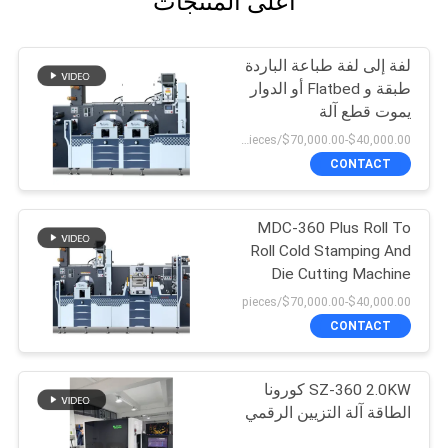
أعلى المنتجات
لفة إلى لفة طباعة الباردة
طبقة و Flatbed أو الدوار
يموت قطع آلة
$40,000.00-$70,000.00/pieces 1-1 pieces
CONTACT
MDC-360 Plus Roll To
Roll Cold Stamping And
Die Cutting Machine
(ميكروفون MDC-360
$40,000.00-$70,000.00/pieces
Plus) هو آلة طحن باردة
CONTACT
وتقطيع المواد المعدنية
SZ-360 2.0KW كورونا
الطاقة آلة التزيين الرقمي