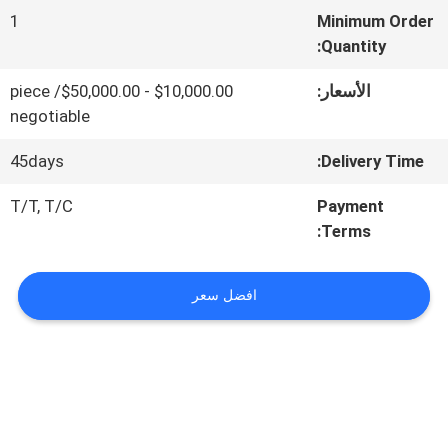
1
Minimum Order
Quantity:
جولة
الأسعار:
$10,000.00 - $50,000.00/ piece
في
negotiable
المصنع
45days
Delivery Time:
T/T, T/C
Payment
مراقبة
Terms:
الجودة
افضل سعر
اتصل
بنا