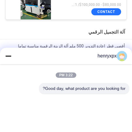
$80,000.00 - $100,000.00/ piece negotiable MOQ:1
CONTACT
آلة التجميل الرقمي
أقصى قطر إعادة التدوير 500 ملم آلة الزينة الرقمية مناسبة تماما
لاحتياجات الطباعة الخاصة بك
henryxpx
أقصى قطر إعادة الالتفاف 500 ملم آلة التزيين الرقمي تعزز الإنتاج
الخاص بك مع السرعة العالية وقوة كورونا
3:22 PM
أقصى قطر للفك 500 ملم قطاع ملصقات أوتوماتيكي لتصنيع حلول
Good day, what product are you looking for?
التسمية
فئات شعبية
جميع
آلة قطع القوالب 
آلة قطع يموت 