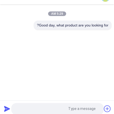
مع نظام التحكم في PLC ونظام حماية السلامة
5:29 AM
آلة قطع الدوار الكهربائية القوة العالية قطع 7.5kw الطاقة
Good day, what product are you looking for?
آلة قطع الدوار القوية أداة قطع الدوار
فئات شعبية
جميع
آلة قطع القوالب 
آلة قطع يموت 
الدوارة
مسطحة
آلة قطع الطباعة 
آلة قطع القوالب 
الرقمية
بالليزر
آلة الطباعة الحريرية
آلة التجميل الرقمي
آلة تركيب فليكسو
طلب اقتباس