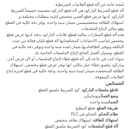
لمحة عامة عن آلة قطع العلامات الشريطية
آلة قطع الشريط الباركود هي آلة قطع الباركود مصممة خصيصاً للشريط
الباركود. لديها عرض قطع أقصى مخصص لتلبية متطلبات مختلفة،و
استهلاك الطاقة منخفضيضمن ضمان سنة واحدة. يوفر دقة عالية في القطع
وهو مثالي لإنتاج الملصقات.
هذه آلة قطع الشعارات مثالية لقطع علامات الباركود بدقة. لديها عرض قطع
مخصص لتناسب الاحتياجات المختلفةإنها آلة قطع غليان فعالة من حيث
التكلفة وتوفير الطاقةلديها ضمان لمدة سنة واحدة وتوفر دقة عالية في
القطع، وضمان أفضل النتائج لإنتاج الملصقات الخاصة بك.
سواء كنت في حاجة إلى آلة قطع غطاء لإنتاج الملصقات أو لأي غرض آخر،
وباركود ملصق غطاء خيار مثالي. انها توفر عرض قطع مخصص، استهلاك
الطاقة المنخفضة،ضمان لمدة سنة واحدة، ودقة عالية في قطع لخبرة إنتاج
العلامات المتفوقة.
الخصائص:
قاطع ملصقات الباركود
: كود الشريط ملصق القطع
وضع العمل
أوتوماتيكي
الضمان
سنة واحدة
طريقة القطع
: قطع المطبخ
نظام التحكم
: التحكم في PLC
استهلاك الطاقة
: استهلاك طاقة منخفض
آلة قطع الملصقات
: كود الشريط ملصق القطع