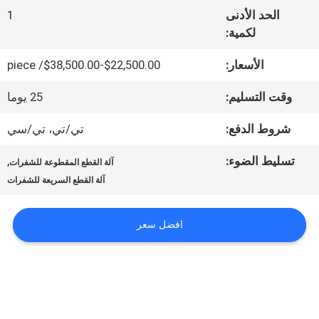
الحد الأدنى
1
لكمية:
جولة
الأسعار:
$22,500.00-$38,500.00/ piece
في
وقت التسليم:
25 يوما
المصنع
شروط الدفع:
تي/تي، تي/سي
مراقبة
تسليط الضوء:
,
آلة القطع المقطوعة للشفرات
آلة القطع السريعة للشفرات
الجودة
افضل سعر
اتصل
بنا