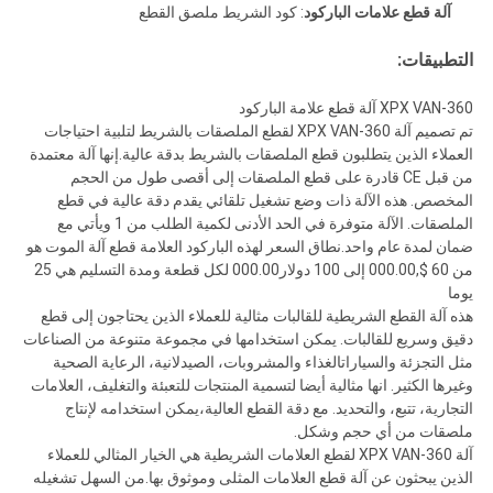
آلة قطع علامات الباركود
: كود الشريط ملصق القطع
التطبيقات:
XPX VAN-360 آلة قطع علامة الباركود
تم تصميم آلة XPX VAN-360 لقطع الملصقات بالشريط لتلبية احتياجات
العملاء الذين يتطلبون قطع الملصقات بالشريط بدقة عالية.إنها آلة معتمدة
من قبل CE قادرة على قطع الملصقات إلى أقصى طول من الحجم
المخصص. هذه الآلة ذات وضع تشغيل تلقائي يقدم دقة عالية في قطع
الملصقات. الآلة متوفرة في الحد الأدنى لكمية الطلب من 1 ويأتي مع
ضمان لمدة عام واحد.نطاق السعر لهذه الباركود العلامة قطع آلة الموت هو
من 60 $,000.00 إلى 100 دولار000.00 لكل قطعة ومدة التسليم هي 25
يوما
هذه آلة القطع الشريطية للقالبات مثالية للعملاء الذين يحتاجون إلى قطع
دقيق وسريع للقالبات. يمكن استخدامها في مجموعة متنوعة من الصناعات
مثل التجزئة والسياراتالغذاء والمشروبات، الصيدلانية، الرعاية الصحية
وغيرها الكثير. انها مثالية أيضا لتسمية المنتجات للتعبئة والتغليف، العلامات
التجارية، تتبع، والتحديد. مع دقة القطع العالية،يمكن استخدامه لإنتاج
ملصقات من أي حجم وشكل.
آلة XPX VAN-360 لقطع العلامات الشريطية هي الخيار المثالي للعملاء
الذين يبحثون عن آلة قطع العلامات المثلى وموثوق بها.من السهل تشغيله