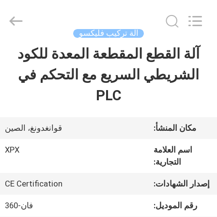
Shenzhen
XPX
Machinery
Equipment
آلة تركيب فليكسو
Co.,
Ltd..
آلة القطع المقطعة المعدة للكود
المنزل
All
Rights
Reserved.
الشريطي السريع مع التحكم في
المنتجات
PLC
فيديوهات
مكان المنشأ:
قوانغدونغ، الصين
اسم العلامة
XPX
برنامج
التجارية:
VR
إصدار الشهادات:
CE Certification
رقم الموديل:
فان-360
حولنا