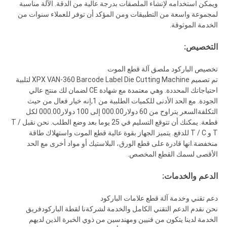
ويمكن استخدامه لإنشاء الملصقات بدرجة عالية من الدقة. الآلة مناسبة
لمجموعة واسعة من التطبيقات ومن المؤكد أن توفر للعملاء سنوات من
الخدمة الموثوقة.
التخصيص:
تخصيص الباركود ملصق آلة قطع الموت
تم تصميم XPX VAN-360 Barcode Label Die Cutting Machine لتلبية
احتياجاتك المحددة. وهي معتمدة مع شهادة CE لضمان لك منتج عالي
الجودة. مع الحد الأدنى للكميات الطلبية من 1,إنه خيار فعال من حيث
التكلفةالسعر يتراوح من 60 دولار000.00 إلى 100 دولار000.00 لكل
قطعة. يمكنك أن تتوقع التسليم في 25 يوما بعد وضع الطلب. نحن نقبل T /
T و T / C للدفع. يتميز الجهاز بقوة عالية قطع الموت واستهلاك طاقة
منخفضة.انها قادرة على قطع الورق، البلاستيك أو مواد أخرى مع الحد
الأقصى لسمك القطع المخصص.
الدعم والخدمات:
دعم تقني وخدمة آلة قطع علامات الباركود
نحن نقدم الدعم التقني الكامل والخدمة لشركةنا لقطة الباركودفريق
الخدمة لدينا يتكون من فنيين ومهندسين من ذوي الخبرة الذين لديهم